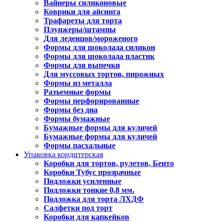
Вайнеры силиконовые
Коврики для айсинга
Трафареты для торта
Плунжеры/штампы
Для леденцов/мороженого
Формы для шоколада силикон
Формы для шоколада пластик
Формы для выпечки
Для муссовых тортов, пирожных
Формы из металла
Разъемные формы
Формы перфорированные
Формы без дна
Формы бумажные
Бумажные формы для куличей
Бумажные формы для куличей
Формы пасхальные
Упаковка кондитерская
Коробки для тортов, рулетов, Бенто
Коробки Тубус прозрачные
Подложки усиленные
Подложки тонкие 0,8 мм.
Подложка для торта ЛХДФ
Салфетки под торт
Коробки для капкейков