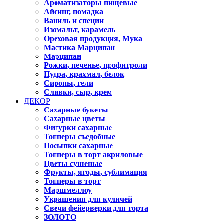
Ароматизаторы пищевые
Айсинг, помадка
Ваниль и специи
Изомальт, карамель
Ореховая продукция, Мука
Мастика Марципан
Марципан
Рожки, печенье, профитроли
Пудра, крахмал, белок
Сиропы, гели
Сливки, сыр, крем
ДЕКОР
Сахарные букеты
Сахарные цветы
Фигурки сахарные
Топперы съедобные
Посыпки сахарные
Топперы в торт акриловые
Цветы сушеные
Фрукты, ягоды, сублимация
Топперы в торт
Маршмеллоу
Украшения для куличей
Свечи фейерверки для торта
ЗОЛОТО