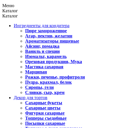
Меню
Каталог
Каталог
Ингредиенты для кондитера
Пюре замороженное
Агар, пектин, желатин
Ароматизаторы пищевые
Айсинг, помадка
Ваниль и специи
Изомальт, карамель
Ореховая продукция, Мука
Мастика сахарная
Марципан
Рожки, печенье, профитроли
Пудра, крахмал, белок
Сиропы, гели
Сливки, сыр, крем
Декор для тортов
Сахарные букеты
Сахарные цветы
Фигурки сахарные
Топперы съедобные
Посыпки сахарные