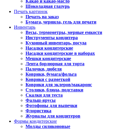
Какао и какао-масло
Шоколадная глазурь
Печать картинок
Печать на заказ
Бумага, чернила, гель для печати
Инвентарь
Весы, термометры, мерные емкости
Инструменты кондитера
Кухонный инвентарь, посуда
Насадки кондитерские
Насадки кондитерские в наборах
Мешки кондитерские
Лента бордюрная для торта
Палочки, дюбеля
Коврики, бумага/фольга
Коврики с разметкой
Коврики для эклеров/макаронс
Столики, блюда, подставки
Скалки для теста
Фальш-ярусы
Фотофоны для выпечки
Флористика
Журналы для кондитеров
Формы кондитерские
Молды силиконовые