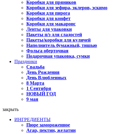
Коробки для пряников
Коробки для зефира, эклеров, эскимо
Коробки для пирога
Коробки для конфет
Коробки для макаронс
Ленты для упаковки
Пакеты п/э для сладостей
Пакеты/коробки для куличей
Наполнитель бумажный, тишью
Фольга оберточная
Подарочная упаковка, сумки
Праздники
Свадьба
День Рождения
День Влюбленных
8 Марта
1 Сентября
НОВЫЙ ГОД
9 мая
закрыть
ИНГРЕДИЕНТЫ
Пюре замороженное
Агар, пектин, желатин