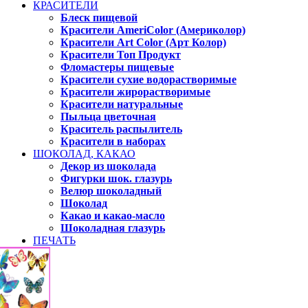
КРАСИТЕЛИ
Блеск пищевой
Красители AmeriColor (Америколор)
Красители Art Color (Арт Колор)
Красители Топ Продукт
Фломастеры пищевые
Красители сухие водорастворимые
Красители жирорастворимые
Красители натуральные
Пыльца цветочная
Краситель распылитель
Красители в наборах
ШОКОЛАД, КАКАО
Декор из шоколада
Фигурки шок. глазурь
Велюр шоколадный
Шоколад
Какао и какао-масло
Шоколадная глазурь
ПЕЧАТЬ