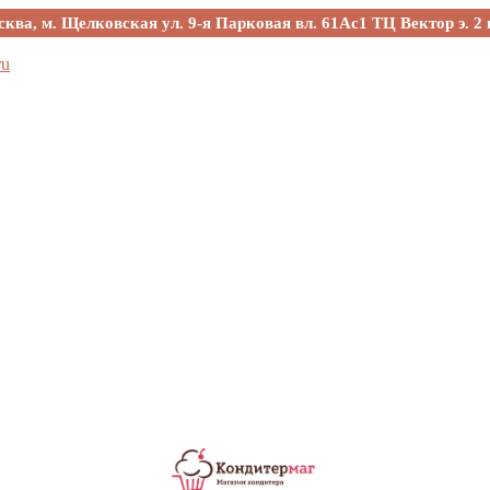
сква, м. Щелковская ул. 9-я Парковая вл. 61Ас1 ТЦ Вектор э. 2 
ru