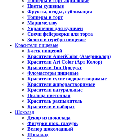
Топперы в торт акриловые
Цветы сушеные
Фрукты, ягоды, сублимация
Топперы в торт
Маршмеллоу
Украшения для куличей
Свечи фейерверки для торта
Золото и серебро пищевое
Красители пищевые
Блеск пищевой
Красители AmeriColor (Америколор)
Красители Art Color (Арт Колор)
Красители Топ Продукт
Фломастеры пищевые
Красители сухие водорастворимые
Красители жирорастворимые
Красители натуральные
Пыльца цветочная
Краситель распылитель
Красители в наборах
Шоколад
Декор из шоколада
Фигурки шок. глазурь
Велюр шоколадный
Шоколад