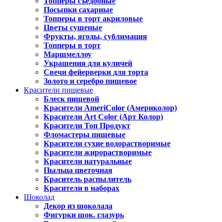
Топперы съедобные
Посыпки сахарные
Топперы в торт акриловые
Цветы сушеные
Фрукты, ягоды, сублимация
Топперы в торт
Маршмеллоу
Украшения для куличей
Свечи фейерверки для торта
Золото и серебро пищевое
Красители пищевые
Блеск пищевой
Красители AmeriColor (Америколор)
Красители Art Color (Арт Колор)
Красители Топ Продукт
Фломастеры пищевые
Красители сухие водорастворимые
Красители жирорастворимые
Красители натуральные
Пыльца цветочная
Краситель распылитель
Красители в наборах
Шоколад
Декор из шоколада
Фигурки шок. глазурь