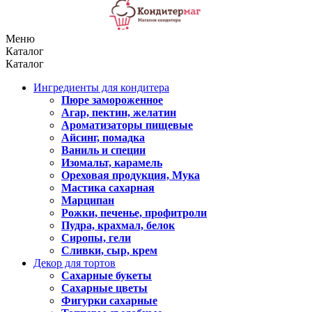
Меню
Каталог
Каталог
Ингредиенты для кондитера
Пюре замороженное
Агар, пектин, желатин
Ароматизаторы пищевые
Айсинг, помадка
Ваниль и специи
Изомальт, карамель
Ореховая продукция, Мука
Мастика сахарная
Марципан
Рожки, печенье, профитроли
Пудра, крахмал, белок
Сиропы, гели
Сливки, сыр, крем
Декор для тортов
Сахарные букеты
Сахарные цветы
Фигурки сахарные