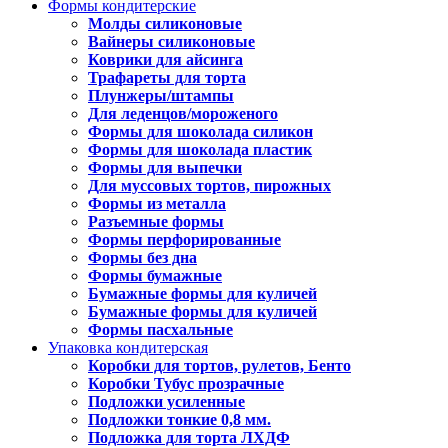
Формы кондитерские
Молды силиконовые
Вайнеры силиконовые
Коврики для айсинга
Трафареты для торта
Плунжеры/штампы
Для леденцов/мороженого
Формы для шоколада силикон
Формы для шоколада пластик
Формы для выпечки
Для муссовых тортов, пирожных
Формы из металла
Разъемные формы
Формы перфорированные
Формы без дна
Формы бумажные
Бумажные формы для куличей
Бумажные формы для куличей
Формы пасхальные
Упаковка кондитерская
Коробки для тортов, рулетов, Бенто
Коробки Тубус прозрачные
Подложки усиленные
Подложки тонкие 0,8 мм.
Подложка для торта ЛХДФ