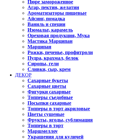
Пюре замороженное
Агар, пектин, желатин
Ароматизаторы пищевые
Айсинг, помадка
Ваниль и специи
Изомальт, карамель
Ореховая продукция, Мука
Мастика Марципан
Марципан
Рожки, печенье, профитроли
Пудра, крахмал, белок
Сиропы, гели
Сливки, сыр, крем
ДЕКОР
Сахарные букеты
Сахарные цветы
Фигурки сахарные
Топперы съедобные
Посыпки сахарные
Топперы в торт акриловые
Цветы сушеные
Фрукты, ягоды, сублимация
Топперы в торт
Маршмеллоу
Украшения для куличей