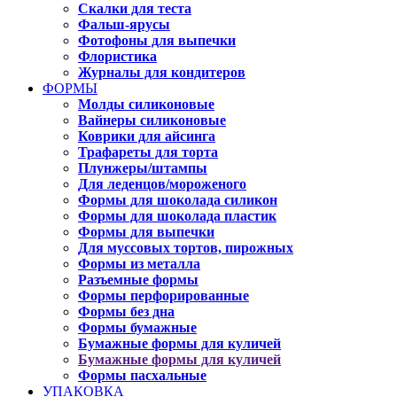
Скалки для теста
Фальш-ярусы
Фотофоны для выпечки
Флористика
Журналы для кондитеров
ФОРМЫ
Молды силиконовые
Вайнеры силиконовые
Коврики для айсинга
Трафареты для торта
Плунжеры/штампы
Для леденцов/мороженого
Формы для шоколада силикон
Формы для шоколада пластик
Формы для выпечки
Для муссовых тортов, пирожных
Формы из металла
Разъемные формы
Формы перфорированные
Формы без дна
Формы бумажные
Бумажные формы для куличей
Бумажные формы для куличей
Формы пасхальные
УПАКОВКА