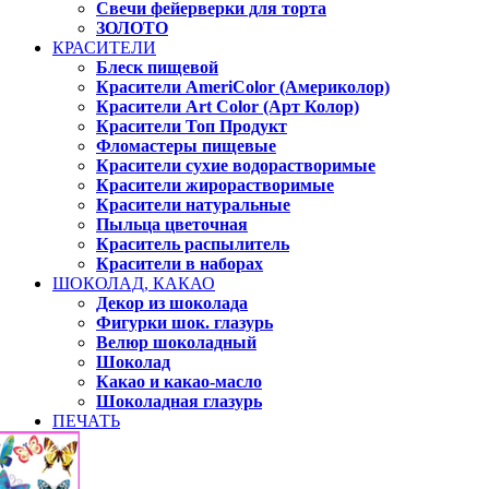
Свечи фейерверки для торта
ЗОЛОТО
КРАСИТЕЛИ
Блеск пищевой
Красители AmeriColor (Америколор)
Красители Art Color (Арт Колор)
Красители Топ Продукт
Фломастеры пищевые
Красители сухие водорастворимые
Красители жирорастворимые
Красители натуральные
Пыльца цветочная
Краситель распылитель
Красители в наборах
ШОКОЛАД, КАКАО
Декор из шоколада
Фигурки шок. глазурь
Велюр шоколадный
Шоколад
Какао и какао-масло
Шоколадная глазурь
ПЕЧАТЬ