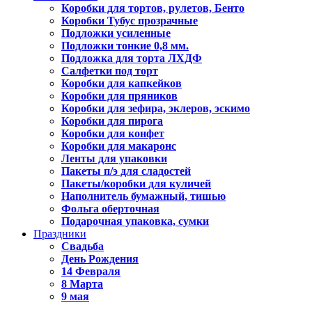
Коробки для тортов, рулетов, Бенто
Коробки Тубус прозрачные
Подложки усиленные
Подложки тонкие 0,8 мм.
Подложка для торта ЛХДФ
Салфетки под торт
Коробки для капкейков
Коробки для пряников
Коробки для зефира, эклеров, эскимо
Коробки для пирога
Коробки для конфет
Коробки для макаронс
Ленты для упаковки
Пакеты п/э для сладостей
Пакеты/коробки для куличей
Наполнитель бумажный, тишью
Фольга оберточная
Подарочная упаковка, сумки
Праздники
Свадьба
День Рождения
14 Февраля
8 Марта
9 мая