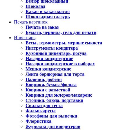
Велюр шоколадный
Шоколад
Какао и какао-масло
Шоколадная глазурь
Печать картинок
Печать на заказ
Бумага, чернила, гель для печати
Инвентарь
Весы, термометры, мерные емкости
Инструменты кондитера
Кухонный инвентарь, посуда
Насадки кондитерские
Насадки кондитерские в наборах
Мешки кондитерские
Лента бордюрная для торта
Палочки, дюбеля
Коврики, бумага/фольга
Коврики с разметкой
Коврики для эклеров/макаронс
Столики, блюда, подставки
Скалки для теста
Фальш-ярусы
Фотофоны для выпечки
Флористика
Журналы для кондитеров