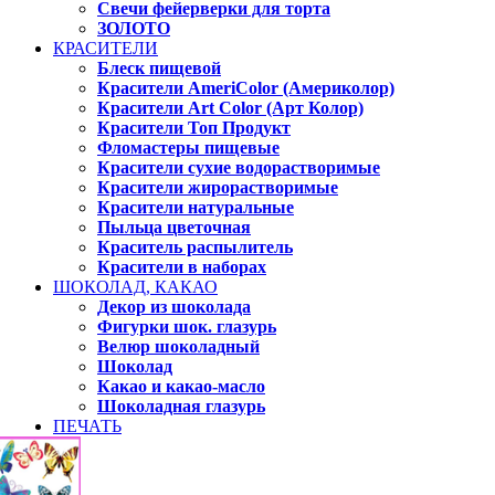
Свечи фейерверки для торта
ЗОЛОТО
КРАСИТЕЛИ
Блеск пищевой
Красители AmeriColor (Америколор)
Красители Art Color (Арт Колор)
Красители Топ Продукт
Фломастеры пищевые
Красители сухие водорастворимые
Красители жирорастворимые
Красители натуральные
Пыльца цветочная
Краситель распылитель
Красители в наборах
ШОКОЛАД, КАКАО
Декор из шоколада
Фигурки шок. глазурь
Велюр шоколадный
Шоколад
Какао и какао-масло
Шоколадная глазурь
ПЕЧАТЬ