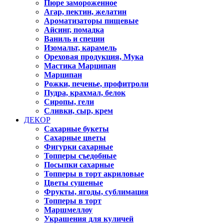
Пюре замороженное
Агар, пектин, желатин
Ароматизаторы пищевые
Айсинг, помадка
Ваниль и специи
Изомальт, карамель
Ореховая продукция, Мука
Мастика Марципан
Марципан
Рожки, печенье, профитроли
Пудра, крахмал, белок
Сиропы, гели
Сливки, сыр, крем
ДЕКОР
Сахарные букеты
Сахарные цветы
Фигурки сахарные
Топперы съедобные
Посыпки сахарные
Топперы в торт акриловые
Цветы сушеные
Фрукты, ягоды, сублимация
Топперы в торт
Маршмеллоу
Украшения для куличей