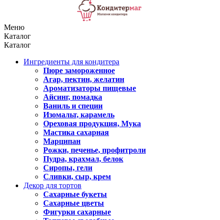
Меню
Каталог
Каталог
Ингредиенты для кондитера
Пюре замороженное
Агар, пектин, желатин
Ароматизаторы пищевые
Айсинг, помадка
Ваниль и специи
Изомальт, карамель
Ореховая продукция, Мука
Мастика сахарная
Марципан
Рожки, печенье, профитроли
Пудра, крахмал, белок
Сиропы, гели
Сливки, сыр, крем
Декор для тортов
Сахарные букеты
Сахарные цветы
Фигурки сахарные