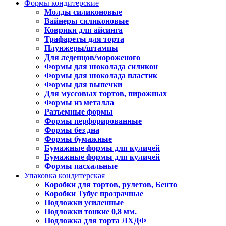
Формы кондитерские
Молды силиконовые
Вайнеры силиконовые
Коврики для айсинга
Трафареты для торта
Плунжеры/штампы
Для леденцов/мороженого
Формы для шоколада силикон
Формы для шоколада пластик
Формы для выпечки
Для муссовых тортов, пирожных
Формы из металла
Разъемные формы
Формы перфорированные
Формы без дна
Формы бумажные
Бумажные формы для куличей
Бумажные формы для куличей
Формы пасхальные
Упаковка кондитерская
Коробки для тортов, рулетов, Бенто
Коробки Тубус прозрачные
Подложки усиленные
Подложки тонкие 0,8 мм.
Подложка для торта ЛХДФ