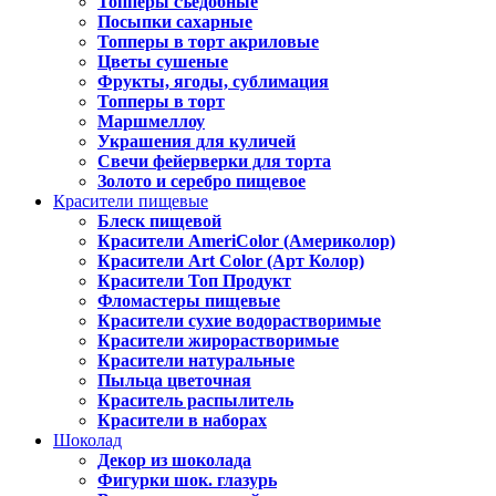
Топперы съедобные
Посыпки сахарные
Топперы в торт акриловые
Цветы сушеные
Фрукты, ягоды, сублимация
Топперы в торт
Маршмеллоу
Украшения для куличей
Свечи фейерверки для торта
Золото и серебро пищевое
Красители пищевые
Блеск пищевой
Красители AmeriColor (Америколор)
Красители Art Color (Арт Колор)
Красители Топ Продукт
Фломастеры пищевые
Красители сухие водорастворимые
Красители жирорастворимые
Красители натуральные
Пыльца цветочная
Краситель распылитель
Красители в наборах
Шоколад
Декор из шоколада
Фигурки шок. глазурь