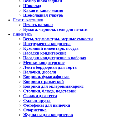
Велюр шоколадный
Шоколад
Какао и какао-масло
Шоколадная глазурь
Печать картинок
Печать на заказ
Бумага, чернила, гель для печати
Инвентарь
Весы, термометры, мерные емкости
Инструменты кондитера
Кухонный инвентарь, посуда
Насадки кондитерские
Насадки кондитерские в наборах
Мешки кондитерские
Лента бордюрная для торта
Палочки, дюбеля
Коврики, бумага/фольга
Коврики с разметкой
Коврики для эклеров/макаронс
Столики, блюда, подставки
Скалки для теста
Фальш-ярусы
Фотофоны для выпечки
Флористика
Журналы для кондитеров