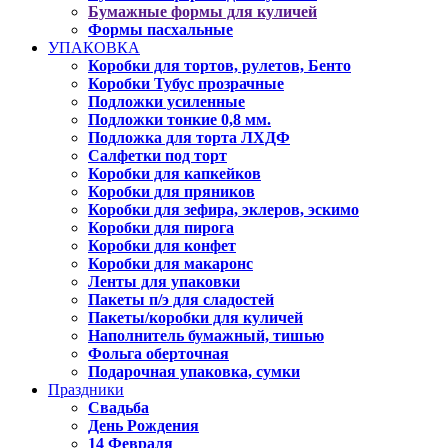
Бумажные формы для куличей
Формы пасхальные
УПАКОВКА
Коробки для тортов, рулетов, Бенто
Коробки Тубус прозрачные
Подложки усиленные
Подложки тонкие 0,8 мм.
Подложка для торта ЛХДФ
Салфетки под торт
Коробки для капкейков
Коробки для пряников
Коробки для зефира, эклеров, эскимо
Коробки для пирога
Коробки для конфет
Коробки для макаронс
Ленты для упаковки
Пакеты п/э для сладостей
Пакеты/коробки для куличей
Наполнитель бумажный, тишью
Фольга оберточная
Подарочная упаковка, сумки
Праздники
Свадьба
День Рождения
14 Февраля