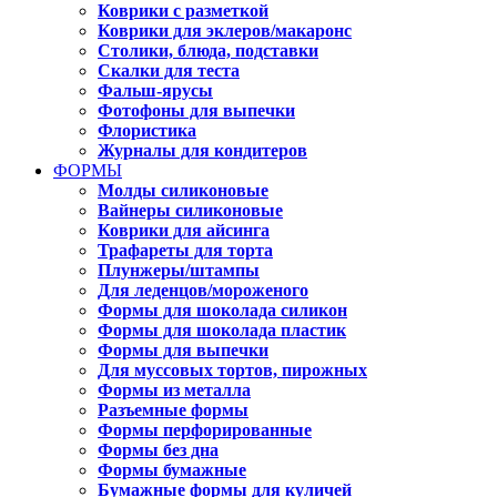
Коврики с разметкой
Коврики для эклеров/макаронс
Столики, блюда, подставки
Скалки для теста
Фальш-ярусы
Фотофоны для выпечки
Флористика
Журналы для кондитеров
ФОРМЫ
Молды силиконовые
Вайнеры силиконовые
Коврики для айсинга
Трафареты для торта
Плунжеры/штампы
Для леденцов/мороженого
Формы для шоколада силикон
Формы для шоколада пластик
Формы для выпечки
Для муссовых тортов, пирожных
Формы из металла
Разъемные формы
Формы перфорированные
Формы без дна
Формы бумажные
Бумажные формы для куличей