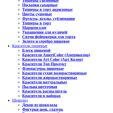
Топперы съедобные
Посыпки сахарные
Топперы в торт акриловые
Цветы сушеные
Фрукты, ягоды, сублимация
Топперы в торт
Маршмеллоу
Украшения для куличей
Свечи фейерверки для торта
Золото и серебро пищевое
Красители пищевые
Блеск пищевой
Красители AmeriColor (Америколор)
Красители Art Color (Арт Колор)
Красители Топ Продукт
Фломастеры пищевые
Красители сухие водорастворимые
Красители жирорастворимые
Красители натуральные
Пыльца цветочная
Краситель распылитель
Красители в наборах
Шоколад
Декор из шоколада
Фигурки шок. глазурь