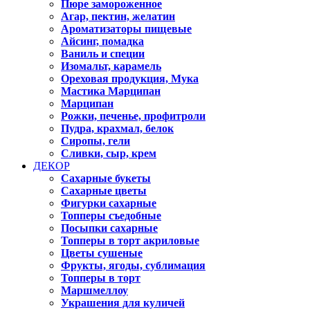
Пюре замороженное
Агар, пектин, желатин
Ароматизаторы пищевые
Айсинг, помадка
Ваниль и специи
Изомальт, карамель
Ореховая продукция, Мука
Мастика Марципан
Марципан
Рожки, печенье, профитроли
Пудра, крахмал, белок
Сиропы, гели
Сливки, сыр, крем
ДЕКОР
Сахарные букеты
Сахарные цветы
Фигурки сахарные
Топперы съедобные
Посыпки сахарные
Топперы в торт акриловые
Цветы сушеные
Фрукты, ягоды, сублимация
Топперы в торт
Маршмеллоу
Украшения для куличей