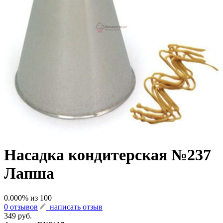
Насадка кондитерская №237
Лапша
0.000
% из
100
0 отзывов
написать отзыв
349 руб.