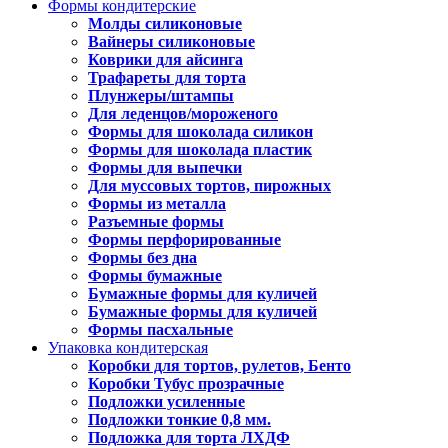
Формы кондитерские
Молды силиконовые
Вайнеры силиконовые
Коврики для айсинга
Трафареты для торта
Плунжеры/штампы
Для леденцов/мороженого
Формы для шоколада силикон
Формы для шоколада пластик
Формы для выпечки
Для муссовых тортов, пирожных
Формы из металла
Разъемные формы
Формы перфорированные
Формы без дна
Формы бумажные
Бумажные формы для куличей
Бумажные формы для куличей
Формы пасхальные
Упаковка кондитерская
Коробки для тортов, рулетов, Бенто
Коробки Тубус прозрачные
Подложки усиленные
Подложки тонкие 0,8 мм.
Подложка для торта ЛХДФ