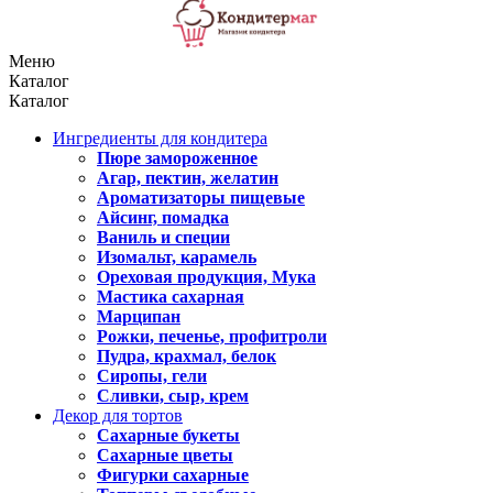
Меню
Каталог
Каталог
Ингредиенты для кондитера
Пюре замороженное
Агар, пектин, желатин
Ароматизаторы пищевые
Айсинг, помадка
Ваниль и специи
Изомальт, карамель
Ореховая продукция, Мука
Мастика сахарная
Марципан
Рожки, печенье, профитроли
Пудра, крахмал, белок
Сиропы, гели
Сливки, сыр, крем
Декор для тортов
Сахарные букеты
Сахарные цветы
Фигурки сахарные