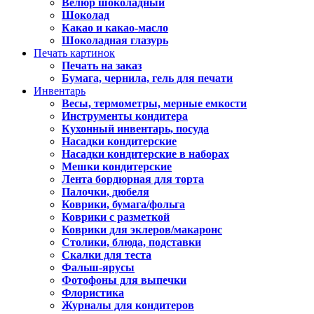
Велюр шоколадный
Шоколад
Какао и какао-масло
Шоколадная глазурь
Печать картинок
Печать на заказ
Бумага, чернила, гель для печати
Инвентарь
Весы, термометры, мерные емкости
Инструменты кондитера
Кухонный инвентарь, посуда
Насадки кондитерские
Насадки кондитерские в наборах
Мешки кондитерские
Лента бордюрная для торта
Палочки, дюбеля
Коврики, бумага/фольга
Коврики с разметкой
Коврики для эклеров/макаронс
Столики, блюда, подставки
Скалки для теста
Фальш-ярусы
Фотофоны для выпечки
Флористика
Журналы для кондитеров