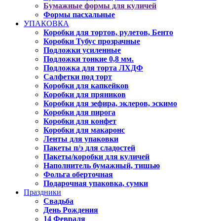
Бумажные формы для куличей
Формы пасхальные
УПАКОВКА
Коробки для тортов, рулетов, Бенто
Коробки Тубус прозрачные
Подложки усиленные
Подложки тонкие 0,8 мм.
Подложка для торта ЛХДФ
Салфетки под торт
Коробки для капкейков
Коробки для пряников
Коробки для зефира, эклеров, эскимо
Коробки для пирога
Коробки для конфет
Коробки для макаронс
Ленты для упаковки
Пакеты п/э для сладостей
Пакеты/коробки для куличей
Наполнитель бумажный, тишью
Фольга оберточная
Подарочная упаковка, сумки
Праздники
Свадьба
День Рождения
14 Февраля