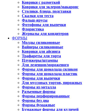
Коврики с разметкой
Коврики для эклеров/макаронс
Столики, блюда, подставки
Скалки для теста
Фальш-ярусы
Фотофоны для выпечки
Флористика
Журналы для кондитеров
ФОРМЫ
Молды силиконовые
Вайнеры силиконовые
Коврики для айсинга
Трафареты для торта
Плунжеры/штампы
Для леденцов/мороженого
Формы для шоколада силикон
Формы для шоколада пластик
Формы для выпечки
Для муссовых тортов, пирожных
Формы из металла
Разъемные формы
Формы перфорированные
Формы без дна
Формы бумажные
Бумажные формы для куличей