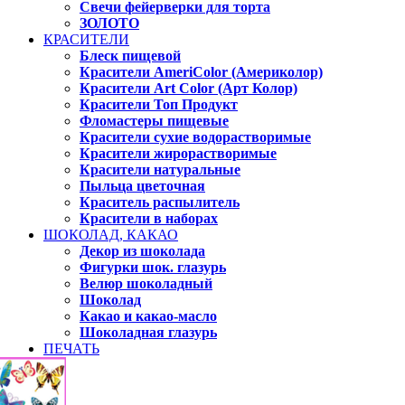
Свечи фейерверки для торта
ЗОЛОТО
КРАСИТЕЛИ
Блеск пищевой
Красители AmeriColor (Америколор)
Красители Art Color (Арт Колор)
Красители Топ Продукт
Фломастеры пищевые
Красители сухие водорастворимые
Красители жирорастворимые
Красители натуральные
Пыльца цветочная
Краситель распылитель
Красители в наборах
ШОКОЛАД, КАКАО
Декор из шоколада
Фигурки шок. глазурь
Велюр шоколадный
Шоколад
Какао и какао-масло
Шоколадная глазурь
ПЕЧАТЬ