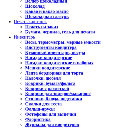
Велюр шоколадный
Шоколад
Какао и какао-масло
Шоколадная глазурь
Печать картинок
Печать на заказ
Бумага, чернила, гель для печати
Инвентарь
Весы, термометры, мерные емкости
Инструменты кондитера
Кухонный инвентарь, посуда
Насадки кондитерские
Насадки кондитерские в наборах
Мешки кондитерские
Лента бордюрная для торта
Палочки, дюбеля
Коврики, бумага/фольга
Коврики с разметкой
Коврики для эклеров/макаронс
Столики, блюда, подставки
Скалки для теста
Фальш-ярусы
Фотофоны для выпечки
Флористика
Журналы для кондитеров