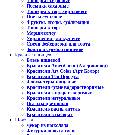
Топперы съедобные
Посыпки сахарные
Топперы в торт акриловые
Цветы сушеные
Фрукты, ягоды, сублимация
Топперы в торт
Маршмеллоу
Украшения для куличей
Свечи фейерверки для торта
Золото и серебро пищевое
Красители пищевые
Блеск пищевой
Красители AmeriColor (Америколор)
Красители Art Color (Арт Колор)
Красители Топ Продукт
Фломастеры пищевые
Красители сухие водорастворимые
Красители жирорастворимые
Красители натуральные
Пыльца цветочная
Краситель распылитель
Красители в наборах
Шоколад
Декор из шоколада
Фигурки шок. глазурь