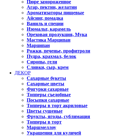
Пюре замороженное
Агар, пектин, желатин
Ароматизаторы пищевые
Айсинг, помадка
Ваниль и специи
Изомальт, карамель
Ореховая продукция, Мука
Мастика Марципан
Марципан
Рожки, печенье, профитроли
Пудра, крахмал, белок
Сиропы, гели
Сливки, сыр, крем
ДЕКОР
Сахарные букеты
Сахарные цветы
Фигурки сахарные
Топперы съедобные
Посыпки сахарные
Топперы в торт акриловые
Цветы сушеные
Фрукты, ягоды, сублимация
Топперы в торт
Маршмеллоу
Украшения для куличей