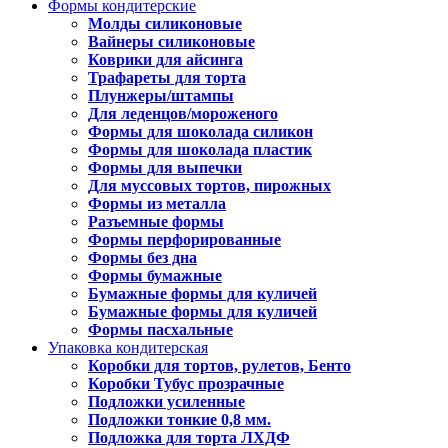
Формы кондитерские
Молды силиконовые
Вайнеры силиконовые
Коврики для айсинга
Трафареты для торта
Плунжеры/штампы
Для леденцов/мороженого
Формы для шоколада силикон
Формы для шоколада пластик
Формы для выпечки
Для муссовых тортов, пирожных
Формы из металла
Разъемные формы
Формы перфорированные
Формы без дна
Формы бумажные
Бумажные формы для куличей
Бумажные формы для куличей
Формы пасхальные
Упаковка кондитерская
Коробки для тортов, рулетов, Бенто
Коробки Тубус прозрачные
Подложки усиленные
Подложки тонкие 0,8 мм.
Подложка для торта ЛХДФ