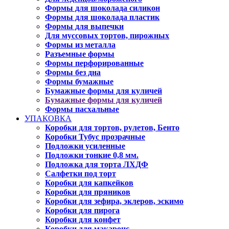
Формы для шоколада силикон
Формы для шоколада пластик
Формы для выпечки
Для муссовых тортов, пирожных
Формы из металла
Разъемные формы
Формы перфорированные
Формы без дна
Формы бумажные
Бумажные формы для куличей
Бумажные формы для куличей
Формы пасхальные
УПАКОВКА
Коробки для тортов, рулетов, Бенто
Коробки Тубус прозрачные
Подложки усиленные
Подложки тонкие 0,8 мм.
Подложка для торта ЛХДФ
Салфетки под торт
Коробки для капкейков
Коробки для пряников
Коробки для зефира, эклеров, эскимо
Коробки для пирога
Коробки для конфет
Коробки для макаронс