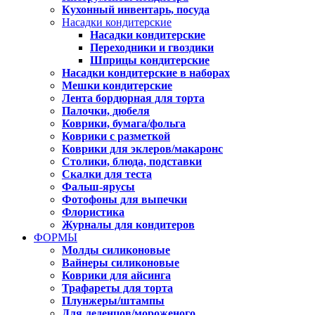
Кухонный инвентарь, посуда
Насадки кондитерские
Насадки кондитерские
Переходники и гвоздики
Шприцы кондитерские
Насадки кондитерские в наборах
Мешки кондитерские
Лента бордюрная для торта
Палочки, дюбеля
Коврики, бумага/фольга
Коврики с разметкой
Коврики для эклеров/макаронс
Столики, блюда, подставки
Скалки для теста
Фальш-ярусы
Фотофоны для выпечки
Флористика
Журналы для кондитеров
ФОРМЫ
Молды силиконовые
Вайнеры силиконовые
Коврики для айсинга
Трафареты для торта
Плунжеры/штампы
Для леденцов/мороженого