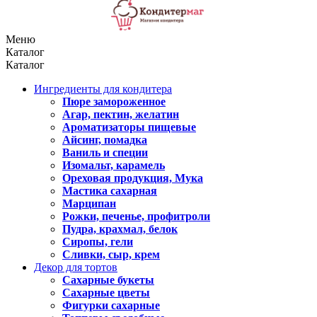
Меню
Каталог
Каталог
Ингредиенты для кондитера
Пюре замороженное
Агар, пектин, желатин
Ароматизаторы пищевые
Айсинг, помадка
Ваниль и специи
Изомальт, карамель
Ореховая продукция, Мука
Мастика сахарная
Марципан
Рожки, печенье, профитроли
Пудра, крахмал, белок
Сиропы, гели
Сливки, сыр, крем
Декор для тортов
Сахарные букеты
Сахарные цветы
Фигурки сахарные