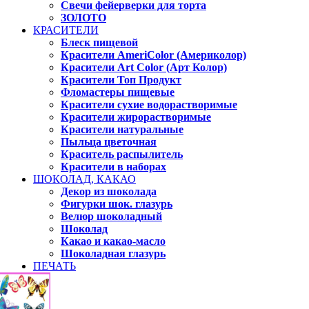
Свечи фейерверки для торта
ЗОЛОТО
КРАСИТЕЛИ
Блеск пищевой
Красители AmeriColor (Америколор)
Красители Art Color (Арт Колор)
Красители Топ Продукт
Фломастеры пищевые
Красители сухие водорастворимые
Красители жирорастворимые
Красители натуральные
Пыльца цветочная
Краситель распылитель
Красители в наборах
ШОКОЛАД, КАКАО
Декор из шоколада
Фигурки шок. глазурь
Велюр шоколадный
Шоколад
Какао и какао-масло
Шоколадная глазурь
ПЕЧАТЬ