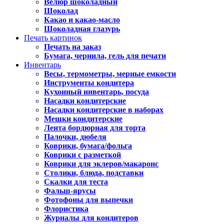
Велюр шоколадный
Шоколад
Какао и какао-масло
Шоколадная глазурь
Печать картинок
Печать на заказ
Бумага, чернила, гель для печати
Инвентарь
Весы, термометры, мерные емкости
Инструменты кондитера
Кухонный инвентарь, посуда
Насадки кондитерские
Насадки кондитерские в наборах
Мешки кондитерские
Лента бордюрная для торта
Палочки, дюбеля
Коврики, бумага/фольга
Коврики с разметкой
Коврики для эклеров/макаронс
Столики, блюда, подставки
Скалки для теста
Фальш-ярусы
Фотофоны для выпечки
Флористика
Журналы для кондитеров