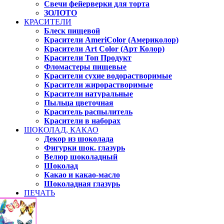
Свечи фейерверки для торта
ЗОЛОТО
КРАСИТЕЛИ
Блеск пищевой
Красители AmeriColor (Америколор)
Красители Art Color (Арт Колор)
Красители Топ Продукт
Фломастеры пищевые
Красители сухие водорастворимые
Красители жирорастворимые
Красители натуральные
Пыльца цветочная
Краситель распылитель
Красители в наборах
ШОКОЛАД, КАКАО
Декор из шоколада
Фигурки шок. глазурь
Велюр шоколадный
Шоколад
Какао и какао-масло
Шоколадная глазурь
ПЕЧАТЬ