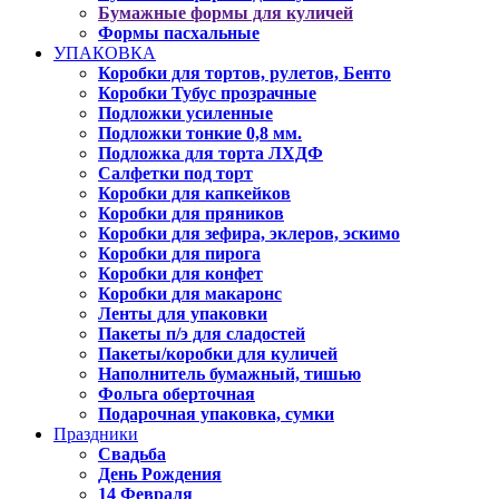
Бумажные формы для куличей
Формы пасхальные
УПАКОВКА
Коробки для тортов, рулетов, Бенто
Коробки Тубус прозрачные
Подложки усиленные
Подложки тонкие 0,8 мм.
Подложка для торта ЛХДФ
Салфетки под торт
Коробки для капкейков
Коробки для пряников
Коробки для зефира, эклеров, эскимо
Коробки для пирога
Коробки для конфет
Коробки для макаронс
Ленты для упаковки
Пакеты п/э для сладостей
Пакеты/коробки для куличей
Наполнитель бумажный, тишью
Фольга оберточная
Подарочная упаковка, сумки
Праздники
Свадьба
День Рождения
14 Февраля