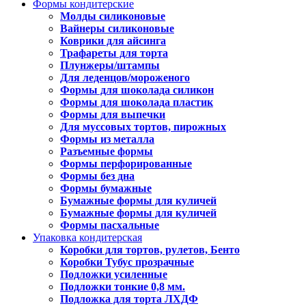
Формы кондитерские
Молды силиконовые
Вайнеры силиконовые
Коврики для айсинга
Трафареты для торта
Плунжеры/штампы
Для леденцов/мороженого
Формы для шоколада силикон
Формы для шоколада пластик
Формы для выпечки
Для муссовых тортов, пирожных
Формы из металла
Разъемные формы
Формы перфорированные
Формы без дна
Формы бумажные
Бумажные формы для куличей
Бумажные формы для куличей
Формы пасхальные
Упаковка кондитерская
Коробки для тортов, рулетов, Бенто
Коробки Тубус прозрачные
Подложки усиленные
Подложки тонкие 0,8 мм.
Подложка для торта ЛХДФ