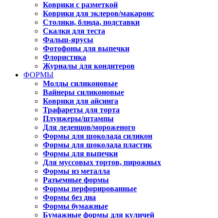
Коврики с разметкой
Коврики для эклеров/макаронс
Столики, блюда, подставки
Скалки для теста
Фальш-ярусы
Фотофоны для выпечки
Флористика
Журналы для кондитеров
ФОРМЫ
Молды силиконовые
Вайнеры силиконовые
Коврики для айсинга
Трафареты для торта
Плунжеры/штампы
Для леденцов/мороженого
Формы для шоколада силикон
Формы для шоколада пластик
Формы для выпечки
Для муссовых тортов, пирожных
Формы из металла
Разъемные формы
Формы перфорированные
Формы без дна
Формы бумажные
Бумажные формы для куличей