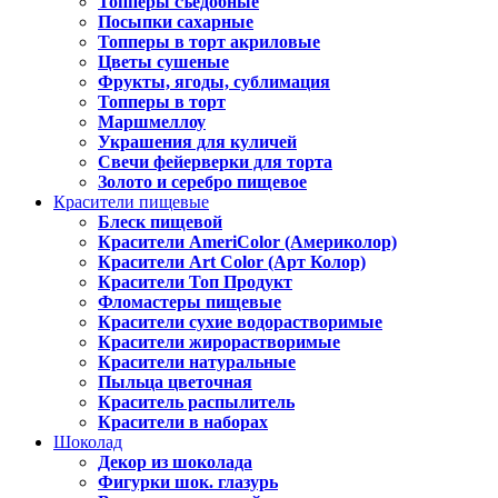
Топперы съедобные
Посыпки сахарные
Топперы в торт акриловые
Цветы сушеные
Фрукты, ягоды, сублимация
Топперы в торт
Маршмеллоу
Украшения для куличей
Свечи фейерверки для торта
Золото и серебро пищевое
Красители пищевые
Блеск пищевой
Красители AmeriColor (Америколор)
Красители Art Color (Арт Колор)
Красители Топ Продукт
Фломастеры пищевые
Красители сухие водорастворимые
Красители жирорастворимые
Красители натуральные
Пыльца цветочная
Краситель распылитель
Красители в наборах
Шоколад
Декор из шоколада
Фигурки шок. глазурь