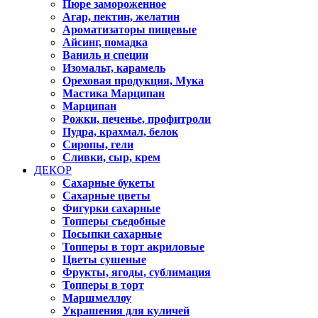
Пюре замороженное
Агар, пектин, желатин
Ароматизаторы пищевые
Айсинг, помадка
Ваниль и специи
Изомальт, карамель
Ореховая продукция, Мука
Мастика Марципан
Марципан
Рожки, печенье, профитроли
Пудра, крахмал, белок
Сиропы, гели
Сливки, сыр, крем
ДЕКОР
Сахарные букеты
Сахарные цветы
Фигурки сахарные
Топперы съедобные
Посыпки сахарные
Топперы в торт акриловые
Цветы сушеные
Фрукты, ягоды, сублимация
Топперы в торт
Маршмеллоу
Украшения для куличей