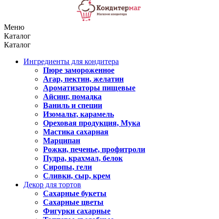
Меню
Каталог
Каталог
Ингредиенты для кондитера
Пюре замороженное
Агар, пектин, желатин
Ароматизаторы пищевые
Айсинг, помадка
Ваниль и специи
Изомальт, карамель
Ореховая продукция, Мука
Мастика сахарная
Марципан
Рожки, печенье, профитроли
Пудра, крахмал, белок
Сиропы, гели
Сливки, сыр, крем
Декор для тортов
Сахарные букеты
Сахарные цветы
Фигурки сахарные