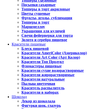
Топперы съедобные
Посыпки сахарные
Топперы в торт акриловые
Цветы сушеные
Фрукты, ягоды, сублимация
Топперы в торт
Маршмеллоу
Украшения для куличей
Свечи фейерверки для торта
Золото и серебро пищевое
Красители пищевые
Блеск пищевой
Красители AmeriColor (Америколор)
Красители Art Color (Арт Колор)
Красители Топ Продукт
Фломастеры пищевые
Красители сухие водорастворимые
Красители жирорастворимые
Красители натуральные
Пыльца цветочная
Краситель распылитель
Красители в наборах
Шоколад
Декор из шоколада
Фигурки шок. глазурь