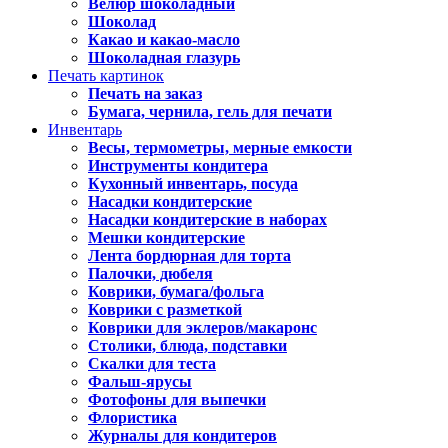
Велюр шоколадный
Шоколад
Какао и какао-масло
Шоколадная глазурь
Печать картинок
Печать на заказ
Бумага, чернила, гель для печати
Инвентарь
Весы, термометры, мерные емкости
Инструменты кондитера
Кухонный инвентарь, посуда
Насадки кондитерские
Насадки кондитерские в наборах
Мешки кондитерские
Лента бордюрная для торта
Палочки, дюбеля
Коврики, бумага/фольга
Коврики с разметкой
Коврики для эклеров/макаронс
Столики, блюда, подставки
Скалки для теста
Фальш-ярусы
Фотофоны для выпечки
Флористика
Журналы для кондитеров