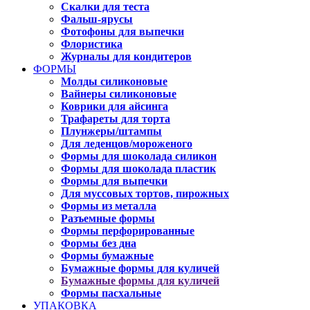
Скалки для теста
Фальш-ярусы
Фотофоны для выпечки
Флористика
Журналы для кондитеров
ФОРМЫ
Молды силиконовые
Вайнеры силиконовые
Коврики для айсинга
Трафареты для торта
Плунжеры/штампы
Для леденцов/мороженого
Формы для шоколада силикон
Формы для шоколада пластик
Формы для выпечки
Для муссовых тортов, пирожных
Формы из металла
Разъемные формы
Формы перфорированные
Формы без дна
Формы бумажные
Бумажные формы для куличей
Бумажные формы для куличей
Формы пасхальные
УПАКОВКА