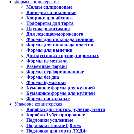
Формы кондитерские
Молды силиконовые
Вайнеры силиконовые
Коврики для айсинга
Трафареты для торта
Плунжеры/штампы
Для леденцов/мороженого
Формы для шоколада силикон
Формы для шоколада пластик
Формы для выпечки
Для муссовых тортов, пирожных
Формы из металла
Разъемные формы
Формы перфорированные
Формы без дна
Формы бумажные
Бумажные формы для куличей
Бумажные формы для куличей
Формы пасхальные
Упаковка кондитерская
Коробки для тортов, рулетов, Бенто
Коробки Тубус прозрачные
Подложки усиленные
Подложки тонкие 0,8 мм.
Подложка для торта ЛХДФ