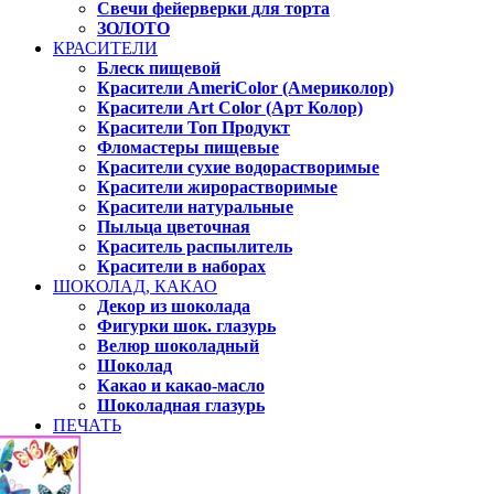
Свечи фейерверки для торта
ЗОЛОТО
КРАСИТЕЛИ
Блеск пищевой
Красители AmeriColor (Америколор)
Красители Art Color (Арт Колор)
Красители Топ Продукт
Фломастеры пищевые
Красители сухие водорастворимые
Красители жирорастворимые
Красители натуральные
Пыльца цветочная
Краситель распылитель
Красители в наборах
ШОКОЛАД, КАКАО
Декор из шоколада
Фигурки шок. глазурь
Велюр шоколадный
Шоколад
Какао и какао-масло
Шоколадная глазурь
ПЕЧАТЬ