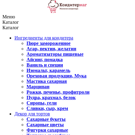
Меню
Каталог
Каталог
Ингредиенты для кондитера
Пюре замороженное
Агар, пектин, желатин
Ароматизаторы пищевые
Айсинг, помадка
Ваниль и специи
Изомальт, карамель
Ореховая продукция, Мука
Мастика сахарная
Марципан
Рожки, печенье, профитроли
Пудра, крахмал, белок
Сиропы, гели
Сливки, сыр, крем
Декор для тортов
Сахарные букеты
Сахарные цветы
Фигурки сахарные