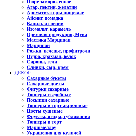
Пюре замороженное
Агар, пектин, желатин
Ароматизаторы пищевые
Айсинг, помадка
Ваниль и специи
Изомальт, карамель
Ореховая продукция, Мука
Мастика Марципан
Марципан
Рожки, печенье, профитроли
Пудра, крахмал, белок
Сиропы, гели
Сливки, сыр, крем
ДЕКОР
Сахарные букеты
Сахарные цветы
Фигурки сахарные
Топперы съедобные
Посыпки сахарные
Топперы в торт акриловые
Цветы сушеные
Фрукты, ягоды, сублимация
Топперы в торт
Маршмеллоу
Украшения для куличей