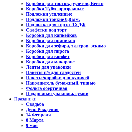
Коробки для тортов, рулетов, Бенто
Коробки Тубус прозрачные
Подложки усиленные
Подложки тонкие 0,8 мм.
Подложка для торта ЛХДФ
Салфетки под торт
Коробки для капкейков
Коробки для пряников
Коробки для зефира, эклеров, эскимо
Коробки для пирога
Коробки для конфет
Коробки для макаронс
Ленты для упаковки
Пакеты п/э для сладостей
Пакеты/коробки для куличей
Наполнитель бумажный, тишью
Фольга оберточная
Подарочная упаковка, сумки
Праздники
Свадьба
День Рождения
14 Февраля
8 Марта
9 мая