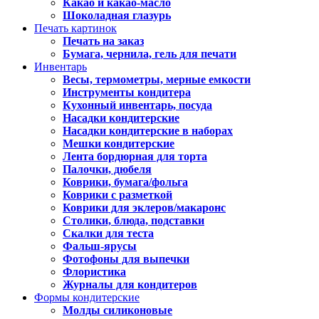
Какао и какао-масло
Шоколадная глазурь
Печать картинок
Печать на заказ
Бумага, чернила, гель для печати
Инвентарь
Весы, термометры, мерные емкости
Инструменты кондитера
Кухонный инвентарь, посуда
Насадки кондитерские
Насадки кондитерские в наборах
Мешки кондитерские
Лента бордюрная для торта
Палочки, дюбеля
Коврики, бумага/фольга
Коврики с разметкой
Коврики для эклеров/макаронс
Столики, блюда, подставки
Скалки для теста
Фальш-ярусы
Фотофоны для выпечки
Флористика
Журналы для кондитеров
Формы кондитерские
Молды силиконовые