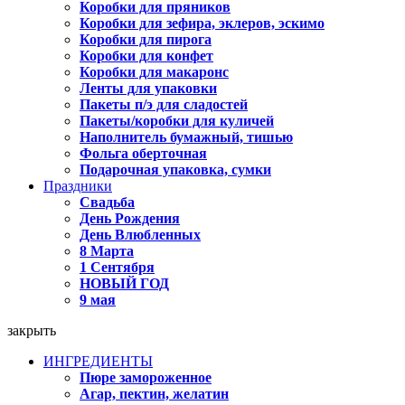
Коробки для пряников
Коробки для зефира, эклеров, эскимо
Коробки для пирога
Коробки для конфет
Коробки для макаронс
Ленты для упаковки
Пакеты п/э для сладостей
Пакеты/коробки для куличей
Наполнитель бумажный, тишью
Фольга оберточная
Подарочная упаковка, сумки
Праздники
Свадьба
День Рождения
День Влюбленных
8 Марта
1 Сентября
НОВЫЙ ГОД
9 мая
закрыть
ИНГРЕДИЕНТЫ
Пюре замороженное
Агар, пектин, желатин