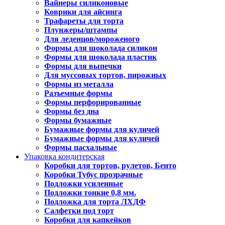
Вайнеры силиконовые
Коврики для айсинга
Трафареты для торта
Плунжеры/штампы
Для леденцов/мороженого
Формы для шоколада силикон
Формы для шоколада пластик
Формы для выпечки
Для муссовых тортов, пирожных
Формы из металла
Разъемные формы
Формы перфорированные
Формы без дна
Формы бумажные
Бумажные формы для куличей
Бумажные формы для куличей
Формы пасхальные
Упаковка кондитерская
Коробки для тортов, рулетов, Бенто
Коробки Тубус прозрачные
Подложки усиленные
Подложки тонкие 0,8 мм.
Подложка для торта ЛХДФ
Салфетки под торт
Коробки для капкейков