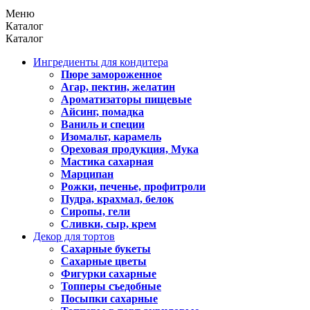
Меню
Каталог
Каталог
Ингредиенты для кондитера
Пюре замороженное
Агар, пектин, желатин
Ароматизаторы пищевые
Айсинг, помадка
Ваниль и специи
Изомальт, карамель
Ореховая продукция, Мука
Мастика сахарная
Марципан
Рожки, печенье, профитроли
Пудра, крахмал, белок
Сиропы, гели
Сливки, сыр, крем
Декор для тортов
Сахарные букеты
Сахарные цветы
Фигурки сахарные
Топперы съедобные
Посыпки сахарные