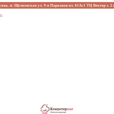
сква, м. Щелковская ул. 9-я Парковая вл. 61Ас1 ТЦ Вектор э. 2 
ru