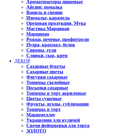
Ароматизаторы пищевые
Айсинг, помадка
Ваниль и специи
Изомальт, карамель
Ореховая продукция, Мука
Мастика Марципан
Марципан
Рожки, печенье, профитроли
Пудра, крахмал, белок
Сиропы, гели
Сливки, сыр, крем
ДЕКОР
Сахарные букеты
Сахарные цветы
Фигурки сахарные
Топперы съедобные
Посыпки сахарные
Топперы в торт акриловые
Цветы сушеные
Фрукты, ягоды, сублимация
Топперы в торт
Маршмеллоу
Украшения для куличей
Свечи фейерверки для торта
ЗОЛОТО