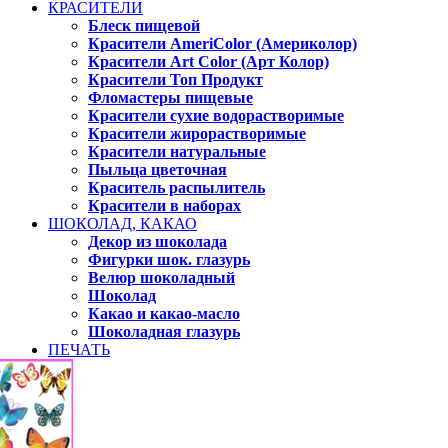
КРАСИТЕЛИ
Блеск пищевой
Красители AmeriColor (Америколор)
Красители Art Color (Арт Колор)
Красители Топ Продукт
Фломастеры пищевые
Красители сухие водорастворимые
Красители жирорастворимые
Красители натуральные
Пыльца цветочная
Краситель распылитель
Красители в наборах
ШОКОЛАД, КАКАО
Декор из шоколада
Фигурки шок. глазурь
Велюр шоколадный
Шоколад
Какао и какао-масло
Шоколадная глазурь
ПЕЧАТЬ