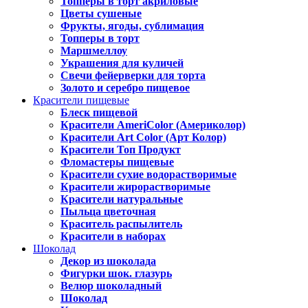
Топперы в торт акриловые
Цветы сушеные
Фрукты, ягоды, сублимация
Топперы в торт
Маршмеллоу
Украшения для куличей
Свечи фейерверки для торта
Золото и серебро пищевое
Красители пищевые
Блеск пищевой
Красители AmeriColor (Америколор)
Красители Art Color (Арт Колор)
Красители Топ Продукт
Фломастеры пищевые
Красители сухие водорастворимые
Красители жирорастворимые
Красители натуральные
Пыльца цветочная
Краситель распылитель
Красители в наборах
Шоколад
Декор из шоколада
Фигурки шок. глазурь
Велюр шоколадный
Шоколад