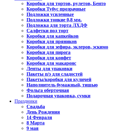
Коробки для тортов, рулетов, Бенто
Коробки Тубус прозрачные
Подложки усиленные
Подложки тонкие 0,8 мм.
Подложка для торта ЛХДФ
Салфетки под торт
Коробки для капкейков
Коробки для пряников
Коробки для зефира, эклеров, эскимо
Коробки для пирога
Коробки для конфет
Коробки для макаронс
Ленты для упаковки
Пакеты п/э для сладостей
Пакеты/коробки для куличей
Наполнитель бумажный, тишью
Фольга оберточная
Подарочная упаковка, сумки
Праздники
Свадьба
День Рождения
14 Февраля
8 Марта
9 мая