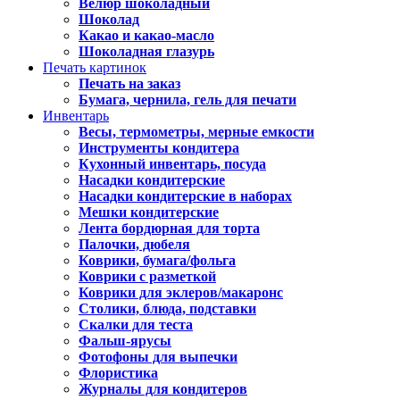
Велюр шоколадный
Шоколад
Какао и какао-масло
Шоколадная глазурь
Печать картинок
Печать на заказ
Бумага, чернила, гель для печати
Инвентарь
Весы, термометры, мерные емкости
Инструменты кондитера
Кухонный инвентарь, посуда
Насадки кондитерские
Насадки кондитерские в наборах
Мешки кондитерские
Лента бордюрная для торта
Палочки, дюбеля
Коврики, бумага/фольга
Коврики с разметкой
Коврики для эклеров/макаронс
Столики, блюда, подставки
Скалки для теста
Фальш-ярусы
Фотофоны для выпечки
Флористика
Журналы для кондитеров