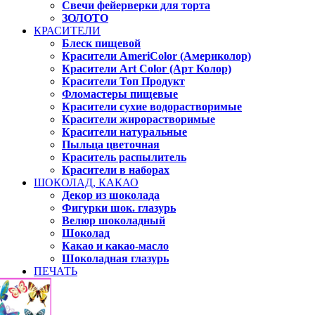
Свечи фейерверки для торта
ЗОЛОТО
КРАСИТЕЛИ
Блеск пищевой
Красители AmeriColor (Америколор)
Красители Art Color (Арт Колор)
Красители Топ Продукт
Фломастеры пищевые
Красители сухие водорастворимые
Красители жирорастворимые
Красители натуральные
Пыльца цветочная
Краситель распылитель
Красители в наборах
ШОКОЛАД, КАКАО
Декор из шоколада
Фигурки шок. глазурь
Велюр шоколадный
Шоколад
Какао и какао-масло
Шоколадная глазурь
ПЕЧАТЬ