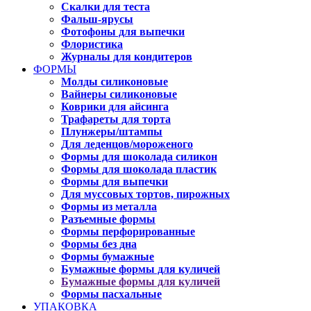
Скалки для теста
Фальш-ярусы
Фотофоны для выпечки
Флористика
Журналы для кондитеров
ФОРМЫ
Молды силиконовые
Вайнеры силиконовые
Коврики для айсинга
Трафареты для торта
Плунжеры/штампы
Для леденцов/мороженого
Формы для шоколада силикон
Формы для шоколада пластик
Формы для выпечки
Для муссовых тортов, пирожных
Формы из металла
Разъемные формы
Формы перфорированные
Формы без дна
Формы бумажные
Бумажные формы для куличей
Бумажные формы для куличей
Формы пасхальные
УПАКОВКА