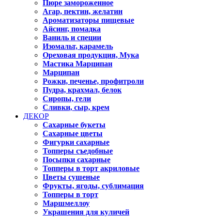
Пюре замороженное
Агар, пектин, желатин
Ароматизаторы пищевые
Айсинг, помадка
Ваниль и специи
Изомальт, карамель
Ореховая продукция, Мука
Мастика Марципан
Марципан
Рожки, печенье, профитроли
Пудра, крахмал, белок
Сиропы, гели
Сливки, сыр, крем
ДЕКОР
Сахарные букеты
Сахарные цветы
Фигурки сахарные
Топперы съедобные
Посыпки сахарные
Топперы в торт акриловые
Цветы сушеные
Фрукты, ягоды, сублимация
Топперы в торт
Маршмеллоу
Украшения для куличей