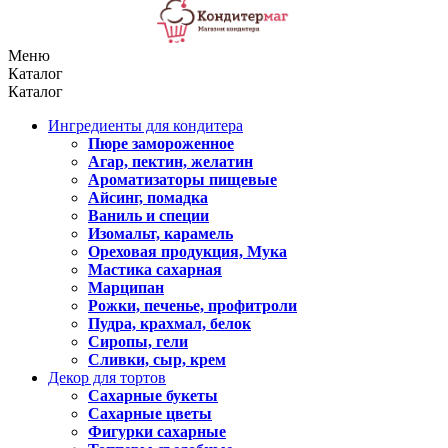
Меню
Каталог
Каталог
Ингредиенты для кондитера
Пюре замороженное
Агар, пектин, желатин
Ароматизаторы пищевые
Айсинг, помадка
Ваниль и специи
Изомальт, карамель
Ореховая продукция, Мука
Мастика сахарная
Марципан
Рожки, печенье, профитроли
Пудра, крахмал, белок
Сиропы, гели
Сливки, сыр, крем
Декор для тортов
Сахарные букеты
Сахарные цветы
Фигурки сахарные