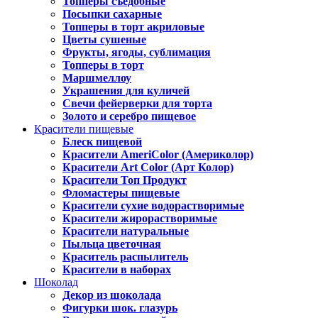
Топперы съедобные
Посыпки сахарные
Топперы в торт акриловые
Цветы сушеные
Фрукты, ягоды, сублимация
Топперы в торт
Маршмеллоу
Украшения для куличей
Свечи фейерверки для торта
Золото и серебро пищевое
Красители пищевые
Блеск пищевой
Красители AmeriColor (Америколор)
Красители Art Color (Арт Колор)
Красители Топ Продукт
Фломастеры пищевые
Красители сухие водорастворимые
Красители жирорастворимые
Красители натуральные
Пыльца цветочная
Краситель распылитель
Красители в наборах
Шоколад
Декор из шоколада
Фигурки шок. глазурь