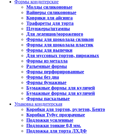
Формы кондитерские
Молды силиконовые
Вайнеры силиконовые
Коврики для айсинга
Трафареты для торта
Плунжеры/штампы
Для леденцов/мороженого
Формы для шоколада силикон
Формы для шоколада пластик
Формы для выпечки
Для муссовых тортов, пирожных
Формы из металла
Разъемные формы
Формы перфорированные
Формы без дна
Формы бумажные
Бумажные формы для куличей
Бумажные формы для куличей
Формы пасхальные
Упаковка кондитерская
Коробки для тортов, рулетов, Бенто
Коробки Тубус прозрачные
Подложки усиленные
Подложки тонкие 0,8 мм.
Подложка для торта ЛХДФ