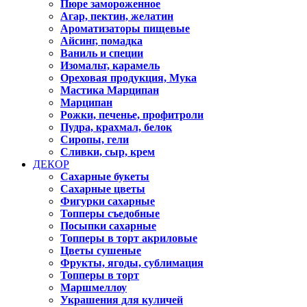
Пюре замороженное
Агар, пектин, желатин
Ароматизаторы пищевые
Айсинг, помадка
Ваниль и специи
Изомальт, карамель
Ореховая продукция, Мука
Мастика Марципан
Марципан
Рожки, печенье, профитроли
Пудра, крахмал, белок
Сиропы, гели
Сливки, сыр, крем
ДЕКОР
Сахарные букеты
Сахарные цветы
Фигурки сахарные
Топперы съедобные
Посыпки сахарные
Топперы в торт акриловые
Цветы сушеные
Фрукты, ягоды, сублимация
Топперы в торт
Маршмеллоу
Украшения для куличей