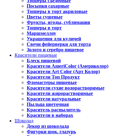
Топперы съедобные
Посыпки сахарные
Топперы в торт акриловые
Цветы сушеные
Фрукты, ягоды, сублимация
Топперы в торт
Маршмеллоу
Украшения для куличей
Свечи фейерверки для торта
Золото и серебро пищевое
Красители пищевые
Блеск пищевой
Красители AmeriColor (Америколор)
Красители Art Color (Арт Колор)
Красители Топ Продукт
Фломастеры пищевые
Красители сухие водорастворимые
Красители жирорастворимые
Красители натуральные
Пыльца цветочная
Краситель распылитель
Красители в наборах
Шоколад
Декор из шоколада
Фигурки шок. глазурь