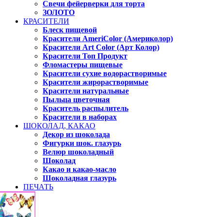
Свечи фейерверки для торта
ЗОЛОТО
КРАСИТЕЛИ
Блеск пищевой
Красители AmeriColor (Америколор)
Красители Art Color (Арт Колор)
Красители Топ Продукт
Фломастеры пищевые
Красители сухие водорастворимые
Красители жирорастворимые
Красители натуральные
Пыльца цветочная
Краситель распылитель
Красители в наборах
ШОКОЛАД, КАКАО
Декор из шоколада
Фигурки шок. глазурь
Велюр шоколадный
Шоколад
Какао и какао-масло
Шоколадная глазурь
ПЕЧАТЬ