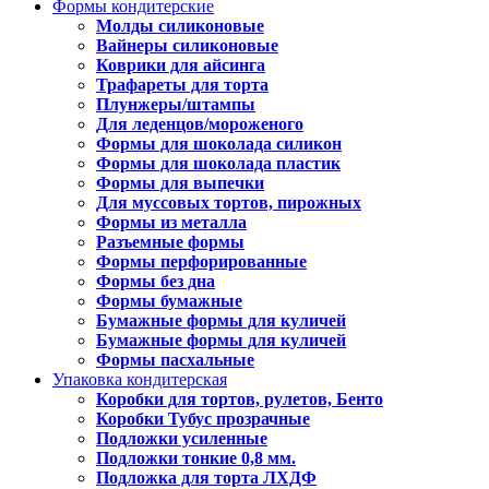
Формы кондитерские
Молды силиконовые
Вайнеры силиконовые
Коврики для айсинга
Трафареты для торта
Плунжеры/штампы
Для леденцов/мороженого
Формы для шоколада силикон
Формы для шоколада пластик
Формы для выпечки
Для муссовых тортов, пирожных
Формы из металла
Разъемные формы
Формы перфорированные
Формы без дна
Формы бумажные
Бумажные формы для куличей
Бумажные формы для куличей
Формы пасхальные
Упаковка кондитерская
Коробки для тортов, рулетов, Бенто
Коробки Тубус прозрачные
Подложки усиленные
Подложки тонкие 0,8 мм.
Подложка для торта ЛХДФ