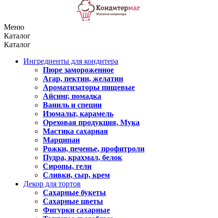
Меню
Каталог
Каталог
Ингредиенты для кондитера
Пюре замороженное
Агар, пектин, желатин
Ароматизаторы пищевые
Айсинг, помадка
Ваниль и специи
Изомальт, карамель
Ореховая продукция, Мука
Мастика сахарная
Марципан
Рожки, печенье, профитроли
Пудра, крахмал, белок
Сиропы, гели
Сливки, сыр, крем
Декор для тортов
Сахарные букеты
Сахарные цветы
Фигурки сахарные