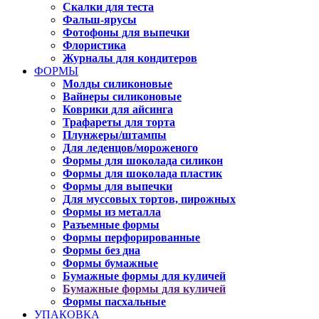
Скалки для теста
Фальш-ярусы
Фотофоны для выпечки
Флористика
Журналы для кондитеров
ФОРМЫ
Молды силиконовые
Вайнеры силиконовые
Коврики для айсинга
Трафареты для торта
Плунжеры/штампы
Для леденцов/мороженого
Формы для шоколада силикон
Формы для шоколада пластик
Формы для выпечки
Для муссовых тортов, пирожных
Формы из металла
Разъемные формы
Формы перфорированные
Формы без дна
Формы бумажные
Бумажные формы для куличей
Бумажные формы для куличей
Формы пасхальные
УПАКОВКА