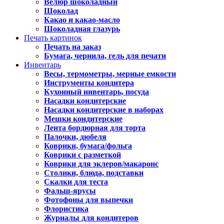
Велюр шоколадный
Шоколад
Какао и какао-масло
Шоколадная глазурь
Печать картинок
Печать на заказ
Бумага, чернила, гель для печати
Инвентарь
Весы, термометры, мерные емкости
Инструменты кондитера
Кухонный инвентарь, посуда
Насадки кондитерские
Насадки кондитерские в наборах
Мешки кондитерские
Лента бордюрная для торта
Палочки, дюбеля
Коврики, бумага/фольга
Коврики с разметкой
Коврики для эклеров/макаронс
Столики, блюда, подставки
Скалки для теста
Фальш-ярусы
Фотофоны для выпечки
Флористика
Журналы для кондитеров