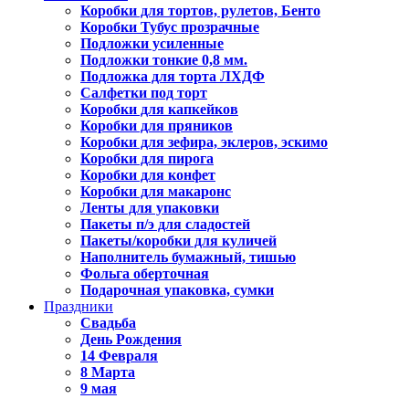
Коробки для тортов, рулетов, Бенто
Коробки Тубус прозрачные
Подложки усиленные
Подложки тонкие 0,8 мм.
Подложка для торта ЛХДФ
Салфетки под торт
Коробки для капкейков
Коробки для пряников
Коробки для зефира, эклеров, эскимо
Коробки для пирога
Коробки для конфет
Коробки для макаронс
Ленты для упаковки
Пакеты п/э для сладостей
Пакеты/коробки для куличей
Наполнитель бумажный, тишью
Фольга оберточная
Подарочная упаковка, сумки
Праздники
Свадьба
День Рождения
14 Февраля
8 Марта
9 мая