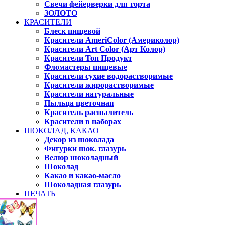
Свечи фейерверки для торта
ЗОЛОТО
КРАСИТЕЛИ
Блеск пищевой
Красители AmeriColor (Америколор)
Красители Art Color (Арт Колор)
Красители Топ Продукт
Фломастеры пищевые
Красители сухие водорастворимые
Красители жирорастворимые
Красители натуральные
Пыльца цветочная
Краситель распылитель
Красители в наборах
ШОКОЛАД, КАКАО
Декор из шоколада
Фигурки шок. глазурь
Велюр шоколадный
Шоколад
Какао и какао-масло
Шоколадная глазурь
ПЕЧАТЬ