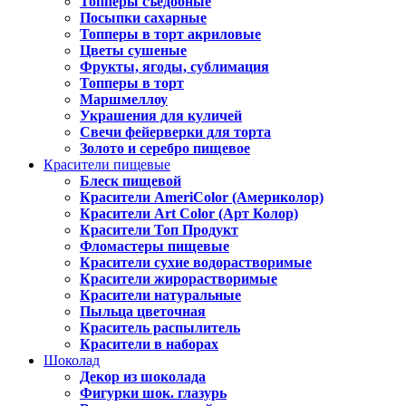
Топперы съедобные
Посыпки сахарные
Топперы в торт акриловые
Цветы сушеные
Фрукты, ягоды, сублимация
Топперы в торт
Маршмеллоу
Украшения для куличей
Свечи фейерверки для торта
Золото и серебро пищевое
Красители пищевые
Блеск пищевой
Красители AmeriColor (Америколор)
Красители Art Color (Арт Колор)
Красители Топ Продукт
Фломастеры пищевые
Красители сухие водорастворимые
Красители жирорастворимые
Красители натуральные
Пыльца цветочная
Краситель распылитель
Красители в наборах
Шоколад
Декор из шоколада
Фигурки шок. глазурь