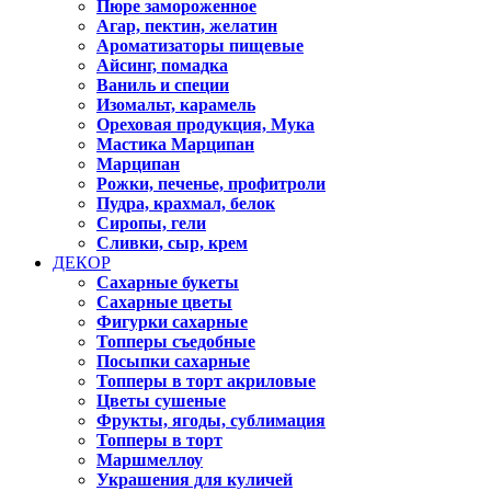
Пюре замороженное
Агар, пектин, желатин
Ароматизаторы пищевые
Айсинг, помадка
Ваниль и специи
Изомальт, карамель
Ореховая продукция, Мука
Мастика Марципан
Марципан
Рожки, печенье, профитроли
Пудра, крахмал, белок
Сиропы, гели
Сливки, сыр, крем
ДЕКОР
Сахарные букеты
Сахарные цветы
Фигурки сахарные
Топперы съедобные
Посыпки сахарные
Топперы в торт акриловые
Цветы сушеные
Фрукты, ягоды, сублимация
Топперы в торт
Маршмеллоу
Украшения для куличей