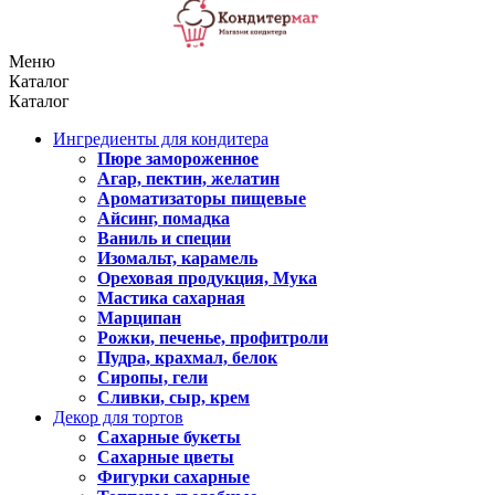
Меню
Каталог
Каталог
Ингредиенты для кондитера
Пюре замороженное
Агар, пектин, желатин
Ароматизаторы пищевые
Айсинг, помадка
Ваниль и специи
Изомальт, карамель
Ореховая продукция, Мука
Мастика сахарная
Марципан
Рожки, печенье, профитроли
Пудра, крахмал, белок
Сиропы, гели
Сливки, сыр, крем
Декор для тортов
Сахарные букеты
Сахарные цветы
Фигурки сахарные