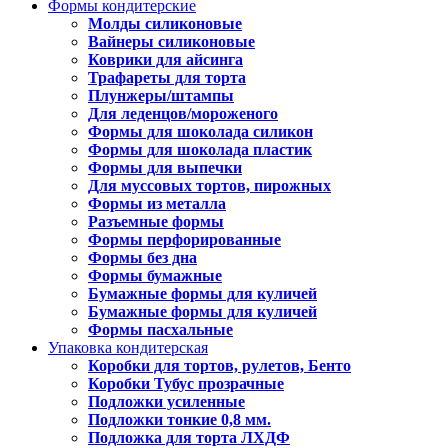
Формы кондитерские
Молды силиконовые
Вайнеры силиконовые
Коврики для айсинга
Трафареты для торта
Плунжеры/штампы
Для леденцов/мороженого
Формы для шоколада силикон
Формы для шоколада пластик
Формы для выпечки
Для муссовых тортов, пирожных
Формы из металла
Разъемные формы
Формы перфорированные
Формы без дна
Формы бумажные
Бумажные формы для куличей
Бумажные формы для куличей
Формы пасхальные
Упаковка кондитерская
Коробки для тортов, рулетов, Бенто
Коробки Тубус прозрачные
Подложки усиленные
Подложки тонкие 0,8 мм.
Подложка для торта ЛХДФ