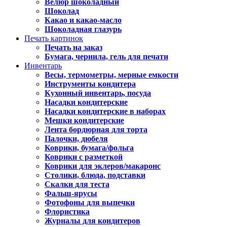
Велюр шоколадный
Шоколад
Какао и какао-масло
Шоколадная глазурь
Печать картинок
Печать на заказ
Бумага, чернила, гель для печати
Инвентарь
Весы, термометры, мерные емкости
Инструменты кондитера
Кухонный инвентарь, посуда
Насадки кондитерские
Насадки кондитерские в наборах
Мешки кондитерские
Лента бордюрная для торта
Палочки, дюбеля
Коврики, бумага/фольга
Коврики с разметкой
Коврики для эклеров/макаронс
Столики, блюда, подставки
Скалки для теста
Фальш-ярусы
Фотофоны для выпечки
Флористика
Журналы для кондитеров