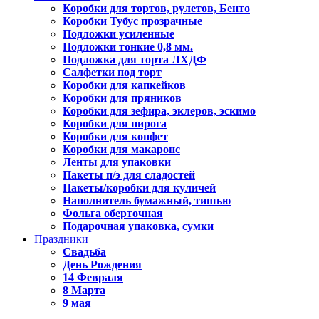
Коробки для тортов, рулетов, Бенто
Коробки Тубус прозрачные
Подложки усиленные
Подложки тонкие 0,8 мм.
Подложка для торта ЛХДФ
Салфетки под торт
Коробки для капкейков
Коробки для пряников
Коробки для зефира, эклеров, эскимо
Коробки для пирога
Коробки для конфет
Коробки для макаронс
Ленты для упаковки
Пакеты п/э для сладостей
Пакеты/коробки для куличей
Наполнитель бумажный, тишью
Фольга оберточная
Подарочная упаковка, сумки
Праздники
Свадьба
День Рождения
14 Февраля
8 Марта
9 мая