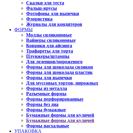
Скалки для теста
Фальш-ярусы
Фотофоны для выпечки
Флористика
Журналы для кондитеров
ФОРМЫ
Молды силиконовые
Вайнеры силиконовые
Коврики для айсинга
Трафареты для торта
Плунжеры/штампы
Для леденцов/мороженого
Формы для шоколада силикон
Формы для шоколада пластик
Формы для выпечки
Для муссовых тортов, пирожных
Формы из металла
Разъемные формы
Формы перфорированные
Формы без дна
Формы бумажные
Бумажные формы для куличей
Бумажные формы для куличей
Формы пасхальные
УПАКОВКА