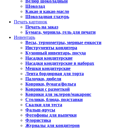
Велюр шоколадный
Шоколад
Какао и какао-масло
Шоколадная глазурь
Печать картинок
Печать на заказ
Бумага, чернила, гель для печати
Инвентарь
Весы, термометры, мерные емкости
Инструменты кондитера
Кухонный инвентарь, посуда
Насадки кондитерские
Насадки кондитерские в наборах
Мешки кондитерские
Лента бордюрная для торта
Палочки, дюбеля
Коврики, бумага/фольга
Коврики с разметкой
Коврики для эклеров/макаронс
Столики, блюда, подставки
Скалки для теста
Фальш-ярусы
Фотофоны для выпечки
Флористика
Журналы для кондитеров