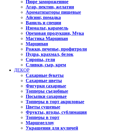
Пюре замороженное
Агар, пектин, желатин
Ароматизаторы пищевые
Айсинг, помадка
Ваниль и специи
Изомальт, карамель
Ореховая продукция, Мука
Мастика Марципан
Марципан
Рожки, печенье, профитроли
Пудра, крахмал, белок
Сиропы, гели
Сливки, сыр, крем
ДЕКОР
Сахарные букеты
Сахарные цветы
Фигурки сахарные
Топперы съедобные
Посыпки сахарные
Топперы в торт акриловые
Цветы сушеные
Фрукты, ягоды, сублимация
Топперы в торт
Маршмеллоу
Украшения для куличей