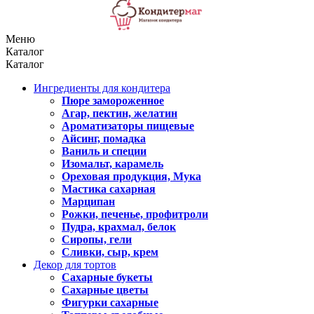
Меню
Каталог
Каталог
Ингредиенты для кондитера
Пюре замороженное
Агар, пектин, желатин
Ароматизаторы пищевые
Айсинг, помадка
Ваниль и специи
Изомальт, карамель
Ореховая продукция, Мука
Мастика сахарная
Марципан
Рожки, печенье, профитроли
Пудра, крахмал, белок
Сиропы, гели
Сливки, сыр, крем
Декор для тортов
Сахарные букеты
Сахарные цветы
Фигурки сахарные