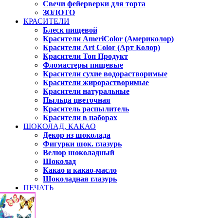
Свечи фейерверки для торта
ЗОЛОТО
КРАСИТЕЛИ
Блеск пищевой
Красители AmeriColor (Америколор)
Красители Art Color (Арт Колор)
Красители Топ Продукт
Фломастеры пищевые
Красители сухие водорастворимые
Красители жирорастворимые
Красители натуральные
Пыльца цветочная
Краситель распылитель
Красители в наборах
ШОКОЛАД, КАКАО
Декор из шоколада
Фигурки шок. глазурь
Велюр шоколадный
Шоколад
Какао и какао-масло
Шоколадная глазурь
ПЕЧАТЬ