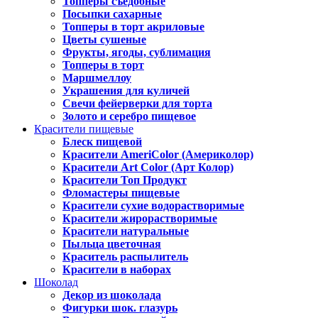
Топперы съедобные
Посыпки сахарные
Топперы в торт акриловые
Цветы сушеные
Фрукты, ягоды, сублимация
Топперы в торт
Маршмеллоу
Украшения для куличей
Свечи фейерверки для торта
Золото и серебро пищевое
Красители пищевые
Блеск пищевой
Красители AmeriColor (Америколор)
Красители Art Color (Арт Колор)
Красители Топ Продукт
Фломастеры пищевые
Красители сухие водорастворимые
Красители жирорастворимые
Красители натуральные
Пыльца цветочная
Краситель распылитель
Красители в наборах
Шоколад
Декор из шоколада
Фигурки шок. глазурь