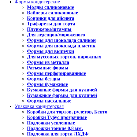
Формы кондитерские
Молды силиконовые
Вайнеры силиконовые
Коврики для айсинга
Трафареты для торта
Плунжеры/штампы
Для леденцов/мороженого
Формы для шоколада силикон
Формы для шоколада пластик
Формы для выпечки
Для муссовых тортов, пирожных
Формы из металла
Разъемные формы
Формы перфорированные
Формы без дна
Формы бумажные
Бумажные формы для куличей
Бумажные формы для куличей
Формы пасхальные
Упаковка кондитерская
Коробки для тортов, рулетов, Бенто
Коробки Тубус прозрачные
Подложки усиленные
Подложки тонкие 0,8 мм.
Подложка для торта ЛХДФ