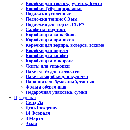
Коробки для тортов, рулетов, Бенто
Коробки Тубус прозрачные
Подложки усиленные
Подложки тонкие 0,8 мм.
Подложка для торта ЛХДФ
Салфетки под торт
Коробки для капкейков
Коробки для пряников
Коробки для зефира, эклеров, эскимо
Коробки для пирога
Коробки для конфет
Коробки для макаронс
Ленты для упаковки
Пакеты п/э для сладостей
Пакеты/коробки для куличей
Наполнитель бумажный, тишью
Фольга оберточная
Подарочная упаковка, сумки
Праздники
Свадьба
День Рождения
14 Февраля
8 Марта
9 мая