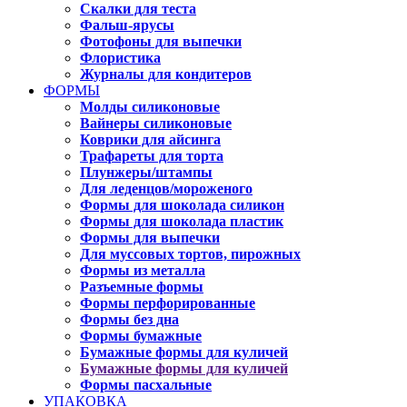
Скалки для теста
Фальш-ярусы
Фотофоны для выпечки
Флористика
Журналы для кондитеров
ФОРМЫ
Молды силиконовые
Вайнеры силиконовые
Коврики для айсинга
Трафареты для торта
Плунжеры/штампы
Для леденцов/мороженого
Формы для шоколада силикон
Формы для шоколада пластик
Формы для выпечки
Для муссовых тортов, пирожных
Формы из металла
Разъемные формы
Формы перфорированные
Формы без дна
Формы бумажные
Бумажные формы для куличей
Бумажные формы для куличей
Формы пасхальные
УПАКОВКА