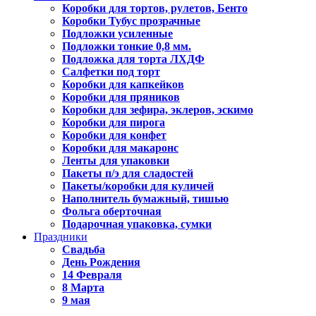
Коробки для тортов, рулетов, Бенто
Коробки Тубус прозрачные
Подложки усиленные
Подложки тонкие 0,8 мм.
Подложка для торта ЛХДФ
Салфетки под торт
Коробки для капкейков
Коробки для пряников
Коробки для зефира, эклеров, эскимо
Коробки для пирога
Коробки для конфет
Коробки для макаронс
Ленты для упаковки
Пакеты п/э для сладостей
Пакеты/коробки для куличей
Наполнитель бумажный, тишью
Фольга оберточная
Подарочная упаковка, сумки
Праздники
Свадьба
День Рождения
14 Февраля
8 Марта
9 мая