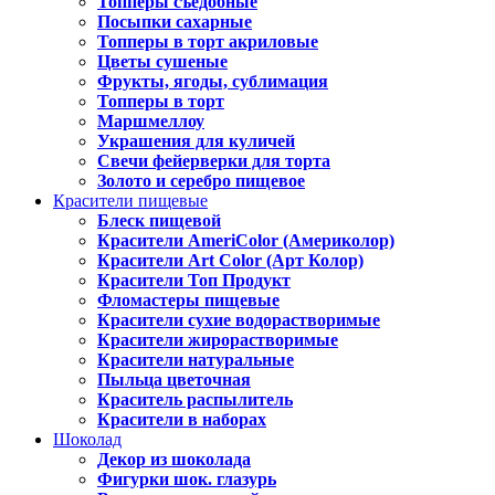
Топперы съедобные
Посыпки сахарные
Топперы в торт акриловые
Цветы сушеные
Фрукты, ягоды, сублимация
Топперы в торт
Маршмеллоу
Украшения для куличей
Свечи фейерверки для торта
Золото и серебро пищевое
Красители пищевые
Блеск пищевой
Красители AmeriColor (Америколор)
Красители Art Color (Арт Колор)
Красители Топ Продукт
Фломастеры пищевые
Красители сухие водорастворимые
Красители жирорастворимые
Красители натуральные
Пыльца цветочная
Краситель распылитель
Красители в наборах
Шоколад
Декор из шоколада
Фигурки шок. глазурь