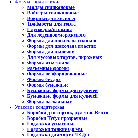
Формы кондитерские
Молды силиконовые
Вайнеры силиконовые
Коврики для айсинга
Трафареты для торта
Плунжеры/штампы
Для леденцов/мороженого
Формы для шоколада силикон
Формы для шоколада пластик
Формы для выпечки
Для муссовых тортов, пирожных
Формы из металла
Разъемные формы
Формы перфорированные
Формы без дна
Формы бумажные
Бумажные формы для куличей
Бумажные формы для куличей
Формы пасхальные
Упаковка кондитерская
Коробки для тортов, рулетов, Бенто
Коробки Тубус прозрачные
Подложки усиленные
Подложки тонкие 0,8 мм.
Подложка для торта ЛХДФ