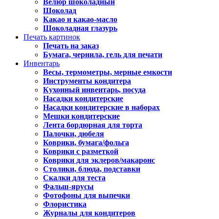
Велюр шоколадный
Шоколад
Какао и какао-масло
Шоколадная глазурь
Печать картинок
Печать на заказ
Бумага, чернила, гель для печати
Инвентарь
Весы, термометры, мерные емкости
Инструменты кондитера
Кухонный инвентарь, посуда
Насадки кондитерские
Насадки кондитерские в наборах
Мешки кондитерские
Лента бордюрная для торта
Палочки, дюбеля
Коврики, бумага/фольга
Коврики с разметкой
Коврики для эклеров/макаронс
Столики, блюда, подставки
Скалки для теста
Фальш-ярусы
Фотофоны для выпечки
Флористика
Журналы для кондитеров