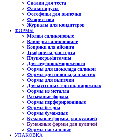
Скалки для теста
Фальш-ярусы
Фотофоны для выпечки
Флористика
Журналы для кондитеров
ФОРМЫ
Молды силиконовые
Вайнеры силиконовые
Коврики для айсинга
Трафареты для торта
Плунжеры/штампы
Для леденцов/мороженого
Формы для шоколада силикон
Формы для шоколада пластик
Формы для выпечки
Для муссовых тортов, пирожных
Формы из металла
Разъемные формы
Формы перфорированные
Формы без дна
Формы бумажные
Бумажные формы для куличей
Бумажные формы для куличей
Формы пасхальные
УПАКОВКА