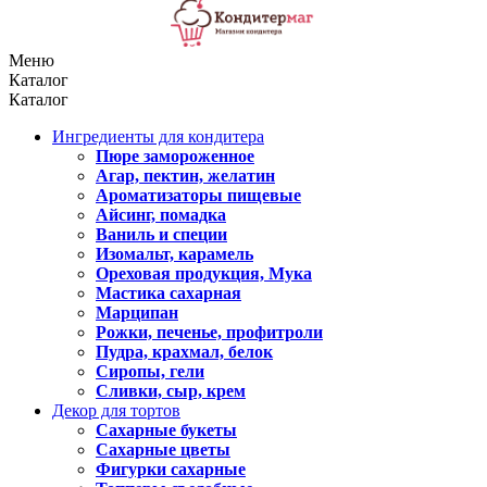
Меню
Каталог
Каталог
Ингредиенты для кондитера
Пюре замороженное
Агар, пектин, желатин
Ароматизаторы пищевые
Айсинг, помадка
Ваниль и специи
Изомальт, карамель
Ореховая продукция, Мука
Мастика сахарная
Марципан
Рожки, печенье, профитроли
Пудра, крахмал, белок
Сиропы, гели
Сливки, сыр, крем
Декор для тортов
Сахарные букеты
Сахарные цветы
Фигурки сахарные