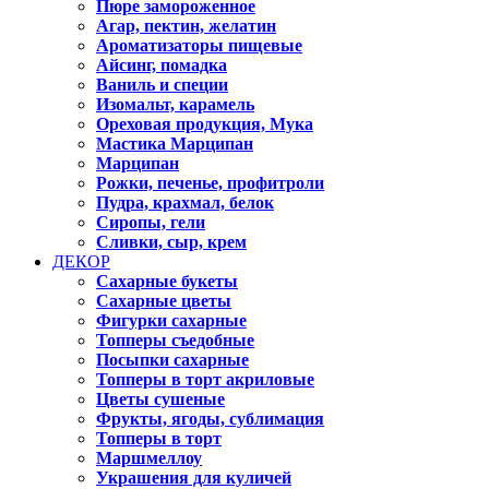
Пюре замороженное
Агар, пектин, желатин
Ароматизаторы пищевые
Айсинг, помадка
Ваниль и специи
Изомальт, карамель
Ореховая продукция, Мука
Мастика Марципан
Марципан
Рожки, печенье, профитроли
Пудра, крахмал, белок
Сиропы, гели
Сливки, сыр, крем
ДЕКОР
Сахарные букеты
Сахарные цветы
Фигурки сахарные
Топперы съедобные
Посыпки сахарные
Топперы в торт акриловые
Цветы сушеные
Фрукты, ягоды, сублимация
Топперы в торт
Маршмеллоу
Украшения для куличей