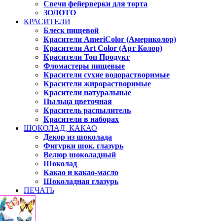
Свечи фейерверки для торта
ЗОЛОТО
КРАСИТЕЛИ
Блеск пищевой
Красители AmeriColor (Америколор)
Красители Art Color (Арт Колор)
Красители Топ Продукт
Фломастеры пищевые
Красители сухие водорастворимые
Красители жирорастворимые
Красители натуральные
Пыльца цветочная
Краситель распылитель
Красители в наборах
ШОКОЛАД, КАКАО
Декор из шоколада
Фигурки шок. глазурь
Велюр шоколадный
Шоколад
Какао и какао-масло
Шоколадная глазурь
ПЕЧАТЬ