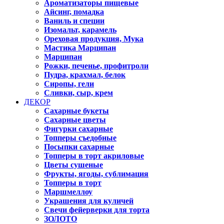
Ароматизаторы пищевые
Айсинг, помадка
Ваниль и специи
Изомальт, карамель
Ореховая продукция, Мука
Мастика Марципан
Марципан
Рожки, печенье, профитроли
Пудра, крахмал, белок
Сиропы, гели
Сливки, сыр, крем
ДЕКОР
Сахарные букеты
Сахарные цветы
Фигурки сахарные
Топперы съедобные
Посыпки сахарные
Топперы в торт акриловые
Цветы сушеные
Фрукты, ягоды, сублимация
Топперы в торт
Маршмеллоу
Украшения для куличей
Свечи фейерверки для торта
ЗОЛОТО