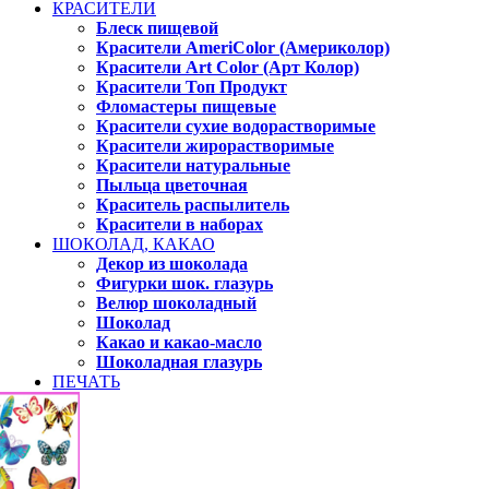
КРАСИТЕЛИ
Блеск пищевой
Красители AmeriColor (Америколор)
Красители Art Color (Арт Колор)
Красители Топ Продукт
Фломастеры пищевые
Красители сухие водорастворимые
Красители жирорастворимые
Красители натуральные
Пыльца цветочная
Краситель распылитель
Красители в наборах
ШОКОЛАД, КАКАО
Декор из шоколада
Фигурки шок. глазурь
Велюр шоколадный
Шоколад
Какао и какао-масло
Шоколадная глазурь
ПЕЧАТЬ