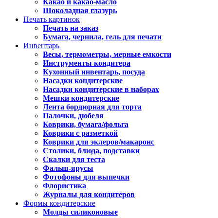
Какао и какао-масло
Шоколадная глазурь
Печать картинок
Печать на заказ
Бумага, чернила, гель для печати
Инвентарь
Весы, термометры, мерные емкости
Инструменты кондитера
Кухонный инвентарь, посуда
Насадки кондитерские
Насадки кондитерские в наборах
Мешки кондитерские
Лента бордюрная для торта
Палочки, дюбеля
Коврики, бумага/фольга
Коврики с разметкой
Коврики для эклеров/макаронс
Столики, блюда, подставки
Скалки для теста
Фальш-ярусы
Фотофоны для выпечки
Флористика
Журналы для кондитеров
Формы кондитерские
Молды силиконовые