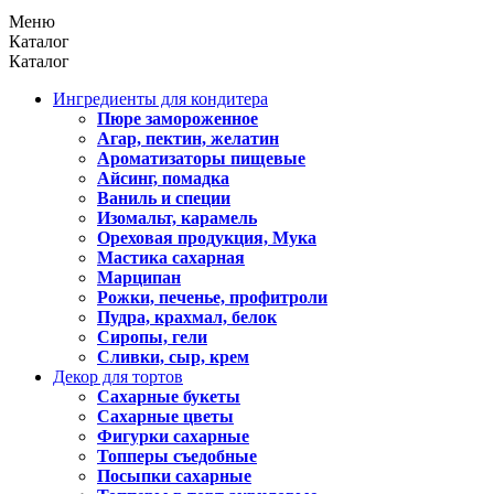
Меню
Каталог
Каталог
Ингредиенты для кондитера
Пюре замороженное
Агар, пектин, желатин
Ароматизаторы пищевые
Айсинг, помадка
Ваниль и специи
Изомальт, карамель
Ореховая продукция, Мука
Мастика сахарная
Марципан
Рожки, печенье, профитроли
Пудра, крахмал, белок
Сиропы, гели
Сливки, сыр, крем
Декор для тортов
Сахарные букеты
Сахарные цветы
Фигурки сахарные
Топперы съедобные
Посыпки сахарные