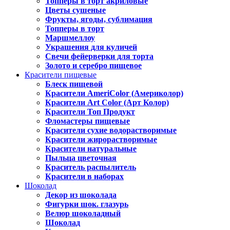
Топперы в торт акриловые
Цветы сушеные
Фрукты, ягоды, сублимация
Топперы в торт
Маршмеллоу
Украшения для куличей
Свечи фейерверки для торта
Золото и серебро пищевое
Красители пищевые
Блеск пищевой
Красители AmeriColor (Америколор)
Красители Art Color (Арт Колор)
Красители Топ Продукт
Фломастеры пищевые
Красители сухие водорастворимые
Красители жирорастворимые
Красители натуральные
Пыльца цветочная
Краситель распылитель
Красители в наборах
Шоколад
Декор из шоколада
Фигурки шок. глазурь
Велюр шоколадный
Шоколад