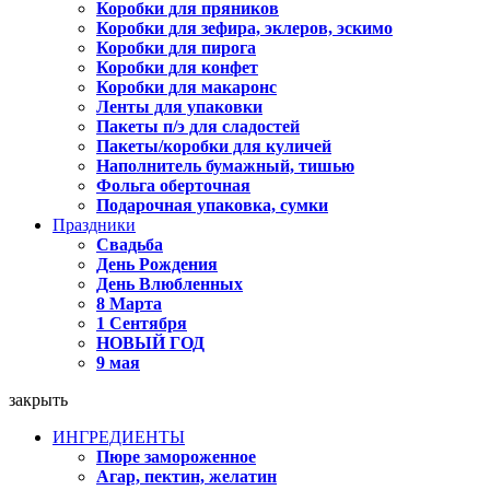
Коробки для пряников
Коробки для зефира, эклеров, эскимо
Коробки для пирога
Коробки для конфет
Коробки для макаронс
Ленты для упаковки
Пакеты п/э для сладостей
Пакеты/коробки для куличей
Наполнитель бумажный, тишью
Фольга оберточная
Подарочная упаковка, сумки
Праздники
Свадьба
День Рождения
День Влюбленных
8 Марта
1 Сентября
НОВЫЙ ГОД
9 мая
закрыть
ИНГРЕДИЕНТЫ
Пюре замороженное
Агар, пектин, желатин