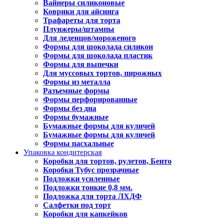
Вайнеры силиконовые
Коврики для айсинга
Трафареты для торта
Плунжеры/штампы
Для леденцов/мороженого
Формы для шоколада силикон
Формы для шоколада пластик
Формы для выпечки
Для муссовых тортов, пирожных
Формы из металла
Разъемные формы
Формы перфорированные
Формы без дна
Формы бумажные
Бумажные формы для куличей
Бумажные формы для куличей
Формы пасхальные
Упаковка кондитерская
Коробки для тортов, рулетов, Бенто
Коробки Тубус прозрачные
Подложки усиленные
Подложки тонкие 0,8 мм.
Подложка для торта ЛХДФ
Салфетки под торт
Коробки для капкейков