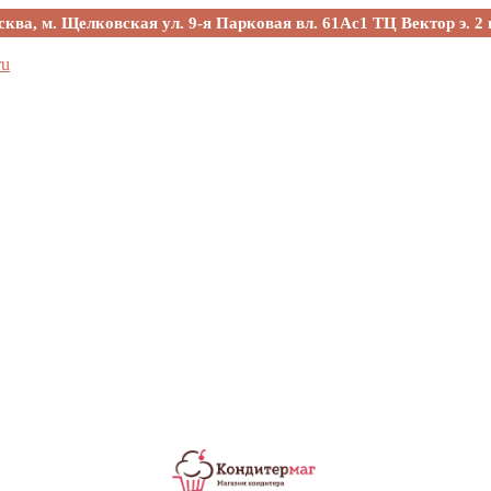
сква, м. Щелковская ул. 9-я Парковая вл. 61Ас1 ТЦ Вектор э. 2 
ru