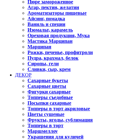
Пюре замороженное
Агар, пектин, желатин
Ароматизаторы пищевые
Айсинг, помадка
Ваниль и специи
Изомальт, карамель
Ореховая продукция, Мука
Мастика Марципан
Марципан
Рожки, печенье, профитроли
Пудра, крахмал, белок
Сиропы, гели
Сливки, сыр, крем
ДЕКОР
Сахарные букеты
Сахарные цветы
Фигурки сахарные
Топперы съедобные
Посыпки сахарные
Топперы в торт акриловые
Цветы сушеные
Фрукты, ягоды, сублимация
Топперы в торт
Маршмеллоу
Украшения для куличей