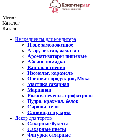
Меню
Каталог
Каталог
Ингредиенты для кондитера
Пюре замороженное
Агар, пектин, желатин
Ароматизаторы пищевые
Айсинг, помадка
Ваниль и специи
Изомальт, карамель
Ореховая продукция, Мука
Мастика сахарная
Марципан
Рожки, печенье, профитроли
Пудра, крахмал, белок
Сиропы, гели
Сливки, сыр, крем
Декор для тортов
Сахарные букеты
Сахарные цветы
Фигурки сахарные