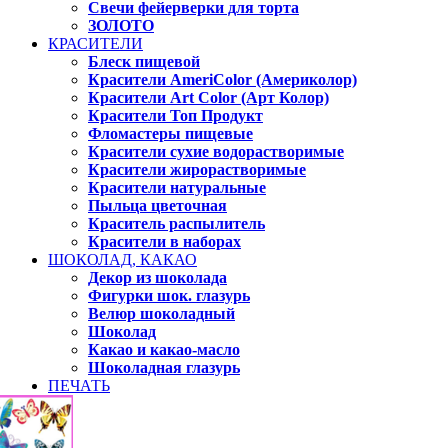
Свечи фейерверки для торта
ЗОЛОТО
КРАСИТЕЛИ
Блеск пищевой
Красители AmeriColor (Америколор)
Красители Art Color (Арт Колор)
Красители Топ Продукт
Фломастеры пищевые
Красители сухие водорастворимые
Красители жирорастворимые
Красители натуральные
Пыльца цветочная
Краситель распылитель
Красители в наборах
ШОКОЛАД, КАКАО
Декор из шоколада
Фигурки шок. глазурь
Велюр шоколадный
Шоколад
Какао и какао-масло
Шоколадная глазурь
ПЕЧАТЬ