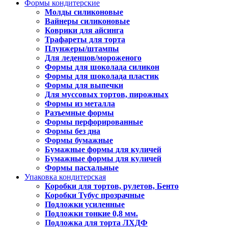
Формы кондитерские
Молды силиконовые
Вайнеры силиконовые
Коврики для айсинга
Трафареты для торта
Плунжеры/штампы
Для леденцов/мороженого
Формы для шоколада силикон
Формы для шоколада пластик
Формы для выпечки
Для муссовых тортов, пирожных
Формы из металла
Разъемные формы
Формы перфорированные
Формы без дна
Формы бумажные
Бумажные формы для куличей
Бумажные формы для куличей
Формы пасхальные
Упаковка кондитерская
Коробки для тортов, рулетов, Бенто
Коробки Тубус прозрачные
Подложки усиленные
Подложки тонкие 0,8 мм.
Подложка для торта ЛХДФ