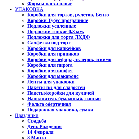
Формы пасхальные
УПАКОВКА
Коробки для тортов, рулетов, Бенто
Коробки Тубус прозрачные
Подложки усиленные
Подложки тонкие 0,8 мм.
Подложка для торта ЛХДФ
Салфетки под торт
Коробки для капкейков
Коробки для пряников
Коробки для зефира, эклеров, эскимо
Коробки для пирога
Коробки для конфет
Коробки для макаронс
Ленты для упаковки
Пакеты п/э для сладостей
Пакеты/коробки для куличей
Наполнитель бумажный, тишью
Фольга оберточная
Подарочная упаковка, сумки
Праздники
Свадьба
День Рождения
14 Февраля
8 Марта