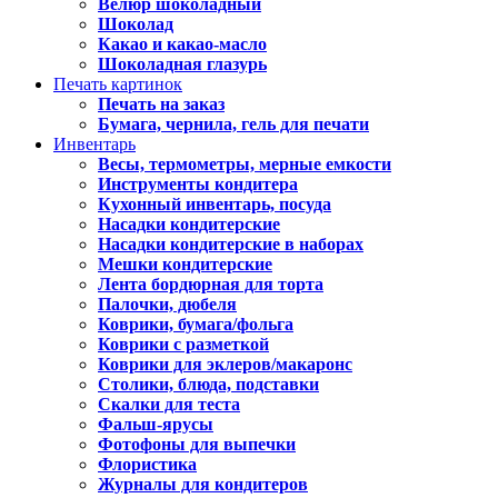
Велюр шоколадный
Шоколад
Какао и какао-масло
Шоколадная глазурь
Печать картинок
Печать на заказ
Бумага, чернила, гель для печати
Инвентарь
Весы, термометры, мерные емкости
Инструменты кондитера
Кухонный инвентарь, посуда
Насадки кондитерские
Насадки кондитерские в наборах
Мешки кондитерские
Лента бордюрная для торта
Палочки, дюбеля
Коврики, бумага/фольга
Коврики с разметкой
Коврики для эклеров/макаронс
Столики, блюда, подставки
Скалки для теста
Фальш-ярусы
Фотофоны для выпечки
Флористика
Журналы для кондитеров