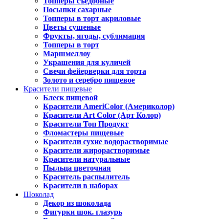
Топперы съедобные
Посыпки сахарные
Топперы в торт акриловые
Цветы сушеные
Фрукты, ягоды, сублимация
Топперы в торт
Маршмеллоу
Украшения для куличей
Свечи фейерверки для торта
Золото и серебро пищевое
Красители пищевые
Блеск пищевой
Красители AmeriColor (Америколор)
Красители Art Color (Арт Колор)
Красители Топ Продукт
Фломастеры пищевые
Красители сухие водорастворимые
Красители жирорастворимые
Красители натуральные
Пыльца цветочная
Краситель распылитель
Красители в наборах
Шоколад
Декор из шоколада
Фигурки шок. глазурь