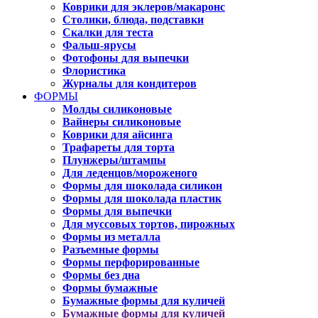
Коврики для эклеров/макаронс
Столики, блюда, подставки
Скалки для теста
Фальш-ярусы
Фотофоны для выпечки
Флористика
Журналы для кондитеров
ФОРМЫ
Молды силиконовые
Вайнеры силиконовые
Коврики для айсинга
Трафареты для торта
Плунжеры/штампы
Для леденцов/мороженого
Формы для шоколада силикон
Формы для шоколада пластик
Формы для выпечки
Для муссовых тортов, пирожных
Формы из металла
Разъемные формы
Формы перфорированные
Формы без дна
Формы бумажные
Бумажные формы для куличей
Бумажные формы для куличей