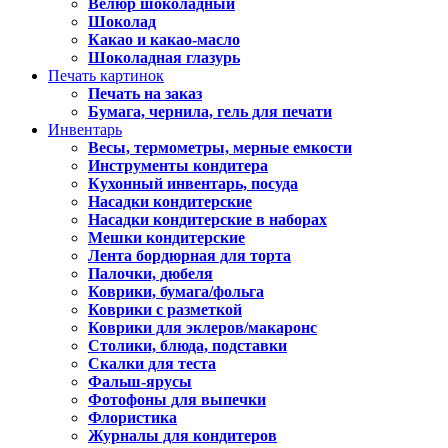
Велюр шоколадный
Шоколад
Какао и какао-масло
Шоколадная глазурь
Печать картинок
Печать на заказ
Бумага, чернила, гель для печати
Инвентарь
Весы, термометры, мерные емкости
Инструменты кондитера
Кухонный инвентарь, посуда
Насадки кондитерские
Насадки кондитерские в наборах
Мешки кондитерские
Лента бордюрная для торта
Палочки, дюбеля
Коврики, бумага/фольга
Коврики с разметкой
Коврики для эклеров/макаронс
Столики, блюда, подставки
Скалки для теста
Фальш-ярусы
Фотофоны для выпечки
Флористика
Журналы для кондитеров