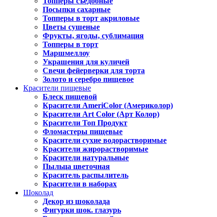
Топперы съедобные
Посыпки сахарные
Топперы в торт акриловые
Цветы сушеные
Фрукты, ягоды, сублимация
Топперы в торт
Маршмеллоу
Украшения для куличей
Свечи фейерверки для торта
Золото и серебро пищевое
Красители пищевые
Блеск пищевой
Красители AmeriColor (Америколор)
Красители Art Color (Арт Колор)
Красители Топ Продукт
Фломастеры пищевые
Красители сухие водорастворимые
Красители жирорастворимые
Красители натуральные
Пыльца цветочная
Краситель распылитель
Красители в наборах
Шоколад
Декор из шоколада
Фигурки шок. глазурь