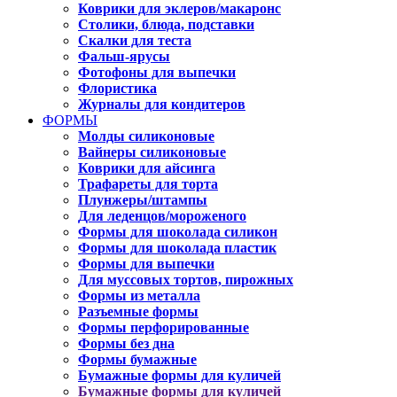
Коврики для эклеров/макаронс
Столики, блюда, подставки
Скалки для теста
Фальш-ярусы
Фотофоны для выпечки
Флористика
Журналы для кондитеров
ФОРМЫ
Молды силиконовые
Вайнеры силиконовые
Коврики для айсинга
Трафареты для торта
Плунжеры/штампы
Для леденцов/мороженого
Формы для шоколада силикон
Формы для шоколада пластик
Формы для выпечки
Для муссовых тортов, пирожных
Формы из металла
Разъемные формы
Формы перфорированные
Формы без дна
Формы бумажные
Бумажные формы для куличей
Бумажные формы для куличей