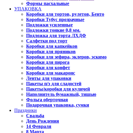
Формы пасхальные
УПАКОВКА
Коробки для тортов, рулетов, Бенто
Коробки Тубус прозрачные
Подложки усиленные
Подложки тонкие 0,8 мм.
Подложка для торта ЛХДФ
Салфетки под торт
Коробки для капкейков
Коробки для пряников
Коробки для зефира, эклеров, эскимо
Коробки для пирога
Коробки для конфет
Коробки для макаронс
Ленты для упаковки
Пакеты п/э для сладостей
Пакеты/коробки для куличей
Наполнитель бумажный, тишью
Фольга оберточная
Подарочная упаковка, сумки
Праздники
Свадьба
День Рождения
14 Февраля
8 Марта