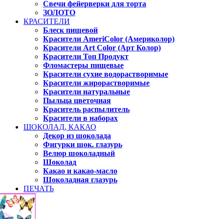
Свечи фейерверки для торта
ЗОЛОТО
КРАСИТЕЛИ
Блеск пищевой
Красители AmeriColor (Америколор)
Красители Art Color (Арт Колор)
Красители Топ Продукт
Фломастеры пищевые
Красители сухие водорастворимые
Красители жирорастворимые
Красители натуральные
Пыльца цветочная
Краситель распылитель
Красители в наборах
ШОКОЛАД, КАКАО
Декор из шоколада
Фигурки шок. глазурь
Велюр шоколадный
Шоколад
Какао и какао-масло
Шоколадная глазурь
ПЕЧАТЬ