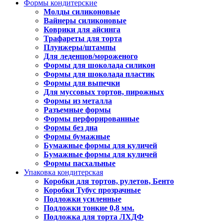
Формы кондитерские
Молды силиконовые
Вайнеры силиконовые
Коврики для айсинга
Трафареты для торта
Плунжеры/штампы
Для леденцов/мороженого
Формы для шоколада силикон
Формы для шоколада пластик
Формы для выпечки
Для муссовых тортов, пирожных
Формы из металла
Разъемные формы
Формы перфорированные
Формы без дна
Формы бумажные
Бумажные формы для куличей
Бумажные формы для куличей
Формы пасхальные
Упаковка кондитерская
Коробки для тортов, рулетов, Бенто
Коробки Тубус прозрачные
Подложки усиленные
Подложки тонкие 0,8 мм.
Подложка для торта ЛХДФ