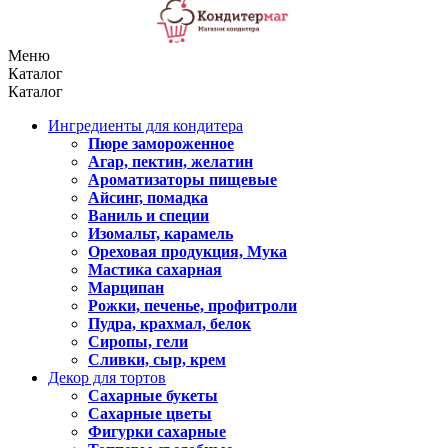
Меню
Каталог
Каталог
Ингредиенты для кондитера
Пюре замороженное
Агар, пектин, желатин
Ароматизаторы пищевые
Айсинг, помадка
Ваниль и специи
Изомальт, карамель
Ореховая продукция, Мука
Мастика сахарная
Марципан
Рожки, печенье, профитроли
Пудра, крахмал, белок
Сиропы, гели
Сливки, сыр, крем
Декор для тортов
Сахарные букеты
Сахарные цветы
Фигурки сахарные