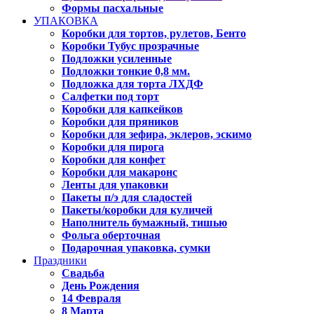
Формы пасхальные
УПАКОВКА
Коробки для тортов, рулетов, Бенто
Коробки Тубус прозрачные
Подложки усиленные
Подложки тонкие 0,8 мм.
Подложка для торта ЛХДФ
Салфетки под торт
Коробки для капкейков
Коробки для пряников
Коробки для зефира, эклеров, эскимо
Коробки для пирога
Коробки для конфет
Коробки для макаронс
Ленты для упаковки
Пакеты п/э для сладостей
Пакеты/коробки для куличей
Наполнитель бумажный, тишью
Фольга оберточная
Подарочная упаковка, сумки
Праздники
Свадьба
День Рождения
14 Февраля
8 Марта