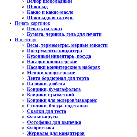
Велюр шоколадный
Шоколад
Какао и какао-масло
Шоколадная глазурь
Печать картинок
Печать на заказ
Бумага, чернила, гель для печати
Инвентарь
Весы, термометры, мерные емкости
Инструменты кондитера
Кухонный инвентарь, посуда
Насадки кондитерские
Насадки кондитерские в наборах
Мешки кондитерские
Лента бордюрная для торта
Палочки, дюбеля
Коврики, бумага/фольга
Коврики с разметкой
Коврики для эклеров/макаронс
Столики, блюда, подставки
Скалки для теста
Фальш-ярусы
Фотофоны для выпечки
Флористика
Журналы для кондитеров