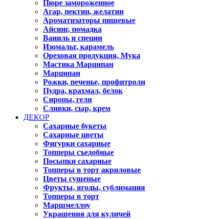
Пюре замороженное
Агар, пектин, желатин
Ароматизаторы пищевые
Айсинг, помадка
Ваниль и специи
Изомальт, карамель
Ореховая продукция, Мука
Мастика Марципан
Марципан
Рожки, печенье, профитроли
Пудра, крахмал, белок
Сиропы, гели
Сливки, сыр, крем
ДЕКОР
Сахарные букеты
Сахарные цветы
Фигурки сахарные
Топперы съедобные
Посыпки сахарные
Топперы в торт акриловые
Цветы сушеные
Фрукты, ягоды, сублимация
Топперы в торт
Маршмеллоу
Украшения для куличей