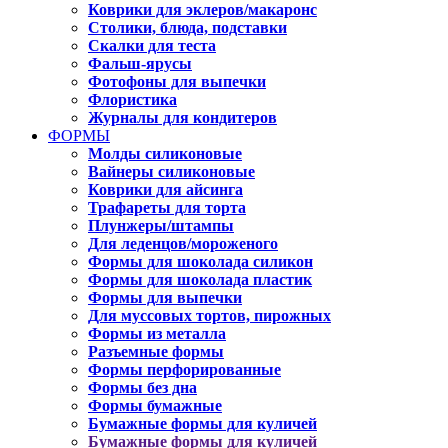
Коврики для эклеров/макаронс
Столики, блюда, подставки
Скалки для теста
Фальш-ярусы
Фотофоны для выпечки
Флористика
Журналы для кондитеров
ФОРМЫ
Молды силиконовые
Вайнеры силиконовые
Коврики для айсинга
Трафареты для торта
Плунжеры/штампы
Для леденцов/мороженого
Формы для шоколада силикон
Формы для шоколада пластик
Формы для выпечки
Для муссовых тортов, пирожных
Формы из металла
Разъемные формы
Формы перфорированные
Формы без дна
Формы бумажные
Бумажные формы для куличей
Бумажные формы для куличей