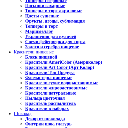
Топперы съедобные
Посыпки сахарные
Топперы в торт акриловые
Цветы сушеные
Фрукты, ягоды, сублимация
Топперы в торт
Маршмеллоу
Украшения для куличей
Свечи фейерверки для торта
Золото и серебро пищевое
Красители пищевые
Блеск пищевой
Красители AmeriColor (Америколор)
Красители Art Color (Арт Колор)
Красители Топ Продукт
Фломастеры пищевые
Красители сухие водорастворимые
Красители жирорастворимые
Красители натуральные
Пыльца цветочная
Краситель распылитель
Красители в наборах
Шоколад
Декор из шоколада
Фигурки шок. глазурь