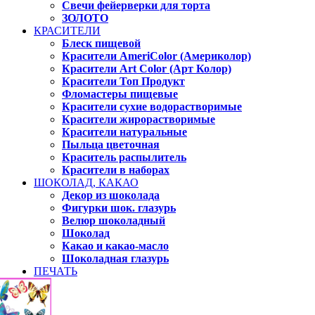
Свечи фейерверки для торта
ЗОЛОТО
КРАСИТЕЛИ
Блеск пищевой
Красители AmeriColor (Америколор)
Красители Art Color (Арт Колор)
Красители Топ Продукт
Фломастеры пищевые
Красители сухие водорастворимые
Красители жирорастворимые
Красители натуральные
Пыльца цветочная
Краситель распылитель
Красители в наборах
ШОКОЛАД, КАКАО
Декор из шоколада
Фигурки шок. глазурь
Велюр шоколадный
Шоколад
Какао и какао-масло
Шоколадная глазурь
ПЕЧАТЬ