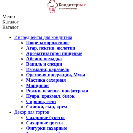
Меню
Каталог
Каталог
Ингредиенты для кондитера
Пюре замороженное
Агар, пектин, желатин
Ароматизаторы пищевые
Айсинг, помадка
Ваниль и специи
Изомальт, карамель
Ореховая продукция, Мука
Мастика сахарная
Марципан
Рожки, печенье, профитроли
Пудра, крахмал, белок
Сиропы, гели
Сливки, сыр, крем
Декор для тортов
Сахарные букеты
Сахарные цветы
Фигурки сахарные