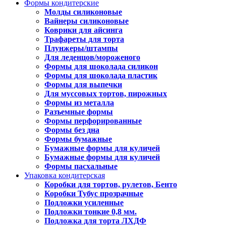
Формы кондитерские
Молды силиконовые
Вайнеры силиконовые
Коврики для айсинга
Трафареты для торта
Плунжеры/штампы
Для леденцов/мороженого
Формы для шоколада силикон
Формы для шоколада пластик
Формы для выпечки
Для муссовых тортов, пирожных
Формы из металла
Разъемные формы
Формы перфорированные
Формы без дна
Формы бумажные
Бумажные формы для куличей
Бумажные формы для куличей
Формы пасхальные
Упаковка кондитерская
Коробки для тортов, рулетов, Бенто
Коробки Тубус прозрачные
Подложки усиленные
Подложки тонкие 0,8 мм.
Подложка для торта ЛХДФ