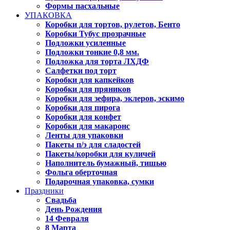
Формы пасхальные
УПАКОВКА
Коробки для тортов, рулетов, Бенто
Коробки Тубус прозрачные
Подложки усиленные
Подложки тонкие 0,8 мм.
Подложка для торта ЛХДФ
Салфетки под торт
Коробки для капкейков
Коробки для пряников
Коробки для зефира, эклеров, эскимо
Коробки для пирога
Коробки для конфет
Коробки для макаронс
Ленты для упаковки
Пакеты п/э для сладостей
Пакеты/коробки для куличей
Наполнитель бумажный, тишью
Фольга оберточная
Подарочная упаковка, сумки
Праздники
Свадьба
День Рождения
14 Февраля
8 Марта