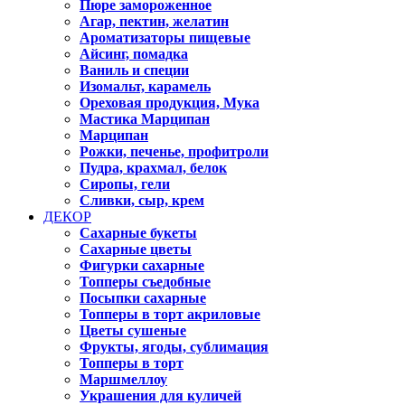
Пюре замороженное
Агар, пектин, желатин
Ароматизаторы пищевые
Айсинг, помадка
Ваниль и специи
Изомальт, карамель
Ореховая продукция, Мука
Мастика Марципан
Марципан
Рожки, печенье, профитроли
Пудра, крахмал, белок
Сиропы, гели
Сливки, сыр, крем
ДЕКОР
Сахарные букеты
Сахарные цветы
Фигурки сахарные
Топперы съедобные
Посыпки сахарные
Топперы в торт акриловые
Цветы сушеные
Фрукты, ягоды, сублимация
Топперы в торт
Маршмеллоу
Украшения для куличей