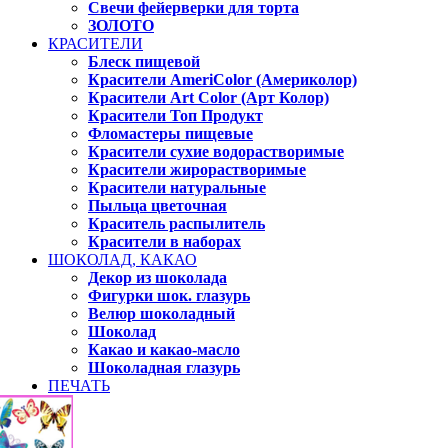
Свечи фейерверки для торта
ЗОЛОТО
КРАСИТЕЛИ
Блеск пищевой
Красители AmeriColor (Америколор)
Красители Art Color (Арт Колор)
Красители Топ Продукт
Фломастеры пищевые
Красители сухие водорастворимые
Красители жирорастворимые
Красители натуральные
Пыльца цветочная
Краситель распылитель
Красители в наборах
ШОКОЛАД, КАКАО
Декор из шоколада
Фигурки шок. глазурь
Велюр шоколадный
Шоколад
Какао и какао-масло
Шоколадная глазурь
ПЕЧАТЬ