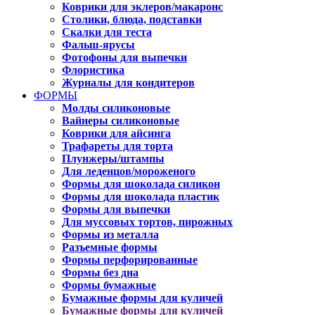
Коврики для эклеров/макаронс
Столики, блюда, подставки
Скалки для теста
Фальш-ярусы
Фотофоны для выпечки
Флористика
Журналы для кондитеров
ФОРМЫ
Молды силиконовые
Вайнеры силиконовые
Коврики для айсинга
Трафареты для торта
Плунжеры/штампы
Для леденцов/мороженого
Формы для шоколада силикон
Формы для шоколада пластик
Формы для выпечки
Для муссовых тортов, пирожных
Формы из металла
Разъемные формы
Формы перфорированные
Формы без дна
Формы бумажные
Бумажные формы для куличей
Бумажные формы для куличей