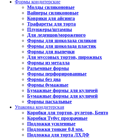
Формы кондитерские
Молды силиконовые
Вайнеры силиконовые
Коврики для айсинга
Трафареты для торта
Плунжеры/штампы
Для леденцов/мороженого
Формы для шоколада силикон
Формы для шоколада пластик
Формы для выпечки
Для муссовых тортов, пирожных
Формы из металла
Разъемные формы
Формы перфорированные
Формы без дна
Формы бумажные
Бумажные формы для куличей
Бумажные формы для куличей
Формы пасхальные
Упаковка кондитерская
Коробки для тортов, рулетов, Бенто
Коробки Тубус прозрачные
Подложки усиленные
Подложки тонкие 0,8 мм.
Подложка для торта ЛХДФ