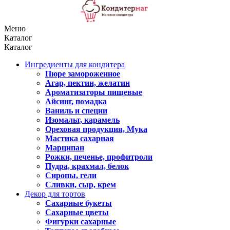
Меню
Каталог
Каталог
Ингредиенты для кондитера
Пюре замороженное
Агар, пектин, желатин
Ароматизаторы пищевые
Айсинг, помадка
Ваниль и специи
Изомальт, карамель
Ореховая продукция, Мука
Мастика сахарная
Марципан
Рожки, печенье, профитроли
Пудра, крахмал, белок
Сиропы, гели
Сливки, сыр, крем
Декор для тортов
Сахарные букеты
Сахарные цветы
Фигурки сахарные