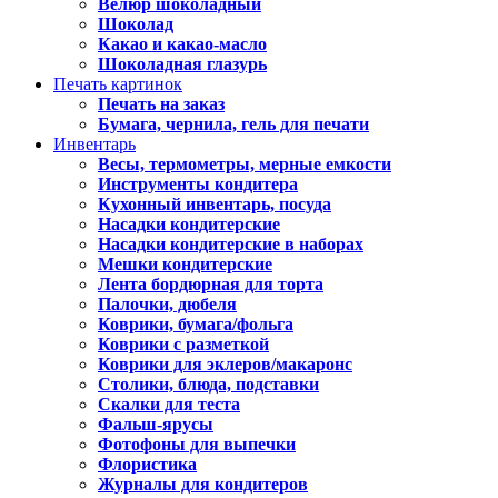
Велюр шоколадный
Шоколад
Какао и какао-масло
Шоколадная глазурь
Печать картинок
Печать на заказ
Бумага, чернила, гель для печати
Инвентарь
Весы, термометры, мерные емкости
Инструменты кондитера
Кухонный инвентарь, посуда
Насадки кондитерские
Насадки кондитерские в наборах
Мешки кондитерские
Лента бордюрная для торта
Палочки, дюбеля
Коврики, бумага/фольга
Коврики с разметкой
Коврики для эклеров/макаронс
Столики, блюда, подставки
Скалки для теста
Фальш-ярусы
Фотофоны для выпечки
Флористика
Журналы для кондитеров