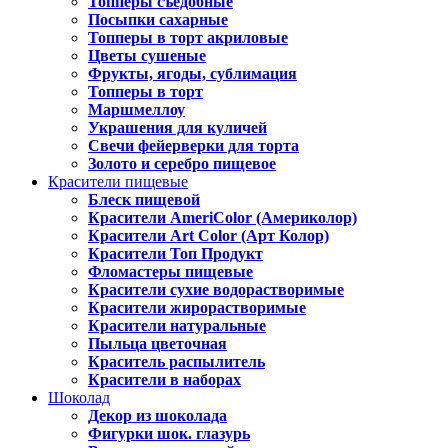
Топперы съедобные
Посыпки сахарные
Топперы в торт акриловые
Цветы сушеные
Фрукты, ягоды, сублимация
Топперы в торт
Маршмеллоу
Украшения для куличей
Свечи фейерверки для торта
Золото и серебро пищевое
Красители пищевые
Блеск пищевой
Красители AmeriColor (Америколор)
Красители Art Color (Арт Колор)
Красители Топ Продукт
Фломастеры пищевые
Красители сухие водорастворимые
Красители жирорастворимые
Красители натуральные
Пыльца цветочная
Краситель распылитель
Красители в наборах
Шоколад
Декор из шоколада
Фигурки шок. глазурь