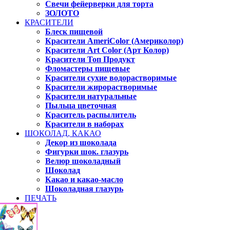
Свечи фейерверки для торта
ЗОЛОТО
КРАСИТЕЛИ
Блеск пищевой
Красители AmeriColor (Америколор)
Красители Art Color (Арт Колор)
Красители Топ Продукт
Фломастеры пищевые
Красители сухие водорастворимые
Красители жирорастворимые
Красители натуральные
Пыльца цветочная
Краситель распылитель
Красители в наборах
ШОКОЛАД, КАКАО
Декор из шоколада
Фигурки шок. глазурь
Велюр шоколадный
Шоколад
Какао и какао-масло
Шоколадная глазурь
ПЕЧАТЬ