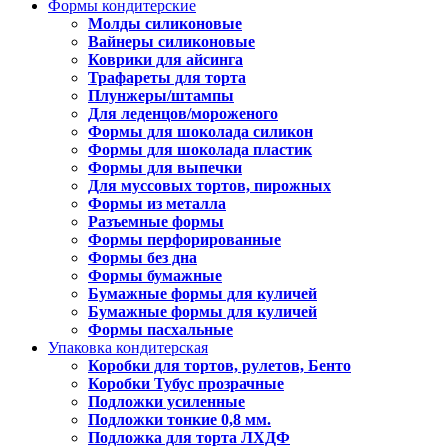
Формы кондитерские
Молды силиконовые
Вайнеры силиконовые
Коврики для айсинга
Трафареты для торта
Плунжеры/штампы
Для леденцов/мороженого
Формы для шоколада силикон
Формы для шоколада пластик
Формы для выпечки
Для муссовых тортов, пирожных
Формы из металла
Разъемные формы
Формы перфорированные
Формы без дна
Формы бумажные
Бумажные формы для куличей
Бумажные формы для куличей
Формы пасхальные
Упаковка кондитерская
Коробки для тортов, рулетов, Бенто
Коробки Тубус прозрачные
Подложки усиленные
Подложки тонкие 0,8 мм.
Подложка для торта ЛХДФ