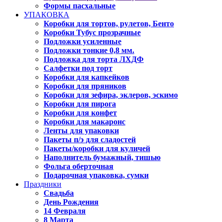
Формы пасхальные
УПАКОВКА
Коробки для тортов, рулетов, Бенто
Коробки Тубус прозрачные
Подложки усиленные
Подложки тонкие 0,8 мм.
Подложка для торта ЛХДФ
Салфетки под торт
Коробки для капкейков
Коробки для пряников
Коробки для зефира, эклеров, эскимо
Коробки для пирога
Коробки для конфет
Коробки для макаронс
Ленты для упаковки
Пакеты п/э для сладостей
Пакеты/коробки для куличей
Наполнитель бумажный, тишью
Фольга оберточная
Подарочная упаковка, сумки
Праздники
Свадьба
День Рождения
14 Февраля
8 Марта