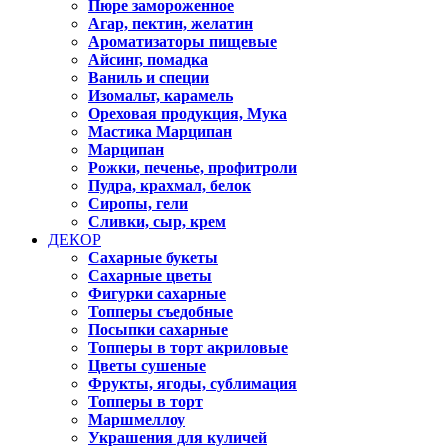
Пюре замороженное
Агар, пектин, желатин
Ароматизаторы пищевые
Айсинг, помадка
Ваниль и специи
Изомальт, карамель
Ореховая продукция, Мука
Мастика Марципан
Марципан
Рожки, печенье, профитроли
Пудра, крахмал, белок
Сиропы, гели
Сливки, сыр, крем
ДЕКОР
Сахарные букеты
Сахарные цветы
Фигурки сахарные
Топперы съедобные
Посыпки сахарные
Топперы в торт акриловые
Цветы сушеные
Фрукты, ягоды, сублимация
Топперы в торт
Маршмеллоу
Украшения для куличей