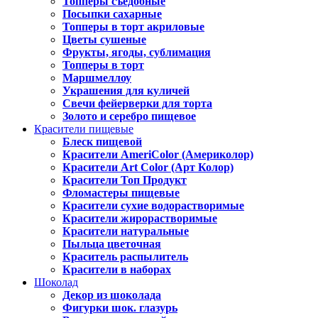
Топперы съедобные
Посыпки сахарные
Топперы в торт акриловые
Цветы сушеные
Фрукты, ягоды, сублимация
Топперы в торт
Маршмеллоу
Украшения для куличей
Свечи фейерверки для торта
Золото и серебро пищевое
Красители пищевые
Блеск пищевой
Красители AmeriColor (Америколор)
Красители Art Color (Арт Колор)
Красители Топ Продукт
Фломастеры пищевые
Красители сухие водорастворимые
Красители жирорастворимые
Красители натуральные
Пыльца цветочная
Краситель распылитель
Красители в наборах
Шоколад
Декор из шоколада
Фигурки шок. глазурь