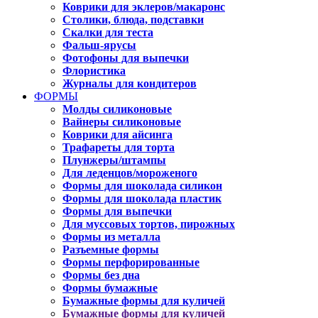
Коврики для эклеров/макаронс
Столики, блюда, подставки
Скалки для теста
Фальш-ярусы
Фотофоны для выпечки
Флористика
Журналы для кондитеров
ФОРМЫ
Молды силиконовые
Вайнеры силиконовые
Коврики для айсинга
Трафареты для торта
Плунжеры/штампы
Для леденцов/мороженого
Формы для шоколада силикон
Формы для шоколада пластик
Формы для выпечки
Для муссовых тортов, пирожных
Формы из металла
Разъемные формы
Формы перфорированные
Формы без дна
Формы бумажные
Бумажные формы для куличей
Бумажные формы для куличей