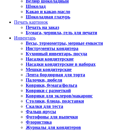
Велюр шоколадный
Шоколад
Какао и какао-масло
Шоколадная глазурь
Печать картинок
Печать на заказ
Бумага, чернила, гель для печати
Инвентарь
Весы, термометры, мерные емкости
Инструменты кондитера
Кухонный инвентарь, посуда
Насадки кондитерские
Насадки кондитерские в наборах
Мешки кондитерские
Лента бордюрная для торта
Палочки, дюбеля
Коврики, бумага/фольга
Коврики с разметкой
Коврики для эклеров/макаронс
Столики, блюда, подставки
Скалки для теста
Фальш-ярусы
Фотофоны для выпечки
Флористика
Журналы для кондитеров