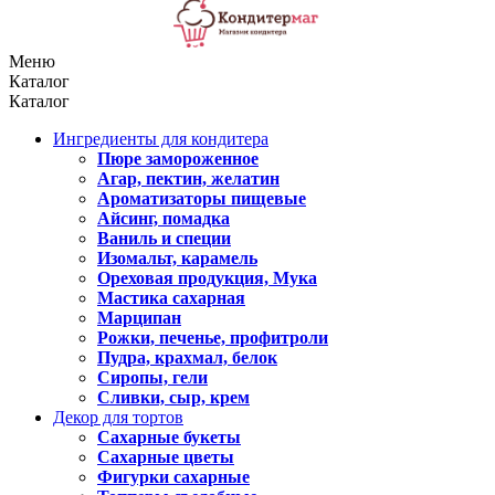
Меню
Каталог
Каталог
Ингредиенты для кондитера
Пюре замороженное
Агар, пектин, желатин
Ароматизаторы пищевые
Айсинг, помадка
Ваниль и специи
Изомальт, карамель
Ореховая продукция, Мука
Мастика сахарная
Марципан
Рожки, печенье, профитроли
Пудра, крахмал, белок
Сиропы, гели
Сливки, сыр, крем
Декор для тортов
Сахарные букеты
Сахарные цветы
Фигурки сахарные