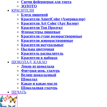
Свечи фейерверки для торта
ЗОЛОТО
КРАСИТЕЛИ
Блеск пищевой
Красители AmeriColor (Америколор)
Красители Art Color (Арт Колор)
Красители Топ Продукт
Фломастеры пищевые
Красители сухие водорастворимые
Красители жирорастворимые
Красители натуральные
Пыльца цветочная
Краситель распылитель
Красители в наборах
ШОКОЛАД, КАКАО
Декор из шоколада
Фигурки шок. глазурь
Велюр шоколадный
Шоколад
Какао и какао-масло
Шоколадная глазурь
ПЕЧАТЬ