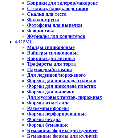
Коврики для эклеров/макаронс
Столики, блюда, подставки
Скалки для теста
Фальш-ярусы
Фотофоны для выпечки
Флористика
Журналы для кондитеров
ФОРМЫ
Молды силиконовые
Вайнеры силиконовые
Коврики для айсинга
Трафареты для торта
Плунжеры/штампы
Для леденцов/мороженого
Формы для шоколада силикон
Формы для шоколада пластик
Формы для выпечки
Для муссовых тортов, пирожных
Формы из металла
Разъемные формы
Формы перфорированные
Формы без дна
Формы бумажные
Бумажные формы для куличей
Бумажные формы для куличей