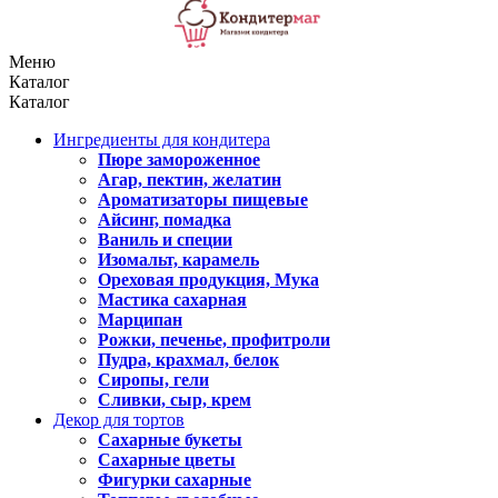
Меню
Каталог
Каталог
Ингредиенты для кондитера
Пюре замороженное
Агар, пектин, желатин
Ароматизаторы пищевые
Айсинг, помадка
Ваниль и специи
Изомальт, карамель
Ореховая продукция, Мука
Мастика сахарная
Марципан
Рожки, печенье, профитроли
Пудра, крахмал, белок
Сиропы, гели
Сливки, сыр, крем
Декор для тортов
Сахарные букеты
Сахарные цветы
Фигурки сахарные