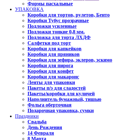
Формы пасхальные
УПАКОВКА
Коробки для тортов, рулетов, Бенто
Коробки Тубус прозрачные
Подложки усиленные
Подложки тонкие 0,8 мм.
Подложка для торта ЛХДФ
Салфетки под торт
Коробки для капкейков
Коробки для пряников
Коробки для зефира, эклеров, эскимо
Коробки для пирога
Коробки для конфет
Коробки для макаронс
Ленты для упаковки
Пакеты п/э для сладостей
Пакеты/коробки для куличей
Наполнитель бумажный, тишью
Фольга оберточная
Подарочная упаковка, сумки
Праздники
Свадьба
День Рождения
14 Февраля
8 Марта