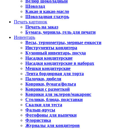
Велюр шоколадный
Шоколад
Какао и какао-масло
Шоколадная глазурь
Печать картинок
Печать на заказ
Бумага, чернила, гель для печати
Инвентарь
Весы, термометры, мерные емкости
Инструменты кондитера
Кухонный инвентарь, посуда
Насадки кондитерские
Насадки кондитерские в наборах
Мешки кондитерские
Лента бордюрная для торта
Палочки, дюбеля
Коврики, бумага/фольга
Коврики с разметкой
Коврики для эклеров/макаронс
Столики, блюда, подставки
Скалки для теста
Фальш-ярусы
Фотофоны для выпечки
Флористика
Журналы для кондитеров