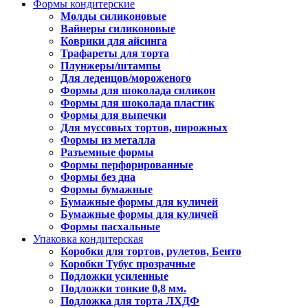
Формы кондитерские
Молды силиконовые
Вайнеры силиконовые
Коврики для айсинга
Трафареты для торта
Плунжеры/штампы
Для леденцов/мороженого
Формы для шоколада силикон
Формы для шоколада пластик
Формы для выпечки
Для муссовых тортов, пирожных
Формы из металла
Разъемные формы
Формы перфорированные
Формы без дна
Формы бумажные
Бумажные формы для куличей
Бумажные формы для куличей
Формы пасхальные
Упаковка кондитерская
Коробки для тортов, рулетов, Бенто
Коробки Тубус прозрачные
Подложки усиленные
Подложки тонкие 0,8 мм.
Подложка для торта ЛХДФ