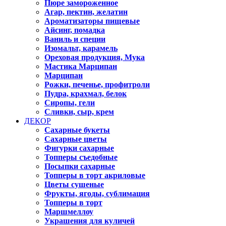
Пюре замороженное
Агар, пектин, желатин
Ароматизаторы пищевые
Айсинг, помадка
Ваниль и специи
Изомальт, карамель
Ореховая продукция, Мука
Мастика Марципан
Марципан
Рожки, печенье, профитроли
Пудра, крахмал, белок
Сиропы, гели
Сливки, сыр, крем
ДЕКОР
Сахарные букеты
Сахарные цветы
Фигурки сахарные
Топперы съедобные
Посыпки сахарные
Топперы в торт акриловые
Цветы сушеные
Фрукты, ягоды, сублимация
Топперы в торт
Маршмеллоу
Украшения для куличей