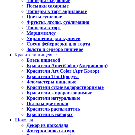
Топперы съедобные
Посыпки сахарные
Топперы в торт акриловые
Цветы сушеные
Фрукты, ягоды, сублимация
Топперы в торт
Маршмеллоу
Украшения для куличей
Свечи фейерверки для торта
Золото и серебро пищевое
Красители пищевые
Блеск пищевой
Красители AmeriColor (Америколор)
Красители Art Color (Арт Колор)
Красители Топ Продукт
Фломастеры пищевые
Красители сухие водорастворимые
Красители жирорастворимые
Красители натуральные
Пыльца цветочная
Краситель распылитель
Красители в наборах
Шоколад
Декор из шоколада
Фигурки шок. глазурь