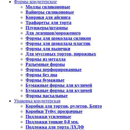
Формы кондитерские
Молды силиконовые
Вайнеры силиконовые
Коврики для айсинга
Трафареты для торта
Плунжеры/штампы
Для леденцов/мороженого
Формы для шоколада силикон
Формы для шоколада пластик
Формы для выпечки
Для муссовых тортов, пирожных
Формы из металла
Разъемные формы
Формы перфорированные
Формы без дна
Формы бумажные
Бумажные формы для куличей
Бумажные формы для куличей
Формы пасхальные
Упаковка кондитерская
Коробки для тортов, рулетов, Бенто
Коробки Тубус прозрачные
Подложки усиленные
Подложки тонкие 0,8 мм.
Подложка для торта ЛХДФ