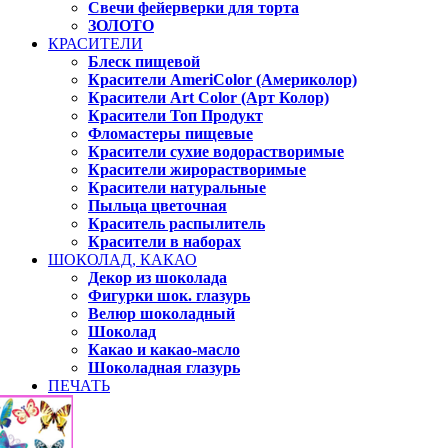
Свечи фейерверки для торта
ЗОЛОТО
КРАСИТЕЛИ
Блеск пищевой
Красители AmeriColor (Америколор)
Красители Art Color (Арт Колор)
Красители Топ Продукт
Фломастеры пищевые
Красители сухие водорастворимые
Красители жирорастворимые
Красители натуральные
Пыльца цветочная
Краситель распылитель
Красители в наборах
ШОКОЛАД, КАКАО
Декор из шоколада
Фигурки шок. глазурь
Велюр шоколадный
Шоколад
Какао и какао-масло
Шоколадная глазурь
ПЕЧАТЬ