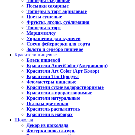
Топперы съедобные
Посыпки сахарные
Топперы в торт акриловые
Цветы сушеные
Фрукты, ягоды, сублимация
Топперы в торт
Маршмеллоу
Украшения для куличей
Свечи фейерверки для торта
Золото и серебро пищевое
Красители пищевые
Блеск пищевой
Красители AmeriColor (Америколор)
Красители Art Color (Арт Колор)
Красители Топ Продукт
Фломастеры пищевые
Красители сухие водорастворимые
Красители жирорастворимые
Красители натуральные
Пыльца цветочная
Краситель распылитель
Красители в наборах
Шоколад
Декор из шоколада
Фигурки шок. глазурь