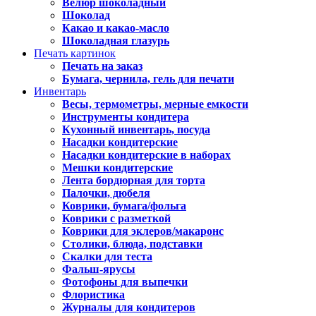
Велюр шоколадный
Шоколад
Какао и какао-масло
Шоколадная глазурь
Печать картинок
Печать на заказ
Бумага, чернила, гель для печати
Инвентарь
Весы, термометры, мерные емкости
Инструменты кондитера
Кухонный инвентарь, посуда
Насадки кондитерские
Насадки кондитерские в наборах
Мешки кондитерские
Лента бордюрная для торта
Палочки, дюбеля
Коврики, бумага/фольга
Коврики с разметкой
Коврики для эклеров/макаронс
Столики, блюда, подставки
Скалки для теста
Фальш-ярусы
Фотофоны для выпечки
Флористика
Журналы для кондитеров