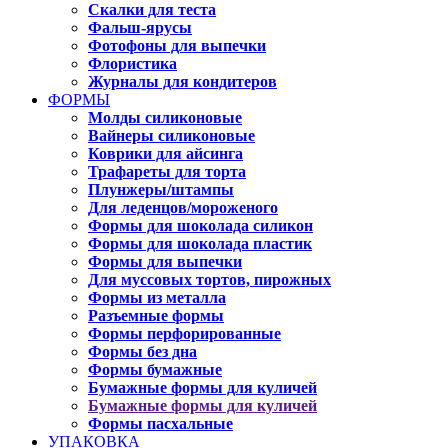
Скалки для теста
Фальш-ярусы
Фотофоны для выпечки
Флористика
Журналы для кондитеров
ФОРМЫ
Молды силиконовые
Вайнеры силиконовые
Коврики для айсинга
Трафареты для торта
Плунжеры/штампы
Для леденцов/мороженого
Формы для шоколада силикон
Формы для шоколада пластик
Формы для выпечки
Для муссовых тортов, пирожных
Формы из металла
Разъемные формы
Формы перфорированные
Формы без дна
Формы бумажные
Бумажные формы для куличей
Бумажные формы для куличей
Формы пасхальные
УПАКОВКА