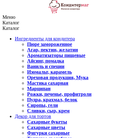
Меню
Каталог
Каталог
Ингредиенты для кондитера
Пюре замороженное
Агар, пектин, желатин
Ароматизаторы пищевые
Айсинг, помадка
Ваниль и специи
Изомальт, карамель
Ореховая продукция, Мука
Мастика сахарная
Марципан
Рожки, печенье, профитроли
Пудра, крахмал, белок
Сиропы, гели
Сливки, сыр, крем
Декор для тортов
Сахарные букеты
Сахарные цветы
Фигурки сахарные