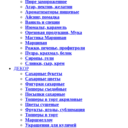
Пюре замороженное
Агар, пектин, желатин
Ароматизаторы пищевые
Айсинг, помадка
Ваниль и специи
Изомальт, карамель
Ореховая продукция, Мука
Мастика Марципан
Марципан
Рожки, печенье, профитроли
Пудра, крахмал, белок
Сиропы, гели
Сливки, сыр, крем
ДЕКОР
Сахарные букеты
Сахарные цветы
Фигурки сахарные
Топперы съедобные
Посыпки сахарные
Топперы в торт акриловые
Цветы сушеные
Фрукты, ягоды, сублимация
Топперы в торт
Маршмеллоу
Украшения для куличей