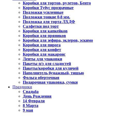
Коробки для тортов, рулетов, Бенто
Коробки Тубус прозрачные
Подложки усиленные
Подложки тонкие 0,8 мм.
Подложка для торта ЛХДФ
Салфетки под торт
Коробки для капкейков
Коробки для пряников
Коробки для зефира, эклеров, эскимо
Коробки для пирога
Коробки для конфет
Коробки для макаронс
Ленты для упаковки
Пакеты п/э для сладостей
Пакеты/коробки для куличей
Наполнитель бумажный, тишью
Фольга оберточная
Подарочная упаковка, сумки
Праздники
Свадьба
День Рождения
14 Февраля
8 Марта
9 мая