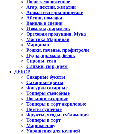
Пюре замороженное
Агар, пектин, желатин
Ароматизаторы пищевые
Айсинг, помадка
Ваниль и специи
Изомальт, карамель
Ореховая продукция, Мука
Мастика Марципан
Марципан
Рожки, печенье, профитроли
Пудра, крахмал, белок
Сиропы, гели
Сливки, сыр, крем
ДЕКОР
Сахарные букеты
Сахарные цветы
Фигурки сахарные
Топперы съедобные
Посыпки сахарные
Топперы в торт акриловые
Цветы сушеные
Фрукты, ягоды, сублимация
Топперы в торт
Маршмеллоу
Украшения для куличей