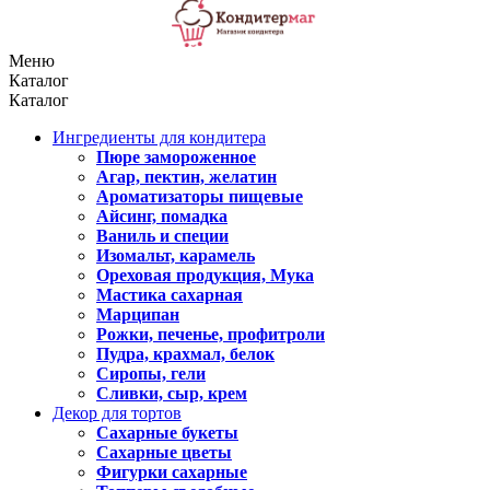
Меню
Каталог
Каталог
Ингредиенты для кондитера
Пюре замороженное
Агар, пектин, желатин
Ароматизаторы пищевые
Айсинг, помадка
Ваниль и специи
Изомальт, карамель
Ореховая продукция, Мука
Мастика сахарная
Марципан
Рожки, печенье, профитроли
Пудра, крахмал, белок
Сиропы, гели
Сливки, сыр, крем
Декор для тортов
Сахарные букеты
Сахарные цветы
Фигурки сахарные