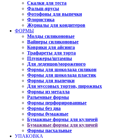
Скалки для теста
Фальш-ярусы
Фотофоны для выпечки
Флористика
Журналы для кондитеров
ФОРМЫ
Молды силиконовые
Вайнеры силиконовые
Коврики для айсинга
Трафареты для торта
Плунжеры/штампы
Для леденцов/мороженого
Формы для шоколада силикон
Формы для шоколада пластик
Формы для выпечки
Для муссовых тортов, пирожных
Формы из металла
Разъемные формы
Формы перфорированные
Формы без дна
Формы бумажные
Бумажные формы для куличей
Бумажные формы для куличей
Формы пасхальные
УПАКОВКА