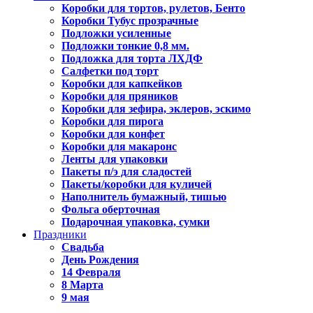
Коробки для тортов, рулетов, Бенто
Коробки Тубус прозрачные
Подложки усиленные
Подложки тонкие 0,8 мм.
Подложка для торта ЛХДФ
Салфетки под торт
Коробки для капкейков
Коробки для пряников
Коробки для зефира, эклеров, эскимо
Коробки для пирога
Коробки для конфет
Коробки для макаронс
Ленты для упаковки
Пакеты п/э для сладостей
Пакеты/коробки для куличей
Наполнитель бумажный, тишью
Фольга оберточная
Подарочная упаковка, сумки
Праздники
Свадьба
День Рождения
14 Февраля
8 Марта
9 мая