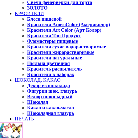
Свечи фейерверки для торта
ЗОЛОТО
КРАСИТЕЛИ
Блеск пищевой
Красители AmeriColor (Америколор)
Красители Art Color (Арт Колор)
Красители Топ Продукт
Фломастеры пищевые
Красители сухие водорастворимые
Красители жирорастворимые
Красители натуральные
Пыльца цветочная
Краситель распылитель
Красители в наборах
ШОКОЛАД, КАКАО
Декор из шоколада
Фигурки шок. глазурь
Велюр шоколадный
Шоколад
Какао и какао-масло
Шоколадная глазурь
ПЕЧАТЬ