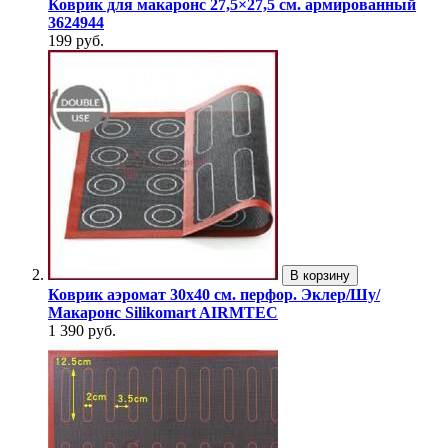
Коврик для макаронс 27,5×27,5 см. армированный
3624944
199 руб.
В корзину
Коврик аэромат 30х40 см. перфор. Эклер/Шу/
Макаронс Silikomart AIRMTEC
1 390 руб.