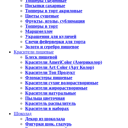
Топперы съедобные
Посыпки сахарные
Топперы в торт акриловые
Цветы сушеные
Фрукты, ягоды, сублимация
Топперы в торт
Маршмеллоу
Украшения для куличей
Свечи фейерверки для торта
Золото и серебро пищевое
Красители пищевые
Блеск пищевой
Красители AmeriColor (Америколор)
Красители Art Color (Арт Колор)
Красители Топ Продукт
Фломастеры пищевые
Красители сухие водорастворимые
Красители жирорастворимые
Красители натуральные
Пыльца цветочная
Краситель распылитель
Красители в наборах
Шоколад
Декор из шоколада
Фигурки шок. глазурь