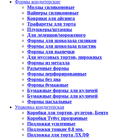
Формы кондитерские
Молды силиконовые
Вайнеры силиконовые
Коврики для айсинга
Трафареты для торта
Плунжеры/штампы
Для леденцов/мороженого
Формы для шоколада силикон
Формы для шоколада пластик
Формы для выпечки
Для муссовых тортов, пирожных
Формы из металла
Разъемные формы
Формы перфорированные
Формы без дна
Формы бумажные
Бумажные формы для куличей
Бумажные формы для куличей
Формы пасхальные
Упаковка кондитерская
Коробки для тортов, рулетов, Бенто
Коробки Тубус прозрачные
Подложки усиленные
Подложки тонкие 0,8 мм.
Подложка для торта ЛХДФ