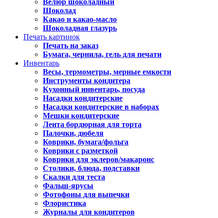
Велюр шоколадный
Шоколад
Какао и какао-масло
Шоколадная глазурь
Печать картинок
Печать на заказ
Бумага, чернила, гель для печати
Инвентарь
Весы, термометры, мерные емкости
Инструменты кондитера
Кухонный инвентарь, посуда
Насадки кондитерские
Насадки кондитерские в наборах
Мешки кондитерские
Лента бордюрная для торта
Палочки, дюбеля
Коврики, бумага/фольга
Коврики с разметкой
Коврики для эклеров/макаронс
Столики, блюда, подставки
Скалки для теста
Фальш-ярусы
Фотофоны для выпечки
Флористика
Журналы для кондитеров