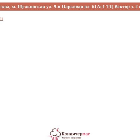
сква, м. Щелковская ул. 9-я Парковая вл. 61Ас1 ТЦ Вектор э. 2 
ru