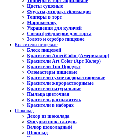
Топперы в торт акриловые
Цветы сушеные
Фрукты, ягоды, сублимация
Топперы в торт
Маршмеллоу
Украшения для куличей
Свечи фейерверки для торта
Золото и серебро пищевое
Красители пищевые
Блеск пищевой
Красители AmeriColor (Америколор)
Красители Art Color (Арт Колор)
Красители Топ Продукт
Фломастеры пищевые
Красители сухие водорастворимые
Красители жирорастворимые
Красители натуральные
Пыльца цветочная
Краситель распылитель
Красители в наборах
Шоколад
Декор из шоколада
Фигурки шок. глазурь
Велюр шоколадный
Шоколад