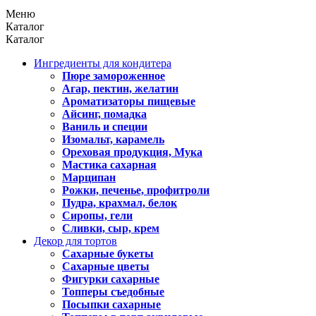
Меню
Каталог
Каталог
Ингредиенты для кондитера
Пюре замороженное
Агар, пектин, желатин
Ароматизаторы пищевые
Айсинг, помадка
Ваниль и специи
Изомальт, карамель
Ореховая продукция, Мука
Мастика сахарная
Марципан
Рожки, печенье, профитроли
Пудра, крахмал, белок
Сиропы, гели
Сливки, сыр, крем
Декор для тортов
Сахарные букеты
Сахарные цветы
Фигурки сахарные
Топперы съедобные
Посыпки сахарные