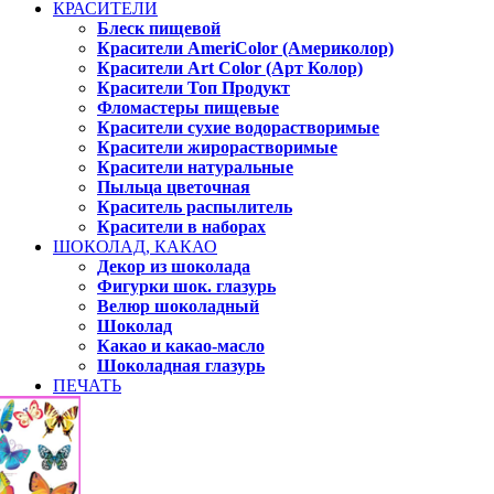
КРАСИТЕЛИ
Блеск пищевой
Красители AmeriColor (Америколор)
Красители Art Color (Арт Колор)
Красители Топ Продукт
Фломастеры пищевые
Красители сухие водорастворимые
Красители жирорастворимые
Красители натуральные
Пыльца цветочная
Краситель распылитель
Красители в наборах
ШОКОЛАД, КАКАО
Декор из шоколада
Фигурки шок. глазурь
Велюр шоколадный
Шоколад
Какао и какао-масло
Шоколадная глазурь
ПЕЧАТЬ