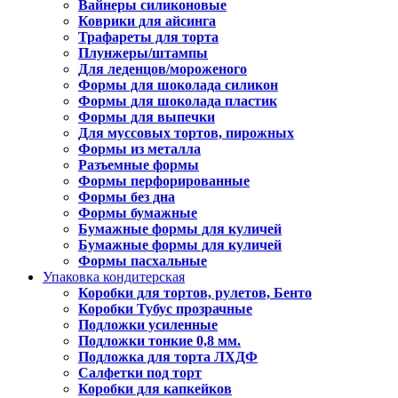
Вайнеры силиконовые
Коврики для айсинга
Трафареты для торта
Плунжеры/штампы
Для леденцов/мороженого
Формы для шоколада силикон
Формы для шоколада пластик
Формы для выпечки
Для муссовых тортов, пирожных
Формы из металла
Разъемные формы
Формы перфорированные
Формы без дна
Формы бумажные
Бумажные формы для куличей
Бумажные формы для куличей
Формы пасхальные
Упаковка кондитерская
Коробки для тортов, рулетов, Бенто
Коробки Тубус прозрачные
Подложки усиленные
Подложки тонкие 0,8 мм.
Подложка для торта ЛХДФ
Салфетки под торт
Коробки для капкейков