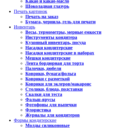
Какао и какао-масло
Шоколадная глазурь
Печать картинок
Печать на заказ
Бумага, чернила, гель для печати
Инвентарь
Весы, термометры, мерные емкости
Инструменты кондитера
Кухонный инвентарь, посуда
Насадки кондитерские
Насадки кондитерские в наборах
Мешки кондитерские
Лента бордюрная для торта
Палочки, дюбеля
Коврики, бумага/фольга
Коврики с разметкой
Коврики для эклеров/макаронс
Столики, блюда, подставки
Скалки для теста
Фальш-ярусы
Фотофоны для выпечки
Флористика
Журналы для кондитеров
Формы кондитерские
Молды силиконовые