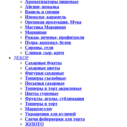
Ароматизаторы пищевые
Айсинг, помадка
Ваниль и специи
Изомальт, карамель
Ореховая продукция, Мука
Мастика Марципан
Марципан
Рожки, печенье, профитроли
Пудра, крахмал, белок
Сиропы, гели
Сливки, сыр, крем
ДЕКОР
Сахарные букеты
Сахарные цветы
Фигурки сахарные
Топперы съедобные
Посыпки сахарные
Топперы в торт акриловые
Цветы сушеные
Фрукты, ягоды, сублимация
Топперы в торт
Маршмеллоу
Украшения для куличей
Свечи фейерверки для торта
ЗОЛОТО