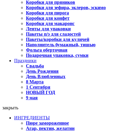
Коробки для пряников
Коробки для зефира, эклеров, эскимо
Коробки для пирога
Коробки для конфет
Коробки для макаронс
Ленты для упаковки
Пакеты п/э для сладостей
Пакеты/коробки для куличей
Наполнитель бумажный, тишью
Фольга оберточная
Подарочная упаковка, сумки
Праздники
Свадьба
День Рождения
День Влюбленных
8 Марта
1 Сентября
НОВЫЙ ГОД
9 мая
закрыть
ИНГРЕДИЕНТЫ
Пюре замороженное
Агар, пектин, желатин