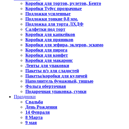
Коробки для тортов, рулетов, Бенто
Коробки Тубус прозрачные
Подложки усиленные
Подложки тонкие 0,8 мм.
Подложка для торта ЛХДФ
Салфетки под торт
Коробки для капкейков
Коробки для пряников
Коробки для зефира, эклеров, эскимо
Коробки для пирога
Коробки для конфет
Коробки для макаронс
Ленты для упаковки
Пакеты п/э для сладостей
Пакеты/коробки для куличей
Наполнитель бумажный, тишью
Фольга оберточная
Подарочная упаковка, сумки
Праздники
Свадьба
День Рождения
14 Февраля
8 Марта
9 мая