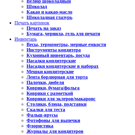
Велюр шоколадный
Шоколад
Какао и какао-масло
Шоколадная глазурь
Печать картинок
Печать на заказ
Бумага, чернила, гель для печати
Инвентарь
Весы, термометры, мерные емкости
Инструменты кондитера
Кухонный инвентарь, посуда
Насадки кондитерские
Насадки кондитерские в наборах
Мешки кондитерские
Лента бордюрная для торта
Палочки, дюбеля
Коврики, бумага/фольга
Коврики с разметкой
Коврики для эклеров/макаронс
Столики, блюда, подставки
Скалки для теста
Фальш-ярусы
Фотофоны для выпечки
Флористика
Журналы для кондитеров