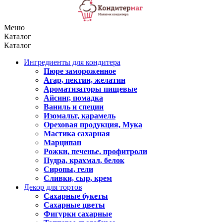
Меню
Каталог
Каталог
Ингредиенты для кондитера
Пюре замороженное
Агар, пектин, желатин
Ароматизаторы пищевые
Айсинг, помадка
Ваниль и специи
Изомальт, карамель
Ореховая продукция, Мука
Мастика сахарная
Марципан
Рожки, печенье, профитроли
Пудра, крахмал, белок
Сиропы, гели
Сливки, сыр, крем
Декор для тортов
Сахарные букеты
Сахарные цветы
Фигурки сахарные