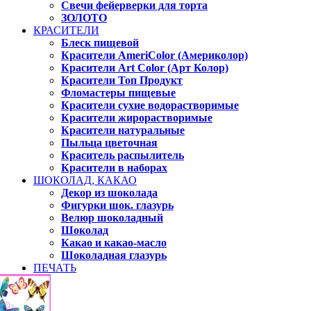
Свечи фейерверки для торта
ЗОЛОТО
КРАСИТЕЛИ
Блеск пищевой
Красители AmeriColor (Америколор)
Красители Art Color (Арт Колор)
Красители Топ Продукт
Фломастеры пищевые
Красители сухие водорастворимые
Красители жирорастворимые
Красители натуральные
Пыльца цветочная
Краситель распылитель
Красители в наборах
ШОКОЛАД, КАКАО
Декор из шоколада
Фигурки шок. глазурь
Велюр шоколадный
Шоколад
Какао и какао-масло
Шоколадная глазурь
ПЕЧАТЬ