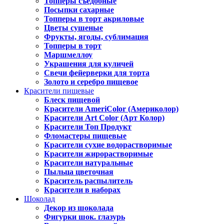
Топперы съедобные
Посыпки сахарные
Топперы в торт акриловые
Цветы сушеные
Фрукты, ягоды, сублимация
Топперы в торт
Маршмеллоу
Украшения для куличей
Свечи фейерверки для торта
Золото и серебро пищевое
Красители пищевые
Блеск пищевой
Красители AmeriColor (Америколор)
Красители Art Color (Арт Колор)
Красители Топ Продукт
Фломастеры пищевые
Красители сухие водорастворимые
Красители жирорастворимые
Красители натуральные
Пыльца цветочная
Краситель распылитель
Красители в наборах
Шоколад
Декор из шоколада
Фигурки шок. глазурь