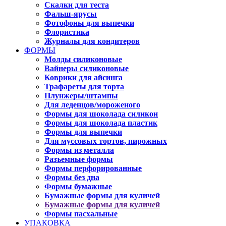
Скалки для теста
Фальш-ярусы
Фотофоны для выпечки
Флористика
Журналы для кондитеров
ФОРМЫ
Молды силиконовые
Вайнеры силиконовые
Коврики для айсинга
Трафареты для торта
Плунжеры/штампы
Для леденцов/мороженого
Формы для шоколада силикон
Формы для шоколада пластик
Формы для выпечки
Для муссовых тортов, пирожных
Формы из металла
Разъемные формы
Формы перфорированные
Формы без дна
Формы бумажные
Бумажные формы для куличей
Бумажные формы для куличей
Формы пасхальные
УПАКОВКА