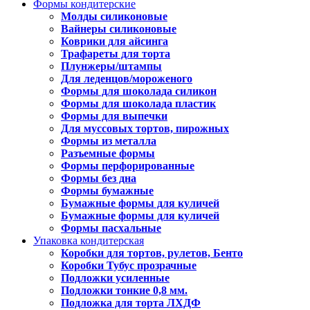
Формы кондитерские
Молды силиконовые
Вайнеры силиконовые
Коврики для айсинга
Трафареты для торта
Плунжеры/штампы
Для леденцов/мороженого
Формы для шоколада силикон
Формы для шоколада пластик
Формы для выпечки
Для муссовых тортов, пирожных
Формы из металла
Разъемные формы
Формы перфорированные
Формы без дна
Формы бумажные
Бумажные формы для куличей
Бумажные формы для куличей
Формы пасхальные
Упаковка кондитерская
Коробки для тортов, рулетов, Бенто
Коробки Тубус прозрачные
Подложки усиленные
Подложки тонкие 0,8 мм.
Подложка для торта ЛХДФ