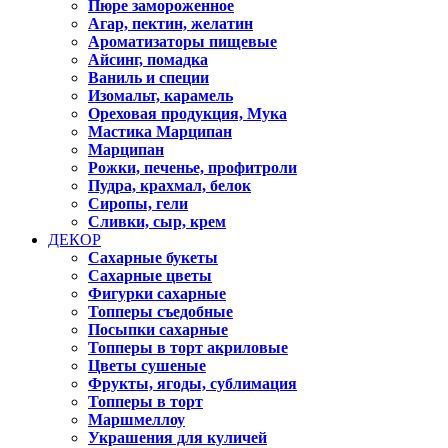
Пюре замороженное
Агар, пектин, желатин
Ароматизаторы пищевые
Айсинг, помадка
Ваниль и специи
Изомальт, карамель
Ореховая продукция, Мука
Мастика Марципан
Марципан
Рожки, печенье, профитроли
Пудра, крахмал, белок
Сиропы, гели
Сливки, сыр, крем
ДЕКОР
Сахарные букеты
Сахарные цветы
Фигурки сахарные
Топперы съедобные
Посыпки сахарные
Топперы в торт акриловые
Цветы сушеные
Фрукты, ягоды, сублимация
Топперы в торт
Маршмеллоу
Украшения для куличей