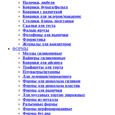
Палочки, дюбеля
Коврики, бумага/фольга
Коврики с разметкой
Коврики для эклеров/макаронс
Столики, блюда, подставки
Скалки для теста
Фальш-ярусы
Фотофоны для выпечки
Флористика
Журналы для кондитеров
ФОРМЫ
Молды силиконовые
Вайнеры силиконовые
Коврики для айсинга
Трафареты для торта
Плунжеры/штампы
Для леденцов/мороженого
Формы для шоколада силикон
Формы для шоколада пластик
Формы для выпечки
Для муссовых тортов, пирожных
Формы из металла
Разъемные формы
Формы перфорированные
Формы без дна