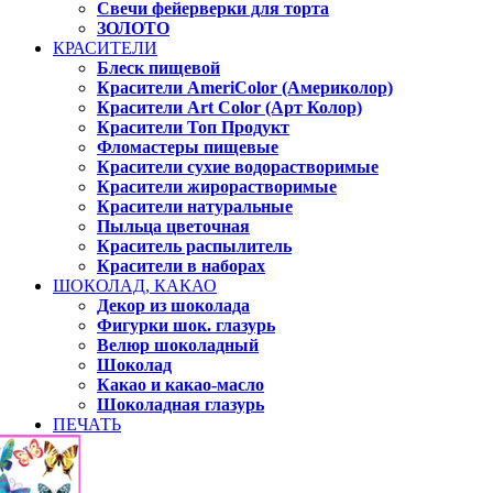
Свечи фейерверки для торта
ЗОЛОТО
КРАСИТЕЛИ
Блеск пищевой
Красители AmeriColor (Америколор)
Красители Art Color (Арт Колор)
Красители Топ Продукт
Фломастеры пищевые
Красители сухие водорастворимые
Красители жирорастворимые
Красители натуральные
Пыльца цветочная
Краситель распылитель
Красители в наборах
ШОКОЛАД, КАКАО
Декор из шоколада
Фигурки шок. глазурь
Велюр шоколадный
Шоколад
Какао и какао-масло
Шоколадная глазурь
ПЕЧАТЬ