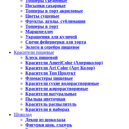
Топперы съедобные
Посыпки сахарные
Топперы в торт акриловые
Цветы сушеные
Фрукты, ягоды, сублимация
Топперы в торт
Маршмеллоу
Украшения для куличей
Свечи фейерверки для торта
Золото и серебро пищевое
Красители пищевые
Блеск пищевой
Красители AmeriColor (Америколор)
Красители Art Color (Арт Колор)
Красители Топ Продукт
Фломастеры пищевые
Красители сухие водорастворимые
Красители жирорастворимые
Красители натуральные
Пыльца цветочная
Краситель распылитель
Красители в наборах
Шоколад
Декор из шоколада
Фигурки шок. глазурь