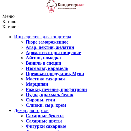
Меню
Каталог
Каталог
Ингредиенты для кондитера
Пюре замороженное
Агар, пектин, желатин
Ароматизаторы пищевые
Айсинг, помадка
Ваниль и специи
Изомальт, карамель
Ореховая продукция, Мука
Мастика сахарная
Марципан
Рожки, печенье, профитроли
Пудра, крахмал, белок
Сиропы, гели
Сливки, сыр, крем
Декор для тортов
Сахарные букеты
Сахарные цветы
Фигурки сахарные