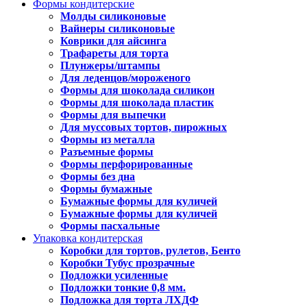
Формы кондитерские
Молды силиконовые
Вайнеры силиконовые
Коврики для айсинга
Трафареты для торта
Плунжеры/штампы
Для леденцов/мороженого
Формы для шоколада силикон
Формы для шоколада пластик
Формы для выпечки
Для муссовых тортов, пирожных
Формы из металла
Разъемные формы
Формы перфорированные
Формы без дна
Формы бумажные
Бумажные формы для куличей
Бумажные формы для куличей
Формы пасхальные
Упаковка кондитерская
Коробки для тортов, рулетов, Бенто
Коробки Тубус прозрачные
Подложки усиленные
Подложки тонкие 0,8 мм.
Подложка для торта ЛХДФ