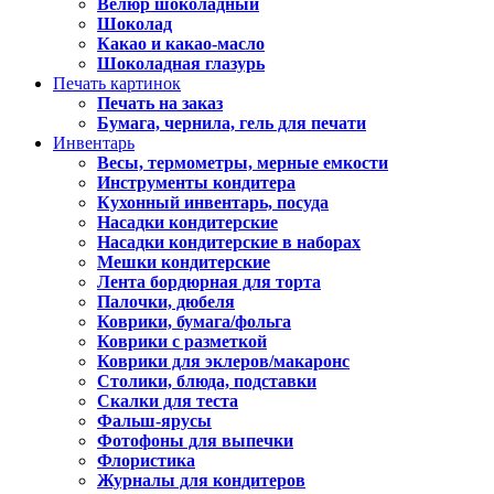
Велюр шоколадный
Шоколад
Какао и какао-масло
Шоколадная глазурь
Печать картинок
Печать на заказ
Бумага, чернила, гель для печати
Инвентарь
Весы, термометры, мерные емкости
Инструменты кондитера
Кухонный инвентарь, посуда
Насадки кондитерские
Насадки кондитерские в наборах
Мешки кондитерские
Лента бордюрная для торта
Палочки, дюбеля
Коврики, бумага/фольга
Коврики с разметкой
Коврики для эклеров/макаронс
Столики, блюда, подставки
Скалки для теста
Фальш-ярусы
Фотофоны для выпечки
Флористика
Журналы для кондитеров