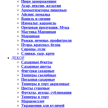
Пюре замороженное
Агар, пектин, желатин
Ароматизаторы пищевые
Айсинг, помадка
Ваниль и специи
Изомальт, карамель
Ореховая продукция, Мука
Мастика Марципан
Марципан
Рожки, печенье, профитроли
Пудра, крахмал, белок
Сиропы, гели
Сливки, сыр, крем
ДЕКОР
Сахарные букеты
Сахарные цветы
Фигурки сахарные
Топперы съедобные
Посыпки сахарные
Топперы в торт акриловые
Цветы сушеные
Фрукты, ягоды, сублимация
Топперы в торт
Маршмеллоу
Украшения для куличей