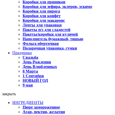
Коробки для пряников
Коробки для зефира, эклеров, эскимо
Коробки для пирога
Коробки для конфет
Коробки для макаронс
Ленты для упаковки
Пакеты п/э для сладостей
Пакеты/коробки для куличей
Наполнитель бумажный, тишью
Фольга оберточная
Подарочная упаковка, сумки
Праздники
Свадьба
День Рождения
День Влюбленных
8 Марта
1 Сентября
НОВЫЙ ГОД
9 мая
закрыть
ИНГРЕДИЕНТЫ
Пюре замороженное
Агар, пектин, желатин