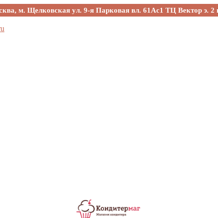
сква, м. Щелковская ул. 9-я Парковая вл. 61Ас1 ТЦ Вектор э. 2 
ru