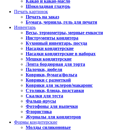
Какао и какао-масло
Шоколадная глазурь
Печать картинок
Печать на заказ
Бумага, чернила, гель для печати
Инвентарь
Весы, термометры, мерные емкости
Инструменты кондитера
Кухонный инвентарь, посуда
Насадки кондитерские
Насадки кондитерские в наборах
Мешки кондитерские
Лента бордюрная для торта
Палочки, дюбеля
Коврики, бумага/фольга
Коврики с разметкой
Коврики для эклеров/макаронс
Столики, блюда, подставки
Скалки для теста
Фальш-ярусы
Фотофоны для выпечки
Флористика
Журналы для кондитеров
Формы кондитерские
Молды силиконовые