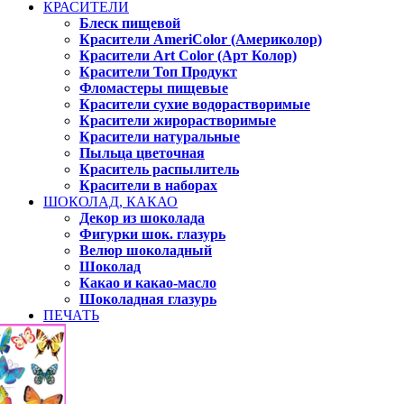
КРАСИТЕЛИ
Блеск пищевой
Красители AmeriColor (Америколор)
Красители Art Color (Арт Колор)
Красители Топ Продукт
Фломастеры пищевые
Красители сухие водорастворимые
Красители жирорастворимые
Красители натуральные
Пыльца цветочная
Краситель распылитель
Красители в наборах
ШОКОЛАД, КАКАО
Декор из шоколада
Фигурки шок. глазурь
Велюр шоколадный
Шоколад
Какао и какао-масло
Шоколадная глазурь
ПЕЧАТЬ