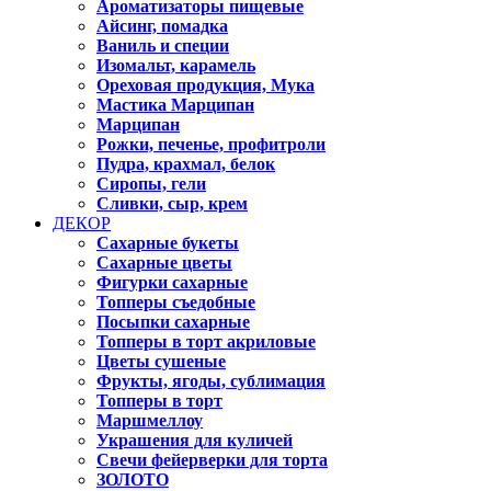
Ароматизаторы пищевые
Айсинг, помадка
Ваниль и специи
Изомальт, карамель
Ореховая продукция, Мука
Мастика Марципан
Марципан
Рожки, печенье, профитроли
Пудра, крахмал, белок
Сиропы, гели
Сливки, сыр, крем
ДЕКОР
Сахарные букеты
Сахарные цветы
Фигурки сахарные
Топперы съедобные
Посыпки сахарные
Топперы в торт акриловые
Цветы сушеные
Фрукты, ягоды, сублимация
Топперы в торт
Маршмеллоу
Украшения для куличей
Свечи фейерверки для торта
ЗОЛОТО