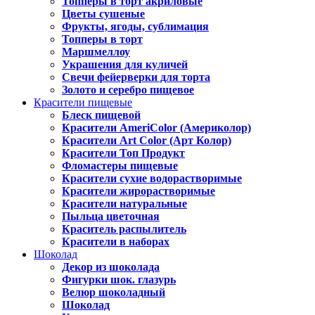
Топперы в торт акриловые
Цветы сушеные
Фрукты, ягоды, сублимация
Топперы в торт
Маршмеллоу
Украшения для куличей
Свечи фейерверки для торта
Золото и серебро пищевое
Красители пищевые
Блеск пищевой
Красители AmeriColor (Америколор)
Красители Art Color (Арт Колор)
Красители Топ Продукт
Фломастеры пищевые
Красители сухие водорастворимые
Красители жирорастворимые
Красители натуральные
Пыльца цветочная
Краситель распылитель
Красители в наборах
Шоколад
Декор из шоколада
Фигурки шок. глазурь
Велюр шоколадный
Шоколад