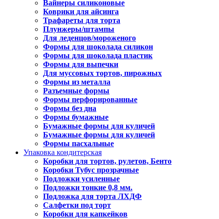
Вайнеры силиконовые
Коврики для айсинга
Трафареты для торта
Плунжеры/штампы
Для леденцов/мороженого
Формы для шоколада силикон
Формы для шоколада пластик
Формы для выпечки
Для муссовых тортов, пирожных
Формы из металла
Разъемные формы
Формы перфорированные
Формы без дна
Формы бумажные
Бумажные формы для куличей
Бумажные формы для куличей
Формы пасхальные
Упаковка кондитерская
Коробки для тортов, рулетов, Бенто
Коробки Тубус прозрачные
Подложки усиленные
Подложки тонкие 0,8 мм.
Подложка для торта ЛХДФ
Салфетки под торт
Коробки для капкейков