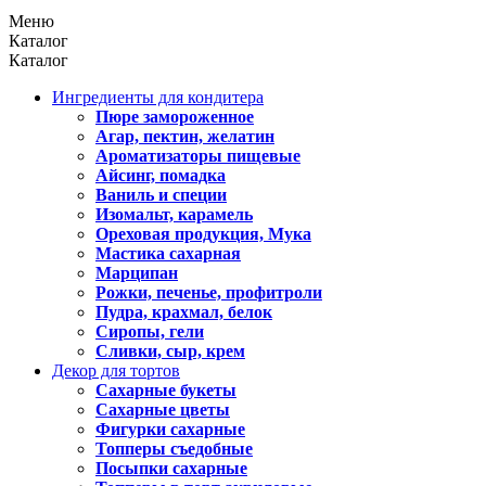
Меню
Каталог
Каталог
Ингредиенты для кондитера
Пюре замороженное
Агар, пектин, желатин
Ароматизаторы пищевые
Айсинг, помадка
Ваниль и специи
Изомальт, карамель
Ореховая продукция, Мука
Мастика сахарная
Марципан
Рожки, печенье, профитроли
Пудра, крахмал, белок
Сиропы, гели
Сливки, сыр, крем
Декор для тортов
Сахарные букеты
Сахарные цветы
Фигурки сахарные
Топперы съедобные
Посыпки сахарные