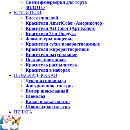
Свечи фейерверки для торта
ЗОЛОТО
КРАСИТЕЛИ
Блеск пищевой
Красители AmeriColor (Америколор)
Красители Art Color (Арт Колор)
Красители Топ Продукт
Фломастеры пищевые
Красители сухие водорастворимые
Красители жирорастворимые
Красители натуральные
Пыльца цветочная
Краситель распылитель
Красители в наборах
ШОКОЛАД, КАКАО
Декор из шоколада
Фигурки шок. глазурь
Велюр шоколадный
Шоколад
Какао и какао-масло
Шоколадная глазурь
ПЕЧАТЬ