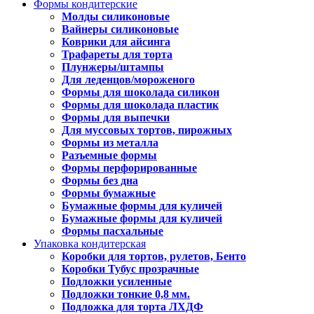
Формы кондитерские
Молды силиконовые
Вайнеры силиконовые
Коврики для айсинга
Трафареты для торта
Плунжеры/штампы
Для леденцов/мороженого
Формы для шоколада силикон
Формы для шоколада пластик
Формы для выпечки
Для муссовых тортов, пирожных
Формы из металла
Разъемные формы
Формы перфорированные
Формы без дна
Формы бумажные
Бумажные формы для куличей
Бумажные формы для куличей
Формы пасхальные
Упаковка кондитерская
Коробки для тортов, рулетов, Бенто
Коробки Тубус прозрачные
Подложки усиленные
Подложки тонкие 0,8 мм.
Подложка для торта ЛХДФ