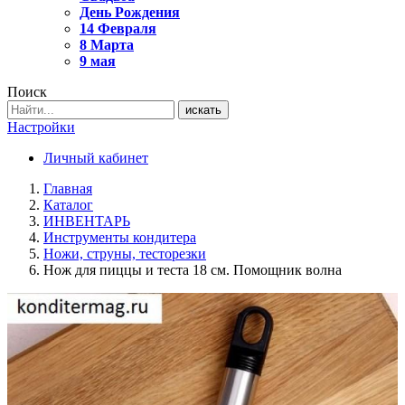
День Рождения
14 Февраля
8 Марта
9 мая
Поиск
искать
Настройки
Личный кабинет
Главная
Каталог
ИНВЕНТАРЬ
Инструменты кондитера
Ножи, струны, тесторезки
Нож для пиццы и теста 18 см. Помощник волна