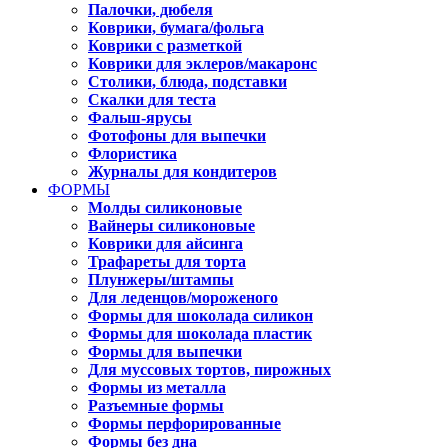
Палочки, дюбеля
Коврики, бумага/фольга
Коврики с разметкой
Коврики для эклеров/макаронс
Столики, блюда, подставки
Скалки для теста
Фальш-ярусы
Фотофоны для выпечки
Флористика
Журналы для кондитеров
ФОРМЫ
Молды силиконовые
Вайнеры силиконовые
Коврики для айсинга
Трафареты для торта
Плунжеры/штампы
Для леденцов/мороженого
Формы для шоколада силикон
Формы для шоколада пластик
Формы для выпечки
Для муссовых тортов, пирожных
Формы из металла
Разъемные формы
Формы перфорированные
Формы без дна