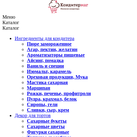
Меню
Каталог
Каталог
Ингредиенты для кондитера
Пюре замороженное
Агар, пектин, желатин
Ароматизаторы пищевые
Айсинг, помадка
Ваниль и специи
Изомальт, карамель
Ореховая продукция, Мука
Мастика сахарная
Марципан
Рожки, печенье, профитроли
Пудра, крахмал, белок
Сиропы, гели
Сливки, сыр, крем
Декор для тортов
Сахарные букеты
Сахарные цветы
Фигурки сахарные