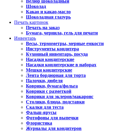
Велюр шоколадный
Шоколад
Какао и какао-масло
Шоколадная глазурь
Печать картинок
Печать на заказ
Бумага, чернила, гель для печати
Инвентарь
Весы, термометры, мерные емкости
Инструменты кондитера
Кухонный инвентарь, посуда
Насадки кондитерские
Насадки кондитерские в наборах
Мешки кондитерские
Лента бордюрная для торта
Палочки, дюбеля
Коврики, бумага/фольга
Коврики с разметкой
Коврики для эклеров/макаронс
Столики, блюда, подставки
Скалки для теста
Фальш-ярусы
Фотофоны для выпечки
Флористика
Журналы для кондитеров