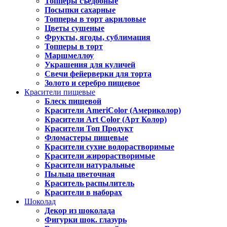
Топперы съедобные
Посыпки сахарные
Топперы в торт акриловые
Цветы сушеные
Фрукты, ягоды, сублимация
Топперы в торт
Маршмеллоу
Украшения для куличей
Свечи фейерверки для торта
Золото и серебро пищевое
Красители пищевые
Блеск пищевой
Красители AmeriColor (Америколор)
Красители Art Color (Арт Колор)
Красители Топ Продукт
Фломастеры пищевые
Красители сухие водорастворимые
Красители жирорастворимые
Красители натуральные
Пыльца цветочная
Краситель распылитель
Красители в наборах
Шоколад
Декор из шоколада
Фигурки шок. глазурь