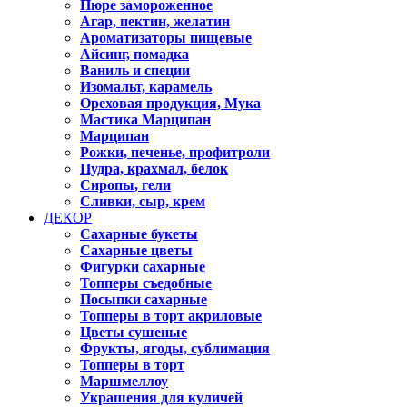
Пюре замороженное
Агар, пектин, желатин
Ароматизаторы пищевые
Айсинг, помадка
Ваниль и специи
Изомальт, карамель
Ореховая продукция, Мука
Мастика Марципан
Марципан
Рожки, печенье, профитроли
Пудра, крахмал, белок
Сиропы, гели
Сливки, сыр, крем
ДЕКОР
Сахарные букеты
Сахарные цветы
Фигурки сахарные
Топперы съедобные
Посыпки сахарные
Топперы в торт акриловые
Цветы сушеные
Фрукты, ягоды, сублимация
Топперы в торт
Маршмеллоу
Украшения для куличей