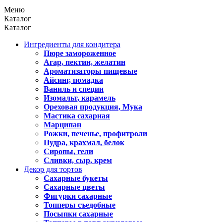
Меню
Каталог
Каталог
Ингредиенты для кондитера
Пюре замороженное
Агар, пектин, желатин
Ароматизаторы пищевые
Айсинг, помадка
Ваниль и специи
Изомальт, карамель
Ореховая продукция, Мука
Мастика сахарная
Марципан
Рожки, печенье, профитроли
Пудра, крахмал, белок
Сиропы, гели
Сливки, сыр, крем
Декор для тортов
Сахарные букеты
Сахарные цветы
Фигурки сахарные
Топперы съедобные
Посыпки сахарные