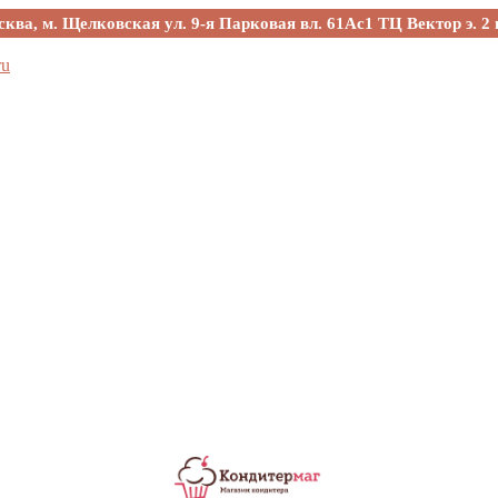
сква, м. Щелковская ул. 9-я Парковая вл. 61Ас1 ТЦ Вектор э. 2 
ru