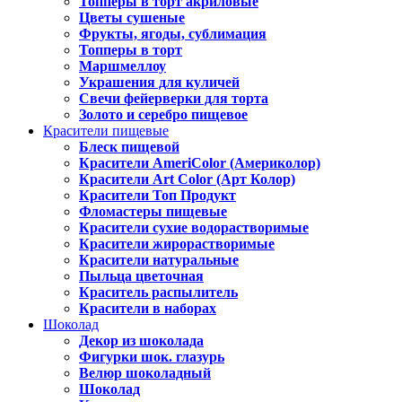
Топперы в торт акриловые
Цветы сушеные
Фрукты, ягоды, сублимация
Топперы в торт
Маршмеллоу
Украшения для куличей
Свечи фейерверки для торта
Золото и серебро пищевое
Красители пищевые
Блеск пищевой
Красители AmeriColor (Америколор)
Красители Art Color (Арт Колор)
Красители Топ Продукт
Фломастеры пищевые
Красители сухие водорастворимые
Красители жирорастворимые
Красители натуральные
Пыльца цветочная
Краситель распылитель
Красители в наборах
Шоколад
Декор из шоколада
Фигурки шок. глазурь
Велюр шоколадный
Шоколад