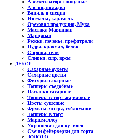
Ароматизаторы пищевые
Айсинг, помадка
Ваниль и специи
Изомальт, карамель
Ореховая продукция, Мука
Мастика Марципан
Марципан
Рожки, печенье, профитроли
Пудра, крахмал, белок
Сиропы, гели
Сливки, сыр, крем
ДЕКОР
Сахарные букеты
Сахарные цветы
Фигурки сахарные
Топперы съедобные
Посыпки сахарные
Топперы в торт акриловые
Цветы сушеные
Фрукты, ягоды, сублимация
Топперы в торт
Маршмеллоу
Украшения для куличей
Свечи фейерверки для торта
ЗОЛОТО