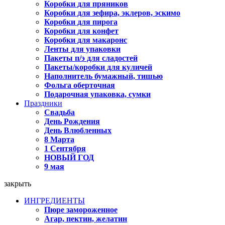
Коробки для пряников
Коробки для зефира, эклеров, эскимо
Коробки для пирога
Коробки для конфет
Коробки для макаронс
Ленты для упаковки
Пакеты п/э для сладостей
Пакеты/коробки для куличей
Наполнитель бумажный, тишью
Фольга оберточная
Подарочная упаковка, сумки
Праздники
Свадьба
День Рождения
День Влюбленных
8 Марта
1 Сентября
НОВЫЙ ГОД
9 мая
закрыть
ИНГРЕДИЕНТЫ
Пюре замороженное
Агар, пектин, желатин