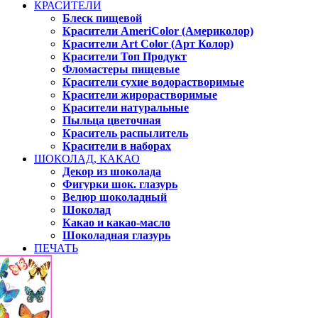
КРАСИТЕЛИ
Блеск пищевой
Красители AmeriColor (Америколор)
Красители Art Color (Арт Колор)
Красители Топ Продукт
Фломастеры пищевые
Красители сухие водорастворимые
Красители жирорастворимые
Красители натуральные
Пыльца цветочная
Краситель распылитель
Красители в наборах
ШОКОЛАД, КАКАО
Декор из шоколада
Фигурки шок. глазурь
Велюр шоколадный
Шоколад
Какао и какао-масло
Шоколадная глазурь
ПЕЧАТЬ