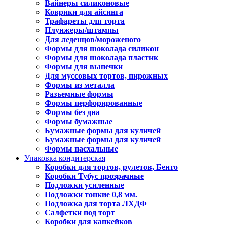
Вайнеры силиконовые
Коврики для айсинга
Трафареты для торта
Плунжеры/штампы
Для леденцов/мороженого
Формы для шоколада силикон
Формы для шоколада пластик
Формы для выпечки
Для муссовых тортов, пирожных
Формы из металла
Разъемные формы
Формы перфорированные
Формы без дна
Формы бумажные
Бумажные формы для куличей
Бумажные формы для куличей
Формы пасхальные
Упаковка кондитерская
Коробки для тортов, рулетов, Бенто
Коробки Тубус прозрачные
Подложки усиленные
Подложки тонкие 0,8 мм.
Подложка для торта ЛХДФ
Салфетки под торт
Коробки для капкейков