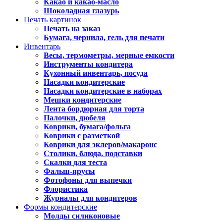
Какао и какао-масло
Шоколадная глазурь
Печать картинок
Печать на заказ
Бумага, чернила, гель для печати
Инвентарь
Весы, термометры, мерные емкости
Инструменты кондитера
Кухонный инвентарь, посуда
Насадки кондитерские
Насадки кондитерские в наборах
Мешки кондитерские
Лента бордюрная для торта
Палочки, дюбеля
Коврики, бумага/фольга
Коврики с разметкой
Коврики для эклеров/макаронс
Столики, блюда, подставки
Скалки для теста
Фальш-ярусы
Фотофоны для выпечки
Флористика
Журналы для кондитеров
Формы кондитерские
Молды силиконовые