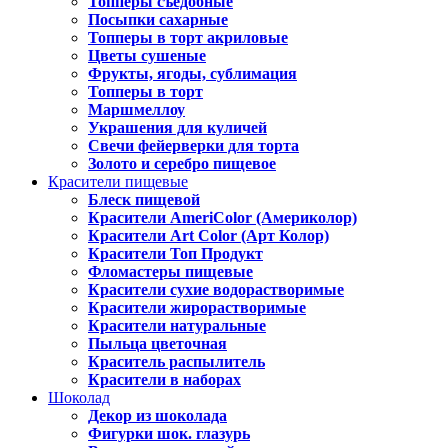
Топперы съедобные
Посыпки сахарные
Топперы в торт акриловые
Цветы сушеные
Фрукты, ягоды, сублимация
Топперы в торт
Маршмеллоу
Украшения для куличей
Свечи фейерверки для торта
Золото и серебро пищевое
Красители пищевые
Блеск пищевой
Красители AmeriColor (Америколор)
Красители Art Color (Арт Колор)
Красители Топ Продукт
Фломастеры пищевые
Красители сухие водорастворимые
Красители жирорастворимые
Красители натуральные
Пыльца цветочная
Краситель распылитель
Красители в наборах
Шоколад
Декор из шоколада
Фигурки шок. глазурь