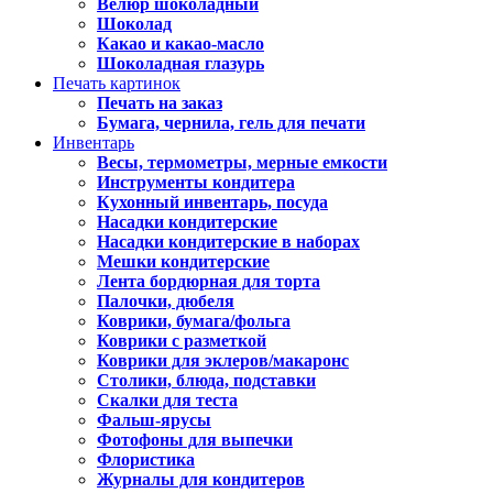
Велюр шоколадный
Шоколад
Какао и какао-масло
Шоколадная глазурь
Печать картинок
Печать на заказ
Бумага, чернила, гель для печати
Инвентарь
Весы, термометры, мерные емкости
Инструменты кондитера
Кухонный инвентарь, посуда
Насадки кондитерские
Насадки кондитерские в наборах
Мешки кондитерские
Лента бордюрная для торта
Палочки, дюбеля
Коврики, бумага/фольга
Коврики с разметкой
Коврики для эклеров/макаронс
Столики, блюда, подставки
Скалки для теста
Фальш-ярусы
Фотофоны для выпечки
Флористика
Журналы для кондитеров