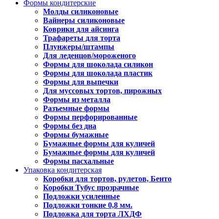
Формы кондитерские
Молды силиконовые
Вайнеры силиконовые
Коврики для айсинга
Трафареты для торта
Плунжеры/штампы
Для леденцов/мороженого
Формы для шоколада силикон
Формы для шоколада пластик
Формы для выпечки
Для муссовых тортов, пирожных
Формы из металла
Разъемные формы
Формы перфорированные
Формы без дна
Формы бумажные
Бумажные формы для куличей
Бумажные формы для куличей
Формы пасхальные
Упаковка кондитерская
Коробки для тортов, рулетов, Бенто
Коробки Тубус прозрачные
Подложки усиленные
Подложки тонкие 0,8 мм.
Подложка для торта ЛХДФ