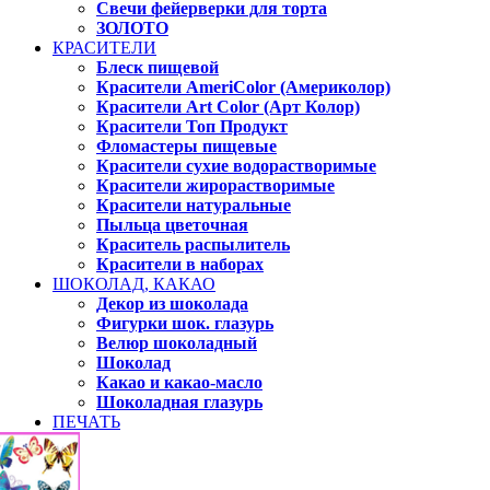
Свечи фейерверки для торта
ЗОЛОТО
КРАСИТЕЛИ
Блеск пищевой
Красители AmeriColor (Америколор)
Красители Art Color (Арт Колор)
Красители Топ Продукт
Фломастеры пищевые
Красители сухие водорастворимые
Красители жирорастворимые
Красители натуральные
Пыльца цветочная
Краситель распылитель
Красители в наборах
ШОКОЛАД, КАКАО
Декор из шоколада
Фигурки шок. глазурь
Велюр шоколадный
Шоколад
Какао и какао-масло
Шоколадная глазурь
ПЕЧАТЬ