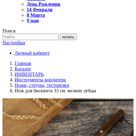
День Рождения
14 Февраля
8 Марта
9 мая
Поиск
искать
Настройки
Личный кабинет
Главная
Каталог
ИНВЕНТАРЬ
Инструменты кондитера
Ножи, струны, тесторезки
Нож для бисквита 33 см. мелкие зубцы