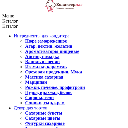
Меню
Каталог
Каталог
Ингредиенты для кондитера
Пюре замороженное
Агар, пектин, желатин
Ароматизаторы пищевые
Айсинг, помадка
Ваниль и специи
Изомальт, карамель
Ореховая продукция, Мука
Мастика сахарная
Марципан
Рожки, печенье, профитроли
Пудра, крахмал, белок
Сиропы, гели
Сливки, сыр, крем
Декор для тортов
Сахарные букеты
Сахарные цветы
Фигурки сахарные