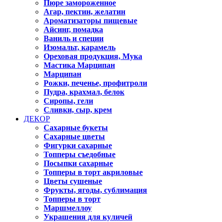
Пюре замороженное
Агар, пектин, желатин
Ароматизаторы пищевые
Айсинг, помадка
Ваниль и специи
Изомальт, карамель
Ореховая продукция, Мука
Мастика Марципан
Марципан
Рожки, печенье, профитроли
Пудра, крахмал, белок
Сиропы, гели
Сливки, сыр, крем
ДЕКОР
Сахарные букеты
Сахарные цветы
Фигурки сахарные
Топперы съедобные
Посыпки сахарные
Топперы в торт акриловые
Цветы сушеные
Фрукты, ягоды, сублимация
Топперы в торт
Маршмеллоу
Украшения для куличей