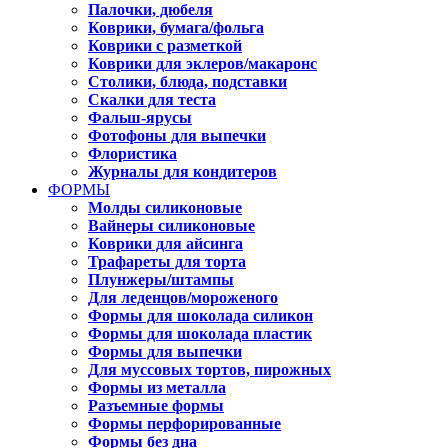
Палочки, дюбеля
Коврики, бумага/фольга
Коврики с разметкой
Коврики для эклеров/макаронс
Столики, блюда, подставки
Скалки для теста
Фальш-ярусы
Фотофоны для выпечки
Флористика
Журналы для кондитеров
ФОРМЫ
Молды силиконовые
Вайнеры силиконовые
Коврики для айсинга
Трафареты для торта
Плунжеры/штампы
Для леденцов/мороженого
Формы для шоколада силикон
Формы для шоколада пластик
Формы для выпечки
Для муссовых тортов, пирожных
Формы из металла
Разъемные формы
Формы перфорированные
Формы без дна