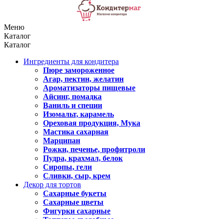
Меню
Каталог
Каталог
Ингредиенты для кондитера
Пюре замороженное
Агар, пектин, желатин
Ароматизаторы пищевые
Айсинг, помадка
Ваниль и специи
Изомальт, карамель
Ореховая продукция, Мука
Мастика сахарная
Марципан
Рожки, печенье, профитроли
Пудра, крахмал, белок
Сиропы, гели
Сливки, сыр, крем
Декор для тортов
Сахарные букеты
Сахарные цветы
Фигурки сахарные