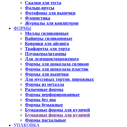
Скалки для теста
Фальш-ярусы
Фотофоны для выпечки
Флористика
Журналы для кондитеров
ФОРМЫ
Молды силиконовые
Вайнеры силиконовые
Коврики для айсинга
Трафареты для торта
Плунжеры/штампы
Для леденцов/мороженого
Формы для шоколада силикон
Формы для шоколада пластик
Формы для выпечки
Для муссовых тортов, пирожных
Формы из металла
Разъемные формы
Формы перфорированные
Формы без дна
Формы бумажные
Бумажные формы для куличей
Бумажные формы для куличей
Формы пасхальные
УПАКОВКА