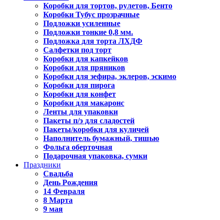
Коробки для тортов, рулетов, Бенто
Коробки Тубус прозрачные
Подложки усиленные
Подложки тонкие 0,8 мм.
Подложка для торта ЛХДФ
Салфетки под торт
Коробки для капкейков
Коробки для пряников
Коробки для зефира, эклеров, эскимо
Коробки для пирога
Коробки для конфет
Коробки для макаронс
Ленты для упаковки
Пакеты п/э для сладостей
Пакеты/коробки для куличей
Наполнитель бумажный, тишью
Фольга оберточная
Подарочная упаковка, сумки
Праздники
Свадьба
День Рождения
14 Февраля
8 Марта
9 мая