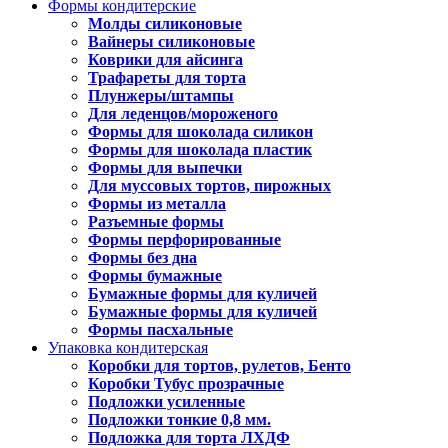
Формы кондитерские
Молды силиконовые
Вайнеры силиконовые
Коврики для айсинга
Трафареты для торта
Плунжеры/штампы
Для леденцов/мороженого
Формы для шоколада силикон
Формы для шоколада пластик
Формы для выпечки
Для муссовых тортов, пирожных
Формы из металла
Разъемные формы
Формы перфорированные
Формы без дна
Формы бумажные
Бумажные формы для куличей
Бумажные формы для куличей
Формы пасхальные
Упаковка кондитерская
Коробки для тортов, рулетов, Бенто
Коробки Тубус прозрачные
Подложки усиленные
Подложки тонкие 0,8 мм.
Подложка для торта ЛХДФ