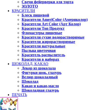
Свечи фейерверки для торта
ЗОЛОТО
КРАСИТЕЛИ
Блеск пищевой
Красители AmeriColor (Америколор)
Красители Art Color (Арт Колор)
Красители Топ Продукт
Фломастеры пищевые
Красители сухие водорастворимые
Красители жирорастворимые
Красители натуральные
Пыльца цветочная
Краситель распылитель
Красители в наборах
ШОКОЛАД, КАКАО
Декор из шоколада
Фигурки шок. глазурь
Велюр шоколадный
Шоколад
Какао и какао-масло
Шоколадная глазурь
ПЕЧАТЬ