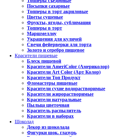
Топперы съедобные
Посыпки сахарные
Топперы в торт акриловые
Цветы сушеные
Фрукты, ягоды, сублимация
Топперы в торт
Маршмеллоу
Украшения для куличей
Свечи фейерверки для торта
Золото и серебро пищевое
Красители пищевые
Блеск пищевой
Красители AmeriColor (Америколор)
Красители Art Color (Арт Колор)
Красители Топ Продукт
Фломастеры пищевые
Красители сухие водорастворимые
Красители жирорастворимые
Красители натуральные
Пыльца цветочная
Краситель распылитель
Красители в наборах
Шоколад
Декор из шоколада
Фигурки шок. глазурь