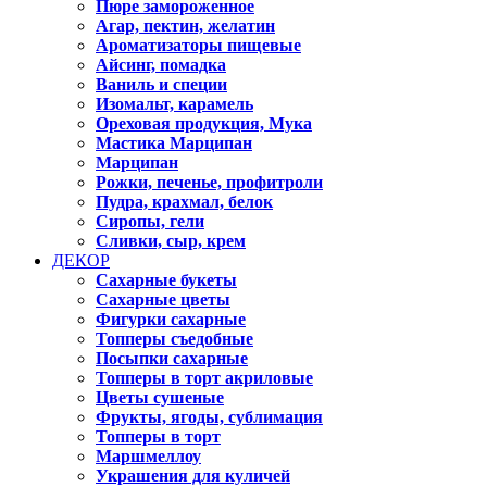
Пюре замороженное
Агар, пектин, желатин
Ароматизаторы пищевые
Айсинг, помадка
Ваниль и специи
Изомальт, карамель
Ореховая продукция, Мука
Мастика Марципан
Марципан
Рожки, печенье, профитроли
Пудра, крахмал, белок
Сиропы, гели
Сливки, сыр, крем
ДЕКОР
Сахарные букеты
Сахарные цветы
Фигурки сахарные
Топперы съедобные
Посыпки сахарные
Топперы в торт акриловые
Цветы сушеные
Фрукты, ягоды, сублимация
Топперы в торт
Маршмеллоу
Украшения для куличей