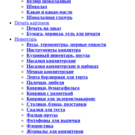
Велюр шоколадный
Шоколад
Какао и какао-масло
Шоколадная глазурь
Печать картинок
Печать на заказ
Бумага, чернила, гель для печати
Инвентарь
Весы, термометры, мерные емкости
Инструменты кондитера
Кухонный инвентарь, посуда
Насадки кондитерские
Насадки кондитерские в наборах
Мешки кондитерские
Лента бордюрная для торта
Палочки, дюбеля
Коврики, бумага/фольга
Коврики с разметкой
Коврики для эклеров/макаронс
Столики, блюда, подставки
Скалки для теста
Фальш-ярусы
Фотофоны для выпечки
Флористика
Журналы для кондитеров