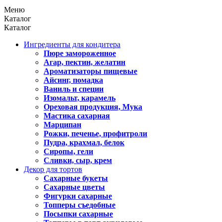
Меню
Каталог
Каталог
Ингредиенты для кондитера
Пюре замороженное
Агар, пектин, желатин
Ароматизаторы пищевые
Айсинг, помадка
Ваниль и специи
Изомальт, карамель
Ореховая продукция, Мука
Мастика сахарная
Марципан
Рожки, печенье, профитроли
Пудра, крахмал, белок
Сиропы, гели
Сливки, сыр, крем
Декор для тортов
Сахарные букеты
Сахарные цветы
Фигурки сахарные
Топперы съедобные
Посыпки сахарные