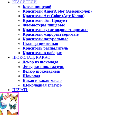
КРАСИТЕЛИ
Блеск пищевой
Красители AmeriColor (Америколор)
Красители Art Color (Арт Колор)
Красители Топ Продукт
Фломастеры пищевые
Красители сухие водорастворимые
Красители жирорастворимые
Красители натуральные
Пыльца цветочная
Краситель распылитель
Красители в наборах
ШОКОЛАД, КАКАО
Декор из шоколада
Фигурки шок. глазурь
Велюр шоколадный
Шоколад
Какао и какао-масло
Шоколадная глазурь
ПЕЧАТЬ