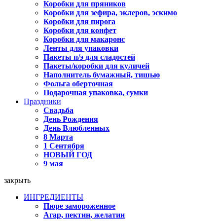
Коробки для пряников
Коробки для зефира, эклеров, эскимо
Коробки для пирога
Коробки для конфет
Коробки для макаронс
Ленты для упаковки
Пакеты п/э для сладостей
Пакеты/коробки для куличей
Наполнитель бумажный, тишью
Фольга оберточная
Подарочная упаковка, сумки
Праздники
Свадьба
День Рождения
День Влюбленных
8 Марта
1 Сентября
НОВЫЙ ГОД
9 мая
закрыть
ИНГРЕДИЕНТЫ
Пюре замороженное
Агар, пектин, желатин