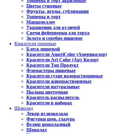
Топперы в торт акриловые
Цветы сушеные
Фрукты, ягоды, сублимация
Топперы в торт
Маршмеллоу
Украшения для куличей
Свечи фейерверки для торта
Золото и серебро пищевое
Красители пищевые
Блеск пищевой
Красители AmeriColor (Америколор)
Красители Art Color (Арт Колор)
Красители Топ Продукт
Фломастеры пищевые
Красители сухие водорастворимые
Красители жирорастворимые
Красители натуральные
Пыльца цветочная
Краситель распылитель
Красители в наборах
Шоколад
Декор из шоколада
Фигурки шок. глазурь
Велюр шоколадный
Шоколад