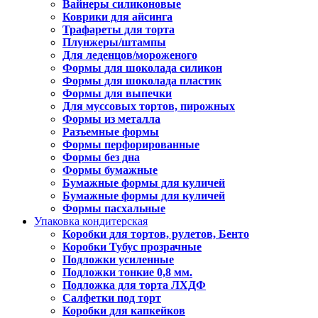
Вайнеры силиконовые
Коврики для айсинга
Трафареты для торта
Плунжеры/штампы
Для леденцов/мороженого
Формы для шоколада силикон
Формы для шоколада пластик
Формы для выпечки
Для муссовых тортов, пирожных
Формы из металла
Разъемные формы
Формы перфорированные
Формы без дна
Формы бумажные
Бумажные формы для куличей
Бумажные формы для куличей
Формы пасхальные
Упаковка кондитерская
Коробки для тортов, рулетов, Бенто
Коробки Тубус прозрачные
Подложки усиленные
Подложки тонкие 0,8 мм.
Подложка для торта ЛХДФ
Салфетки под торт
Коробки для капкейков