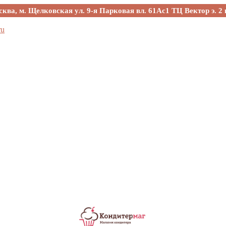
сква, м. Щелковская ул. 9-я Парковая вл. 61Ас1 ТЦ Вектор э. 2 
ru