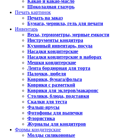
Какао и какао-масло
Шоколадная глазурь
Печать картинок
Печать на заказ
Бумага, чернила, гель для печати
Инвентарь
Весы, термометры, мерные емкости
Инструменты кондитера
Кухонный инвентарь, посуда
Насадки кондитерские
Насадки кондитерские в наборах
Мешки кондитерские
Лента бордюрная для торта
Палочки, дюбеля
Коврики, бумага/фольга
Коврики с разметкой
Коврики для эклеров/макаронс
Столики, блюда, подставки
Скалки для теста
Фальш-ярусы
Фотофоны для выпечки
Флористика
Журналы для кондитеров
Формы кондитерские
Молды силиконовые