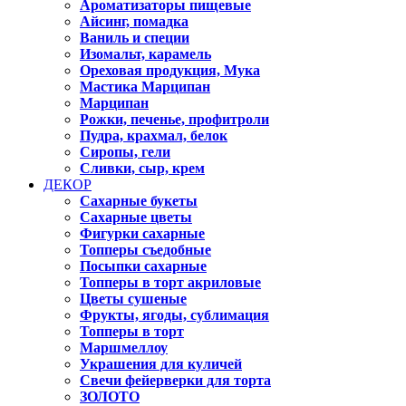
Ароматизаторы пищевые
Айсинг, помадка
Ваниль и специи
Изомальт, карамель
Ореховая продукция, Мука
Мастика Марципан
Марципан
Рожки, печенье, профитроли
Пудра, крахмал, белок
Сиропы, гели
Сливки, сыр, крем
ДЕКОР
Сахарные букеты
Сахарные цветы
Фигурки сахарные
Топперы съедобные
Посыпки сахарные
Топперы в торт акриловые
Цветы сушеные
Фрукты, ягоды, сублимация
Топперы в торт
Маршмеллоу
Украшения для куличей
Свечи фейерверки для торта
ЗОЛОТО