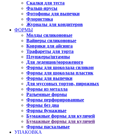
Скалки для теста
Фальш-ярусы
Фотофоны для выпечки
Флористика
Журналы для кондитеров
ФОРМЫ
Молды силиконовые
Вайнеры силиконовые
Коврики для айсинга
Трафареты для торта
Плунжеры/штампы
Для леденцов/мороженого
Формы для шоколада силикон
Формы для шоколада пластик
Формы для выпечки
Для муссовых тортов, пирожных
Формы из металла
Разъемные формы
Формы перфорированные
Формы без дна
Формы бумажные
Бумажные формы для куличей
Бумажные формы для куличей
Формы пасхальные
УПАКОВКА