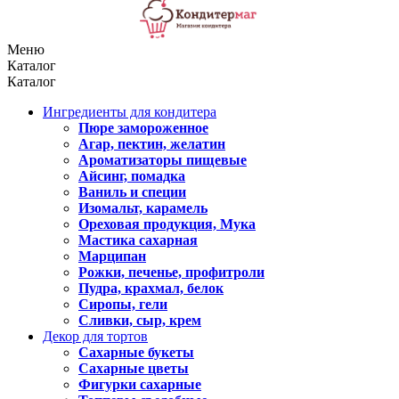
Меню
Каталог
Каталог
Ингредиенты для кондитера
Пюре замороженное
Агар, пектин, желатин
Ароматизаторы пищевые
Айсинг, помадка
Ваниль и специи
Изомальт, карамель
Ореховая продукция, Мука
Мастика сахарная
Марципан
Рожки, печенье, профитроли
Пудра, крахмал, белок
Сиропы, гели
Сливки, сыр, крем
Декор для тортов
Сахарные букеты
Сахарные цветы
Фигурки сахарные