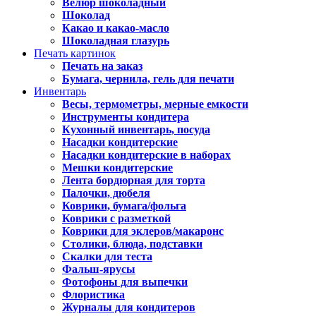
Велюр шоколадный
Шоколад
Какао и какао-масло
Шоколадная глазурь
Печать картинок
Печать на заказ
Бумага, чернила, гель для печати
Инвентарь
Весы, термометры, мерные емкости
Инструменты кондитера
Кухонный инвентарь, посуда
Насадки кондитерские
Насадки кондитерские в наборах
Мешки кондитерские
Лента бордюрная для торта
Палочки, дюбеля
Коврики, бумага/фольга
Коврики с разметкой
Коврики для эклеров/макаронс
Столики, блюда, подставки
Скалки для теста
Фальш-ярусы
Фотофоны для выпечки
Флористика
Журналы для кондитеров