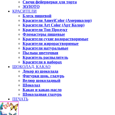
Свечи фейерверки для торта
ЗОЛОТО
КРАСИТЕЛИ
Блеск пищевой
Красители AmeriColor (Америколор)
Красители Art Color (Арт Колор)
Красители Топ Продукт
Фломастеры пищевые
Красители сухие водорастворимые
Красители жирорастворимые
Красители натуральные
Пыльца цветочная
Краситель распылитель
Красители в наборах
ШОКОЛАД, КАКАО
Декор из шоколада
Фигурки шок. глазурь
Велюр шоколадный
Шоколад
Какао и какао-масло
Шоколадная глазурь
ПЕЧАТЬ