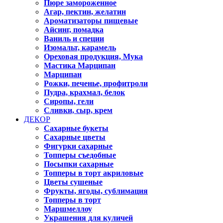
Пюре замороженное
Агар, пектин, желатин
Ароматизаторы пищевые
Айсинг, помадка
Ваниль и специи
Изомальт, карамель
Ореховая продукция, Мука
Мастика Марципан
Марципан
Рожки, печенье, профитроли
Пудра, крахмал, белок
Сиропы, гели
Сливки, сыр, крем
ДЕКОР
Сахарные букеты
Сахарные цветы
Фигурки сахарные
Топперы съедобные
Посыпки сахарные
Топперы в торт акриловые
Цветы сушеные
Фрукты, ягоды, сублимация
Топперы в торт
Маршмеллоу
Украшения для куличей