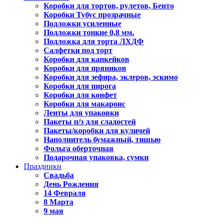
Коробки для тортов, рулетов, Бенто
Коробки Тубус прозрачные
Подложки усиленные
Подложки тонкие 0,8 мм.
Подложка для торта ЛХДФ
Салфетки под торт
Коробки для капкейков
Коробки для пряников
Коробки для зефира, эклеров, эскимо
Коробки для пирога
Коробки для конфет
Коробки для макаронс
Ленты для упаковки
Пакеты п/э для сладостей
Пакеты/коробки для куличей
Наполнитель бумажный, тишью
Фольга оберточная
Подарочная упаковка, сумки
Праздники
Свадьба
День Рождения
14 Февраля
8 Марта
9 мая