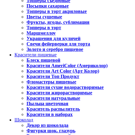
Топперы съедобные
Посыпки сахарные
Топперы в торт акриловые
Цветы сушеные
Фрукты, ягоды, сублимация
Топперы в торт
Маршмеллоу
Украшения для куличей
Свечи фейерверки для торта
Золото и серебро пищевое
Красители пищевые
Блеск пищевой
Красители AmeriColor (Америколор)
Красители Art Color (Арт Колор)
Красители Топ Продукт
Фломастеры пищевые
Красители сухие водорастворимые
Красители жирорастворимые
Красители натуральные
Пыльца цветочная
Краситель распылитель
Красители в наборах
Шоколад
Декор из шоколада
Фигурки шок. глазурь