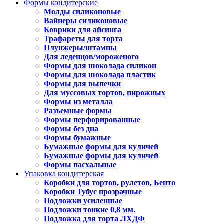
Формы кондитерские
Молды силиконовые
Вайнеры силиконовые
Коврики для айсинга
Трафареты для торта
Плунжеры/штампы
Для леденцов/мороженого
Формы для шоколада силикон
Формы для шоколада пластик
Формы для выпечки
Для муссовых тортов, пирожных
Формы из металла
Разъемные формы
Формы перфорированные
Формы без дна
Формы бумажные
Бумажные формы для куличей
Бумажные формы для куличей
Формы пасхальные
Упаковка кондитерская
Коробки для тортов, рулетов, Бенто
Коробки Тубус прозрачные
Подложки усиленные
Подложки тонкие 0,8 мм.
Подложка для торта ЛХДФ