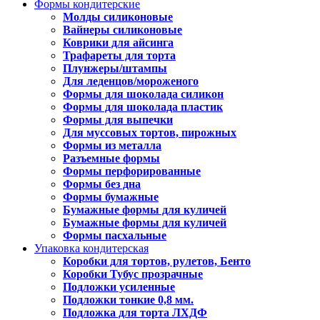
Формы кондитерские
Молды силиконовые
Вайнеры силиконовые
Коврики для айсинга
Трафареты для торта
Плунжеры/штампы
Для леденцов/мороженого
Формы для шоколада силикон
Формы для шоколада пластик
Формы для выпечки
Для муссовых тортов, пирожных
Формы из металла
Разъемные формы
Формы перфорированные
Формы без дна
Формы бумажные
Бумажные формы для куличей
Бумажные формы для куличей
Формы пасхальные
Упаковка кондитерская
Коробки для тортов, рулетов, Бенто
Коробки Тубус прозрачные
Подложки усиленные
Подложки тонкие 0,8 мм.
Подложка для торта ЛХДФ