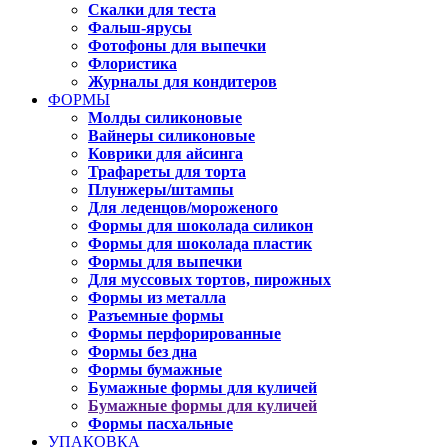
Скалки для теста
Фальш-ярусы
Фотофоны для выпечки
Флористика
Журналы для кондитеров
ФОРМЫ
Молды силиконовые
Вайнеры силиконовые
Коврики для айсинга
Трафареты для торта
Плунжеры/штампы
Для леденцов/мороженого
Формы для шоколада силикон
Формы для шоколада пластик
Формы для выпечки
Для муссовых тортов, пирожных
Формы из металла
Разъемные формы
Формы перфорированные
Формы без дна
Формы бумажные
Бумажные формы для куличей
Бумажные формы для куличей
Формы пасхальные
УПАКОВКА