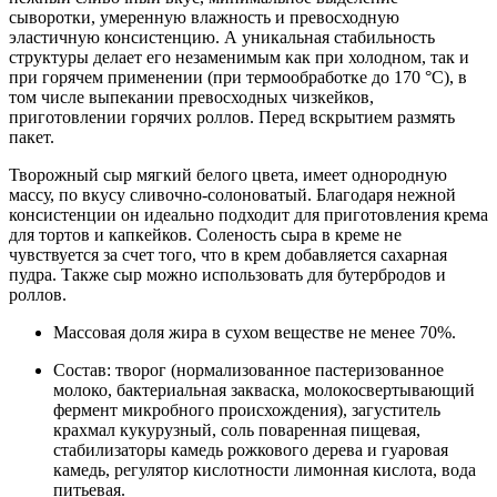
сыворотки, умеренную влажность и превосходную
эластичную консистенцию. А уникальная стабильность
структуры делает его незаменимым как при холодном, так и
при горячем применении (при термообработке до 170 °С), в
том числе выпекании превосходных чизкейков,
приготовлении горячих роллов. Перед вскрытием размять
пакет.
Творожный сыр мягкий белого цвета, имеет однородную
массу, по вкусу сливочно-солоноватый. Благодаря нежной
консистенции он идеально подходит для приготовления крема
для тортов и капкейков. Соленость сыра в креме не
чувствуется за счет того, что в крем добавляется сахарная
пудра. Также сыр можно использовать для бутербродов и
роллов.
Массовая доля жира в сухом веществе не менее 70%.
Состав: творог (нормализованное пастеризованное
молоко, бактериальная закваска, молокосвертывающий
фермент микробного происхождения), загуститель
крахмал кукурузный, соль поваренная пищевая,
стабилизаторы камедь рожкового дерева и гуаровая
камедь, регулятор кислотности лимонная кислота, вода
питьевая.