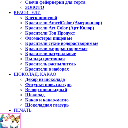
Свечи фейерверки для торта
ЗОЛОТО
КРАСИТЕЛИ
Блеск пищевой
Красители AmeriColor (Америколор)
Красители Art Color (Арт Колор)
Красители Топ Продукт
Фломастеры пищевые
Красители сухие водорастворимые
Красители жирорастворимые
Красители натуральные
Пыльца цветочная
Краситель распылитель
Красители в наборах
ШОКОЛАД, КАКАО
Декор из шоколада
Фигурки шок. глазурь
Велюр шоколадный
Шоколад
Какао и какао-масло
Шоколадная глазурь
ПЕЧАТЬ