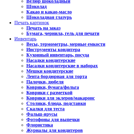
Велюр шоколадный
Шоколад
Какао и какао-масло
Шоколадная глазурь
Печать картинок
Печать на заказ
Бумага, чернила, гель для печати
Инвентарь
Весы, термометры, мерные емкости
Инструменты кондитера
Кухонный инвентарь, посуда
Насадки кондитерские
Насадки кондитерские в наборах
Мешки кондитерские
Лента бордюрная для торта
Палочки, дюбеля
Коврики, бумага/фольга
Коврики с разметкой
Коврики для эклеров/макаронс
Столики, блюда, подставки
Скалки для теста
Фальш-ярусы
Фотофоны для выпечки
Флористика
Журналы для кондитеров