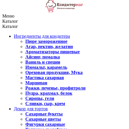
Меню
Каталог
Каталог
Ингредиенты для кондитера
Пюре замороженное
Агар, пектин, желатин
Ароматизаторы пищевые
Айсинг, помадка
Ваниль и специи
Изомальт, карамель
Ореховая продукция, Мука
Мастика сахарная
Марципан
Рожки, печенье, профитроли
Пудра, крахмал, белок
Сиропы, гели
Сливки, сыр, крем
Декор для тортов
Сахарные букеты
Сахарные цветы
Фигурки сахарные