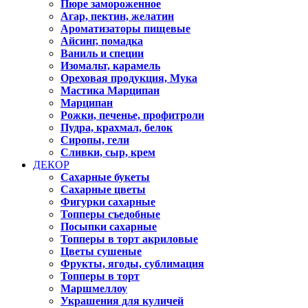
Пюре замороженное
Агар, пектин, желатин
Ароматизаторы пищевые
Айсинг, помадка
Ваниль и специи
Изомальт, карамель
Ореховая продукция, Мука
Мастика Марципан
Марципан
Рожки, печенье, профитроли
Пудра, крахмал, белок
Сиропы, гели
Сливки, сыр, крем
ДЕКОР
Сахарные букеты
Сахарные цветы
Фигурки сахарные
Топперы съедобные
Посыпки сахарные
Топперы в торт акриловые
Цветы сушеные
Фрукты, ягоды, сублимация
Топперы в торт
Маршмеллоу
Украшения для куличей