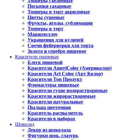
Топперы съедобные
Посыпки сахарные
Топперы в торт акриловые
Цветы сушеные
Фрукты, ягоды, сублимация
Топперы в торт
Маршмеллоу
Украшения для куличей
Свечи фейерверки для торта
Золото и серебро пищевое
Красители пищевые
Блеск пищевой
Красители AmeriColor (Америколор)
Красители Art Color (Арт Колор)
Красители Топ Продукт
Фломастеры пищевые
Красители сухие водорастворимые
Красители жирорастворимые
Красители натуральные
Пыльца цветочная
Краситель распылитель
Красители в наборах
Шоколад
Декор из шоколада
Фигурки шок. глазурь