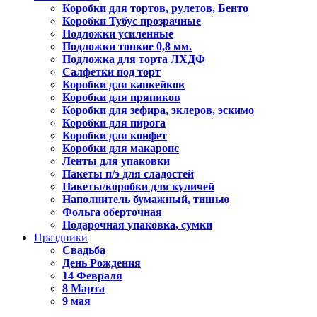
Коробки для тортов, рулетов, Бенто
Коробки Тубус прозрачные
Подложки усиленные
Подложки тонкие 0,8 мм.
Подложка для торта ЛХДФ
Салфетки под торт
Коробки для капкейков
Коробки для пряников
Коробки для зефира, эклеров, эскимо
Коробки для пирога
Коробки для конфет
Коробки для макаронс
Ленты для упаковки
Пакеты п/э для сладостей
Пакеты/коробки для куличей
Наполнитель бумажный, тишью
Фольга оберточная
Подарочная упаковка, сумки
Праздники
Свадьба
День Рождения
14 Февраля
8 Марта
9 мая