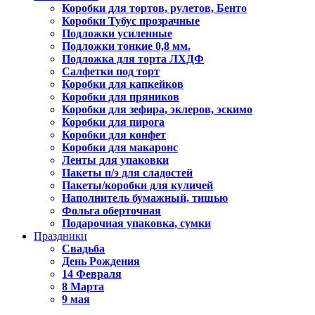
Коробки для тортов, рулетов, Бенто
Коробки Тубус прозрачные
Подложки усиленные
Подложки тонкие 0,8 мм.
Подложка для торта ЛХДФ
Салфетки под торт
Коробки для капкейков
Коробки для пряников
Коробки для зефира, эклеров, эскимо
Коробки для пирога
Коробки для конфет
Коробки для макаронс
Ленты для упаковки
Пакеты п/э для сладостей
Пакеты/коробки для куличей
Наполнитель бумажный, тишью
Фольга оберточная
Подарочная упаковка, сумки
Праздники
Свадьба
День Рождения
14 Февраля
8 Марта
9 мая