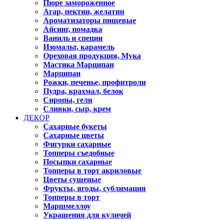
Пюре замороженное
Агар, пектин, желатин
Ароматизаторы пищевые
Айсинг, помадка
Ваниль и специи
Изомальт, карамель
Ореховая продукция, Мука
Мастика Марципан
Марципан
Рожки, печенье, профитроли
Пудра, крахмал, белок
Сиропы, гели
Сливки, сыр, крем
ДЕКОР
Сахарные букеты
Сахарные цветы
Фигурки сахарные
Топперы съедобные
Посыпки сахарные
Топперы в торт акриловые
Цветы сушеные
Фрукты, ягоды, сублимация
Топперы в торт
Маршмеллоу
Украшения для куличей