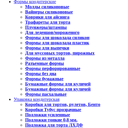
Формы кондитерские
Молды силиконовые
Вайнеры силиконовые
Коврики для айсинга
Трафареты для торта
Плунжеры/штампы
Для леденцов/мороженого
Формы для шоколада силикон
Формы для шоколада пластик
Формы для выпечки
Для муссовых тортов, пирожных
Формы из металла
Разъемные формы
Формы перфорированные
Формы без дна
Формы бумажные
Бумажные формы для куличей
Бумажные формы для куличей
Формы пасхальные
Упаковка кондитерская
Коробки для тортов, рулетов, Бенто
Коробки Тубус прозрачные
Подложки усиленные
Подложки тонкие 0,8 мм.
Подложка для торта ЛХДФ