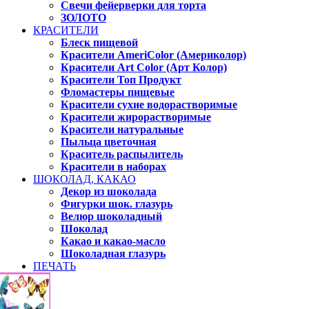
Свечи фейерверки для торта
ЗОЛОТО
КРАСИТЕЛИ
Блеск пищевой
Красители AmeriColor (Америколор)
Красители Art Color (Арт Колор)
Красители Топ Продукт
Фломастеры пищевые
Красители сухие водорастворимые
Красители жирорастворимые
Красители натуральные
Пыльца цветочная
Краситель распылитель
Красители в наборах
ШОКОЛАД, КАКАО
Декор из шоколада
Фигурки шок. глазурь
Велюр шоколадный
Шоколад
Какао и какао-масло
Шоколадная глазурь
ПЕЧАТЬ