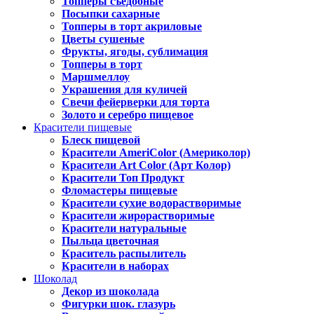
Топперы съедобные
Посыпки сахарные
Топперы в торт акриловые
Цветы сушеные
Фрукты, ягоды, сублимация
Топперы в торт
Маршмеллоу
Украшения для куличей
Свечи фейерверки для торта
Золото и серебро пищевое
Красители пищевые
Блеск пищевой
Красители AmeriColor (Америколор)
Красители Art Color (Арт Колор)
Красители Топ Продукт
Фломастеры пищевые
Красители сухие водорастворимые
Красители жирорастворимые
Красители натуральные
Пыльца цветочная
Краситель распылитель
Красители в наборах
Шоколад
Декор из шоколада
Фигурки шок. глазурь