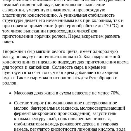
нежный сливочный вкус, минимальное выделение
сыворотки, умеренную влажность и превосходную
эластичную консистенцию. А уникальная стабильность
структуры делает его незаменимым как при холодном, так и
при горячем применении (при термообработке до 170 °С), в
том числе выпекании превосходных чизкейков,
приготовлении горячих роллов. Перед вскрытием размять
пакет.
Творожный сыр мягкий белого цвета, имеет однородную
массу, по вкусу сливочно-солоноватый. Благодаря нежной
консистенции он идеально подходит для приготовления крема
для тортов и капкейков. Соленость сыра в креме не
чувствуется за счет того, что в крем добавляется сахарная
пудра. Также сыр можно использовать для бутербродов и
роллов.
Массовая доля жира в сухом веществе не менее 70%.
Состав: творог (нормализованное пастеризованное
молоко, бактериальная закваска, молокосвертывающий
фермент микробного происхождения), загуститель
крахмал кукурузный, соль поваренная пищевая,
стабилизаторы камедь рожкового дерева и гуаровая
камедь, регулятор кислотности лимонная кислота, вода