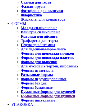
Скалки для теста
Фальш-ярусы
Фотофоны для выпечки
Флористика
Журналы для кондитеров
ФОРМЫ
Молды силиконовые
Вайнеры силиконовые
Коврики для айсинга
Трафареты для торта
Плунжеры/штампы
Для леденцов/мороженого
Формы для шоколада силикон
Формы для шоколада пластик
Формы для выпечки
Для муссовых тортов, пирожных
Формы из металла
Разъемные формы
Формы перфорированные
Формы без дна
Формы бумажные
Бумажные формы для куличей
Бумажные формы для куличей
Формы пасхальные
УПАКОВКА