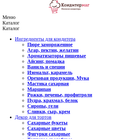
Меню
Каталог
Каталог
Ингредиенты для кондитера
Пюре замороженное
Агар, пектин, желатин
Ароматизаторы пищевые
Айсинг, помадка
Ваниль и специи
Изомальт, карамель
Ореховая продукция, Мука
Мастика сахарная
Марципан
Рожки, печенье, профитроли
Пудра, крахмал, белок
Сиропы, гели
Сливки, сыр, крем
Декор для тортов
Сахарные букеты
Сахарные цветы
Фигурки сахарные