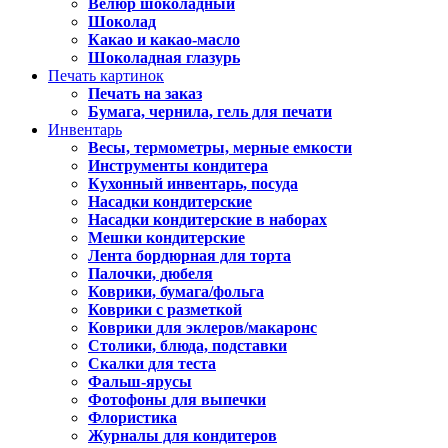
Велюр шоколадный
Шоколад
Какао и какао-масло
Шоколадная глазурь
Печать картинок
Печать на заказ
Бумага, чернила, гель для печати
Инвентарь
Весы, термометры, мерные емкости
Инструменты кондитера
Кухонный инвентарь, посуда
Насадки кондитерские
Насадки кондитерские в наборах
Мешки кондитерские
Лента бордюрная для торта
Палочки, дюбеля
Коврики, бумага/фольга
Коврики с разметкой
Коврики для эклеров/макаронс
Столики, блюда, подставки
Скалки для теста
Фальш-ярусы
Фотофоны для выпечки
Флористика
Журналы для кондитеров