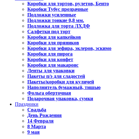
Коробки для тортов, рулетов, Бенто
Коробки Тубус прозрачные
Подложки усиленные
Подложки тонкие 0,8 мм.
Подложка для торта ЛХДФ
Салфетки под торт
Коробки для капкейков
Коробки для пряников
Коробки для зефира, эклеров, эскимо
Коробки для пирога
Коробки для конфет
Коробки для макаронс
Ленты для упаковки
Пакеты п/э для сладостей
Пакеты/коробки для куличей
Наполнитель бумажный, тишью
Фольга оберточная
Подарочная упаковка, сумки
Праздники
Свадьба
День Рождения
14 Февраля
8 Марта
9 мая