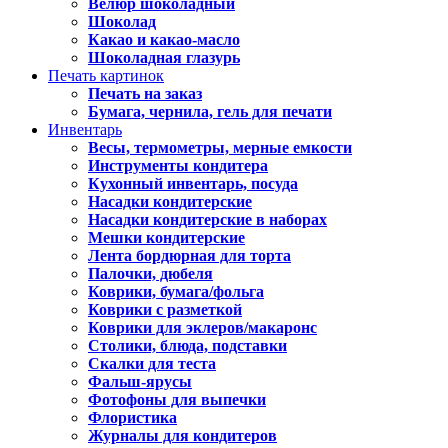
Велюр шоколадный
Шоколад
Какао и какао-масло
Шоколадная глазурь
Печать картинок
Печать на заказ
Бумага, чернила, гель для печати
Инвентарь
Весы, термометры, мерные емкости
Инструменты кондитера
Кухонный инвентарь, посуда
Насадки кондитерские
Насадки кондитерские в наборах
Мешки кондитерские
Лента бордюрная для торта
Палочки, дюбеля
Коврики, бумага/фольга
Коврики с разметкой
Коврики для эклеров/макаронс
Столики, блюда, подставки
Скалки для теста
Фальш-ярусы
Фотофоны для выпечки
Флористика
Журналы для кондитеров