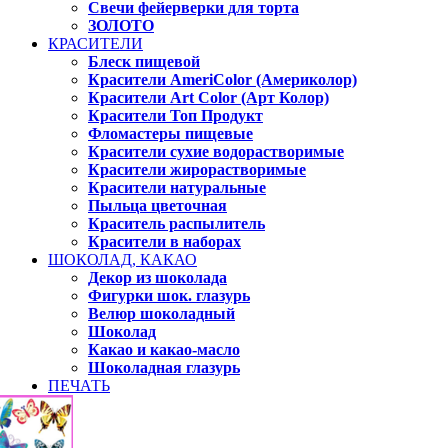
Свечи фейерверки для торта
ЗОЛОТО
КРАСИТЕЛИ
Блеск пищевой
Красители AmeriColor (Америколор)
Красители Art Color (Арт Колор)
Красители Топ Продукт
Фломастеры пищевые
Красители сухие водорастворимые
Красители жирорастворимые
Красители натуральные
Пыльца цветочная
Краситель распылитель
Красители в наборах
ШОКОЛАД, КАКАО
Декор из шоколада
Фигурки шок. глазурь
Велюр шоколадный
Шоколад
Какао и какао-масло
Шоколадная глазурь
ПЕЧАТЬ