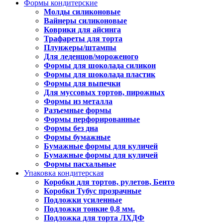
Формы кондитерские
Молды силиконовые
Вайнеры силиконовые
Коврики для айсинга
Трафареты для торта
Плунжеры/штампы
Для леденцов/мороженого
Формы для шоколада силикон
Формы для шоколада пластик
Формы для выпечки
Для муссовых тортов, пирожных
Формы из металла
Разъемные формы
Формы перфорированные
Формы без дна
Формы бумажные
Бумажные формы для куличей
Бумажные формы для куличей
Формы пасхальные
Упаковка кондитерская
Коробки для тортов, рулетов, Бенто
Коробки Тубус прозрачные
Подложки усиленные
Подложки тонкие 0,8 мм.
Подложка для торта ЛХДФ