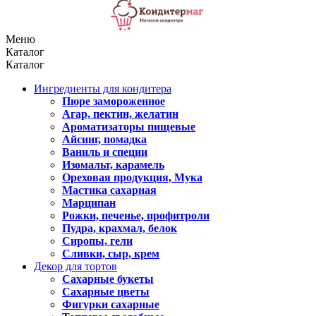
Меню
Каталог
Каталог
Ингредиенты для кондитера
Пюре замороженное
Агар, пектин, желатин
Ароматизаторы пищевые
Айсинг, помадка
Ваниль и специи
Изомальт, карамель
Ореховая продукция, Мука
Мастика сахарная
Марципан
Рожки, печенье, профитроли
Пудра, крахмал, белок
Сиропы, гели
Сливки, сыр, крем
Декор для тортов
Сахарные букеты
Сахарные цветы
Фигурки сахарные