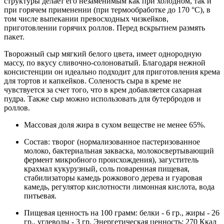
структуры делает его незаменимым как при холодном, так и
при горячем применении (при термообработке до 170 °С), в
том числе выпекании превосходных чизкейков,
приготовлении горячих роллов. Перед вскрытием размять
пакет.
Творожный сыр мягкий белого цвета, имеет однородную
массу, по вкусу сливочно-солоноватый. Благодаря нежной
консистенции он идеально подходит для приготовления крема
для тортов и капкейков. Соленость сыра в креме не
чувствуется за счет того, что в крем добавляется сахарная
пудра. Также сыр можно использовать для бутербродов и
роллов.
Массовая доля жира в сухом веществе не менее 65%.
Состав: творог (нормализованное пастеризованное
молоко, бактериальная закваска, молокосвертывающий
фермент микробного происхождения), загуститель
крахмал кукурузный, соль поваренная пищевая,
стабилизаторы камедь рожкового дерева и гуаровая
камедь, регулятор кислотности лимонная кислота, вода
питьевая.
Пищевая ценность на 100 грамм: белки - 6 гр., жиры - 26
гр., углеводы - 3 гр. Энергетическая ценность: 270 Ккал