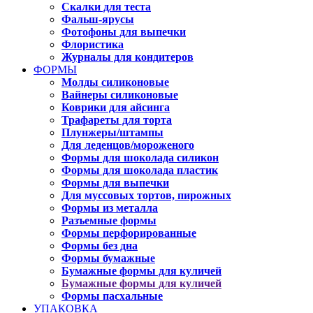
Скалки для теста
Фальш-ярусы
Фотофоны для выпечки
Флористика
Журналы для кондитеров
ФОРМЫ
Молды силиконовые
Вайнеры силиконовые
Коврики для айсинга
Трафареты для торта
Плунжеры/штампы
Для леденцов/мороженого
Формы для шоколада силикон
Формы для шоколада пластик
Формы для выпечки
Для муссовых тортов, пирожных
Формы из металла
Разъемные формы
Формы перфорированные
Формы без дна
Формы бумажные
Бумажные формы для куличей
Бумажные формы для куличей
Формы пасхальные
УПАКОВКА