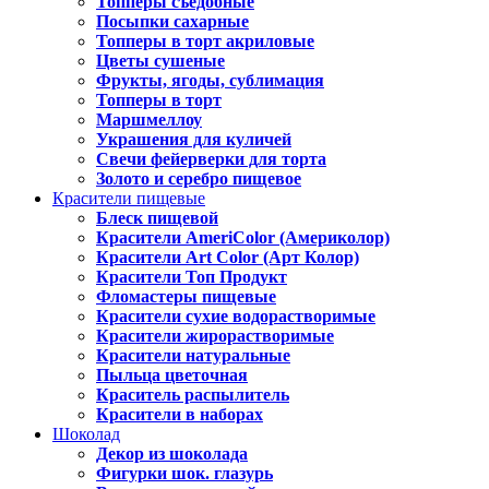
Топперы съедобные
Посыпки сахарные
Топперы в торт акриловые
Цветы сушеные
Фрукты, ягоды, сублимация
Топперы в торт
Маршмеллоу
Украшения для куличей
Свечи фейерверки для торта
Золото и серебро пищевое
Красители пищевые
Блеск пищевой
Красители AmeriColor (Америколор)
Красители Art Color (Арт Колор)
Красители Топ Продукт
Фломастеры пищевые
Красители сухие водорастворимые
Красители жирорастворимые
Красители натуральные
Пыльца цветочная
Краситель распылитель
Красители в наборах
Шоколад
Декор из шоколада
Фигурки шок. глазурь