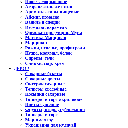
Пюре замороженное
Агар, пектин, желатин
Ароматизаторы пищевые
Айсинг, помадка
Ваниль и специи
Изомальт, карамель
Ореховая продукция, Мука
Мастика Марципан
Марципан
Рожки, печенье, профитроли
Пудра, крахмал, белок
Сиропы, гели
Сливки, сыр, крем
ДЕКОР
Сахарные букеты
Сахарные цветы
Фигурки сахарные
Топперы съедобные
Посыпки сахарные
Топперы в торт акриловые
Цветы сушеные
Фрукты, ягоды, сублимация
Топперы в торт
Маршмеллоу
Украшения для куличей