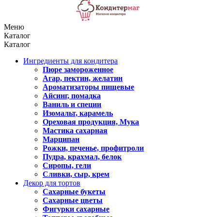
Меню
Каталог
Каталог
Ингредиенты для кондитера
Пюре замороженное
Агар, пектин, желатин
Ароматизаторы пищевые
Айсинг, помадка
Ваниль и специи
Изомальт, карамель
Ореховая продукция, Мука
Мастика сахарная
Марципан
Рожки, печенье, профитроли
Пудра, крахмал, белок
Сиропы, гели
Сливки, сыр, крем
Декор для тортов
Сахарные букеты
Сахарные цветы
Фигурки сахарные