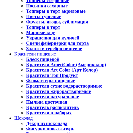
Топперы съедобные
Посыпки сахарные
Топперы в торт акриловые
Цветы сушеные
Фрукты, ягоды, сублимация
Топперы в торт
Маршмеллоу
Украшения для куличей
Свечи фейерверки для торта
Золото и серебро пищевое
Красители пищевые
Блеск пищевой
Красители AmeriColor (Америколор)
Красители Art Color (Арт Колор)
Красители Топ Продукт
Фломастеры пищевые
Красители сухие водорастворимые
Красители жирорастворимые
Красители натуральные
Пыльца цветочная
Краситель распылитель
Красители в наборах
Шоколад
Декор из шоколада
Фигурки шок. глазурь