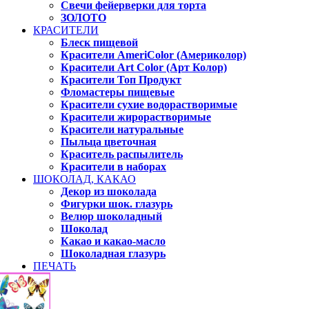
Свечи фейерверки для торта
ЗОЛОТО
КРАСИТЕЛИ
Блеск пищевой
Красители AmeriColor (Америколор)
Красители Art Color (Арт Колор)
Красители Топ Продукт
Фломастеры пищевые
Красители сухие водорастворимые
Красители жирорастворимые
Красители натуральные
Пыльца цветочная
Краситель распылитель
Красители в наборах
ШОКОЛАД, КАКАО
Декор из шоколада
Фигурки шок. глазурь
Велюр шоколадный
Шоколад
Какао и какао-масло
Шоколадная глазурь
ПЕЧАТЬ