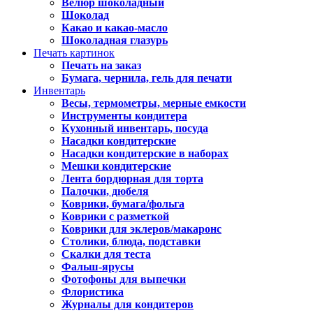
Велюр шоколадный
Шоколад
Какао и какао-масло
Шоколадная глазурь
Печать картинок
Печать на заказ
Бумага, чернила, гель для печати
Инвентарь
Весы, термометры, мерные емкости
Инструменты кондитера
Кухонный инвентарь, посуда
Насадки кондитерские
Насадки кондитерские в наборах
Мешки кондитерские
Лента бордюрная для торта
Палочки, дюбеля
Коврики, бумага/фольга
Коврики с разметкой
Коврики для эклеров/макаронс
Столики, блюда, подставки
Скалки для теста
Фальш-ярусы
Фотофоны для выпечки
Флористика
Журналы для кондитеров