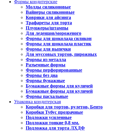
Формы кондитерские
Молды силиконовые
Вайнеры силиконовые
Коврики для айсинга
Трафареты для торта
Плунжеры/штампы
Для леденцов/мороженого
Формы для шоколада силикон
Формы для шоколада пластик
Формы для выпечки
Для муссовых тортов, пирожных
Формы из металла
Разъемные формы
Формы перфорированные
Формы без дна
Формы бумажные
Бумажные формы для куличей
Бумажные формы для куличей
Формы пасхальные
Упаковка кондитерская
Коробки для тортов, рулетов, Бенто
Коробки Тубус прозрачные
Подложки усиленные
Подложки тонкие 0,8 мм.
Подложка для торта ЛХДФ