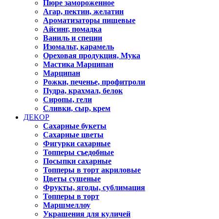
Пюре замороженное
Агар, пектин, желатин
Ароматизаторы пищевые
Айсинг, помадка
Ваниль и специи
Изомальт, карамель
Ореховая продукция, Мука
Мастика Марципан
Марципан
Рожки, печенье, профитроли
Пудра, крахмал, белок
Сиропы, гели
Сливки, сыр, крем
ДЕКОР
Сахарные букеты
Сахарные цветы
Фигурки сахарные
Топперы съедобные
Посыпки сахарные
Топперы в торт акриловые
Цветы сушеные
Фрукты, ягоды, сублимация
Топперы в торт
Маршмеллоу
Украшения для куличей