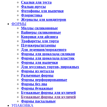
Скалки для теста
Фальш-ярусы
Фотофоны для выпечки
Флористика
Журналы для кондитеров
ФОРМЫ
Молды силиконовые
Вайнеры силиконовые
Коврики для айсинга
Трафареты для торта
Плунжеры/штампы
Для леденцов/мороженого
Формы для шоколада силикон
Формы для шоколада пластик
Формы для выпечки
Для муссовых тортов, пирожных
Формы из металла
Разъемные формы
Формы перфорированные
Формы без дна
Формы бумажные
Бумажные формы для куличей
Бумажные формы для куличей
Формы пасхальные
УПАКОВКА