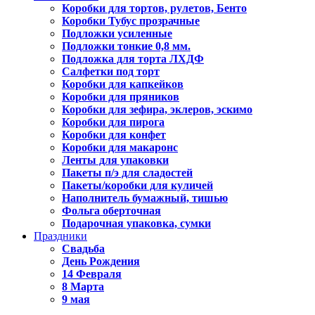
Коробки для тортов, рулетов, Бенто
Коробки Тубус прозрачные
Подложки усиленные
Подложки тонкие 0,8 мм.
Подложка для торта ЛХДФ
Салфетки под торт
Коробки для капкейков
Коробки для пряников
Коробки для зефира, эклеров, эскимо
Коробки для пирога
Коробки для конфет
Коробки для макаронс
Ленты для упаковки
Пакеты п/э для сладостей
Пакеты/коробки для куличей
Наполнитель бумажный, тишью
Фольга оберточная
Подарочная упаковка, сумки
Праздники
Свадьба
День Рождения
14 Февраля
8 Марта
9 мая