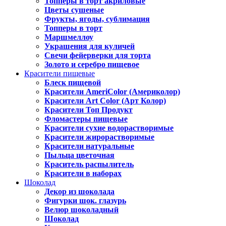
Топперы в торт акриловые
Цветы сушеные
Фрукты, ягоды, сублимация
Топперы в торт
Маршмеллоу
Украшения для куличей
Свечи фейерверки для торта
Золото и серебро пищевое
Красители пищевые
Блеск пищевой
Красители AmeriColor (Америколор)
Красители Art Color (Арт Колор)
Красители Топ Продукт
Фломастеры пищевые
Красители сухие водорастворимые
Красители жирорастворимые
Красители натуральные
Пыльца цветочная
Краситель распылитель
Красители в наборах
Шоколад
Декор из шоколада
Фигурки шок. глазурь
Велюр шоколадный
Шоколад