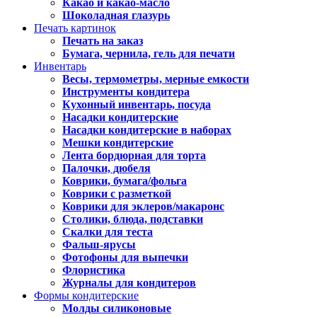
Какао и какао-масло
Шоколадная глазурь
Печать картинок
Печать на заказ
Бумага, чернила, гель для печати
Инвентарь
Весы, термометры, мерные емкости
Инструменты кондитера
Кухонный инвентарь, посуда
Насадки кондитерские
Насадки кондитерские в наборах
Мешки кондитерские
Лента бордюрная для торта
Палочки, дюбеля
Коврики, бумага/фольга
Коврики с разметкой
Коврики для эклеров/макаронс
Столики, блюда, подставки
Скалки для теста
Фальш-ярусы
Фотофоны для выпечки
Флористика
Журналы для кондитеров
Формы кондитерские
Молды силиконовые