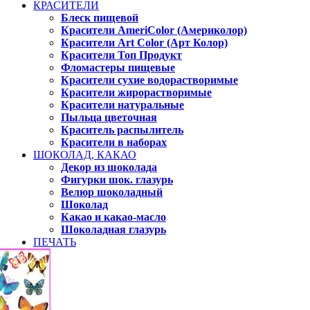
КРАСИТЕЛИ
Блеск пищевой
Красители AmeriColor (Америколор)
Красители Art Color (Арт Колор)
Красители Топ Продукт
Фломастеры пищевые
Красители сухие водорастворимые
Красители жирорастворимые
Красители натуральные
Пыльца цветочная
Краситель распылитель
Красители в наборах
ШОКОЛАД, КАКАО
Декор из шоколада
Фигурки шок. глазурь
Велюр шоколадный
Шоколад
Какао и какао-масло
Шоколадная глазурь
ПЕЧАТЬ