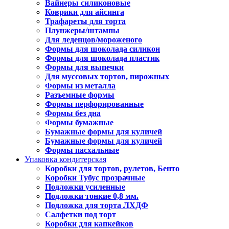
Вайнеры силиконовые
Коврики для айсинга
Трафареты для торта
Плунжеры/штампы
Для леденцов/мороженого
Формы для шоколада силикон
Формы для шоколада пластик
Формы для выпечки
Для муссовых тортов, пирожных
Формы из металла
Разъемные формы
Формы перфорированные
Формы без дна
Формы бумажные
Бумажные формы для куличей
Бумажные формы для куличей
Формы пасхальные
Упаковка кондитерская
Коробки для тортов, рулетов, Бенто
Коробки Тубус прозрачные
Подложки усиленные
Подложки тонкие 0,8 мм.
Подложка для торта ЛХДФ
Салфетки под торт
Коробки для капкейков