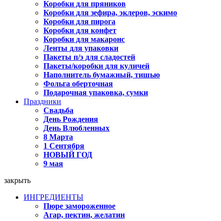
Коробки для пряников
Коробки для зефира, эклеров, эскимо
Коробки для пирога
Коробки для конфет
Коробки для макаронс
Ленты для упаковки
Пакеты п/э для сладостей
Пакеты/коробки для куличей
Наполнитель бумажный, тишью
Фольга оберточная
Подарочная упаковка, сумки
Праздники
Свадьба
День Рождения
День Влюбленных
8 Марта
1 Сентября
НОВЫЙ ГОД
9 мая
закрыть
ИНГРЕДИЕНТЫ
Пюре замороженное
Агар, пектин, желатин