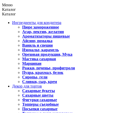
Меню
Каталог
Каталог
Ингредиенты для кондитера
Пюре замороженное
Агар, пектин, желатин
Ароматизаторы пищевые
Айсинг, помадка
Ваниль и специи
Изомальт, карамель
Ореховая продукция, Мука
Мастика сахарная
Марципан
Рожки, печенье, профитроли
Пудра, крахмал, белок
Сиропы, гели
Сливки, сыр, крем
Декор для тортов
Сахарные букеты
Сахарные цветы
Фигурки сахарные
Топперы съедобные
Посыпки сахарные