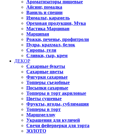
Ароматизаторы пищевые
Айсинг, помадка
Ваниль и специи
Изомальт, карамель
Ореховая продукция, Мука
Мастика Марципан
Марципан
Рожки, печенье, профитроли
Пудра, крахмал, белок
Сиропы, гели
Сливки, сыр, крем
ДЕКОР
Сахарные букеты
Сахарные цветы
Фигурки сахарные
Топперы съедобные
Посыпки сахарные
Топперы в торт акриловые
Цветы сушеные
Фрукты, ягоды, сублимация
Топперы в торт
Маршмеллоу
Украшения для куличей
Свечи фейерверки для торта
ЗОЛОТО