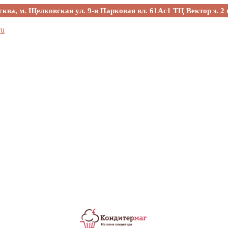
сква, м. Щелковская ул. 9-я Парковая вл. 61Ас1 ТЦ Вектор э. 2 
ru