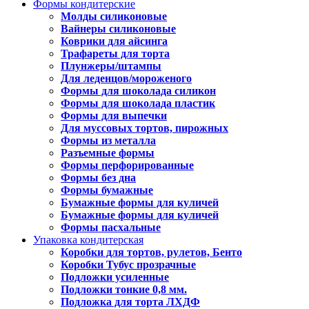
Формы кондитерские
Молды силиконовые
Вайнеры силиконовые
Коврики для айсинга
Трафареты для торта
Плунжеры/штампы
Для леденцов/мороженого
Формы для шоколада силикон
Формы для шоколада пластик
Формы для выпечки
Для муссовых тортов, пирожных
Формы из металла
Разъемные формы
Формы перфорированные
Формы без дна
Формы бумажные
Бумажные формы для куличей
Бумажные формы для куличей
Формы пасхальные
Упаковка кондитерская
Коробки для тортов, рулетов, Бенто
Коробки Тубус прозрачные
Подложки усиленные
Подложки тонкие 0,8 мм.
Подложка для торта ЛХДФ