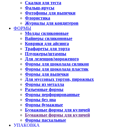
Скалки для теста
Фальш-ярусы
Фотофоны для выпечки
Флористика
Журналы для кондитеров
ФОРМЫ
Молды силиконовые
Вайнеры силиконовые
Коврики для айсинга
Трафареты для торта
Плунжеры/штампы
Для леденцов/мороженого
Формы для шоколада силикон
Формы для шоколада пластик
Формы для выпечки
Для муссовых тортов, пирожных
Формы из металла
Разъемные формы
Формы перфорированные
Формы без дна
Формы бумажные
Бумажные формы для куличей
Бумажные формы для куличей
Формы пасхальные
УПАКОВКА