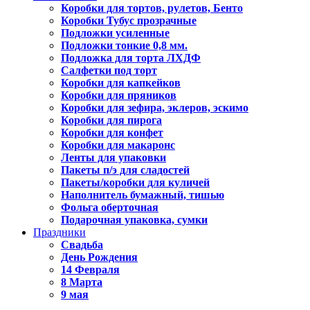
Коробки для тортов, рулетов, Бенто
Коробки Тубус прозрачные
Подложки усиленные
Подложки тонкие 0,8 мм.
Подложка для торта ЛХДФ
Салфетки под торт
Коробки для капкейков
Коробки для пряников
Коробки для зефира, эклеров, эскимо
Коробки для пирога
Коробки для конфет
Коробки для макаронс
Ленты для упаковки
Пакеты п/э для сладостей
Пакеты/коробки для куличей
Наполнитель бумажный, тишью
Фольга оберточная
Подарочная упаковка, сумки
Праздники
Свадьба
День Рождения
14 Февраля
8 Марта
9 мая