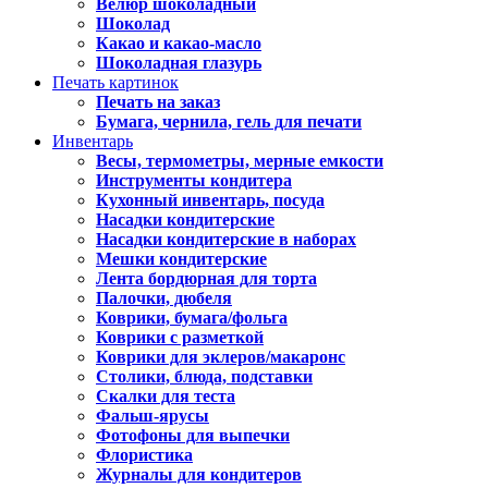
Велюр шоколадный
Шоколад
Какао и какао-масло
Шоколадная глазурь
Печать картинок
Печать на заказ
Бумага, чернила, гель для печати
Инвентарь
Весы, термометры, мерные емкости
Инструменты кондитера
Кухонный инвентарь, посуда
Насадки кондитерские
Насадки кондитерские в наборах
Мешки кондитерские
Лента бордюрная для торта
Палочки, дюбеля
Коврики, бумага/фольга
Коврики с разметкой
Коврики для эклеров/макаронс
Столики, блюда, подставки
Скалки для теста
Фальш-ярусы
Фотофоны для выпечки
Флористика
Журналы для кондитеров