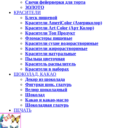
Свечи фейерверки для торта
ЗОЛОТО
КРАСИТЕЛИ
Блеск пищевой
Красители AmeriColor (Америколор)
Красители Art Color (Арт Колор)
Красители Топ Продукт
Фломастеры пищевые
Красители сухие водорастворимые
Красители жирорастворимые
Красители натуральные
Пыльца цветочная
Краситель распылитель
Красители в наборах
ШОКОЛАД, КАКАО
Декор из шоколада
Фигурки шок. глазурь
Велюр шоколадный
Шоколад
Какао и какао-масло
Шоколадная глазурь
ПЕЧАТЬ