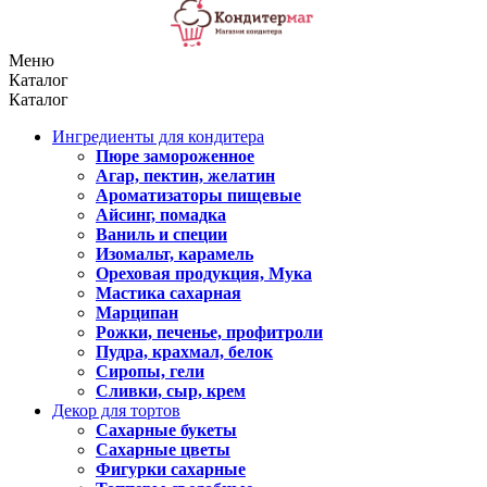
Меню
Каталог
Каталог
Ингредиенты для кондитера
Пюре замороженное
Агар, пектин, желатин
Ароматизаторы пищевые
Айсинг, помадка
Ваниль и специи
Изомальт, карамель
Ореховая продукция, Мука
Мастика сахарная
Марципан
Рожки, печенье, профитроли
Пудра, крахмал, белок
Сиропы, гели
Сливки, сыр, крем
Декор для тортов
Сахарные букеты
Сахарные цветы
Фигурки сахарные