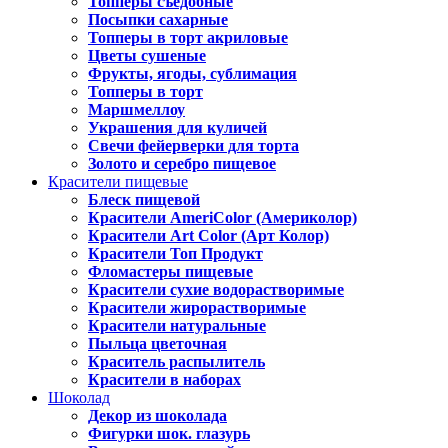
Топперы съедобные
Посыпки сахарные
Топперы в торт акриловые
Цветы сушеные
Фрукты, ягоды, сублимация
Топперы в торт
Маршмеллоу
Украшения для куличей
Свечи фейерверки для торта
Золото и серебро пищевое
Красители пищевые
Блеск пищевой
Красители AmeriColor (Америколор)
Красители Art Color (Арт Колор)
Красители Топ Продукт
Фломастеры пищевые
Красители сухие водорастворимые
Красители жирорастворимые
Красители натуральные
Пыльца цветочная
Краситель распылитель
Красители в наборах
Шоколад
Декор из шоколада
Фигурки шок. глазурь