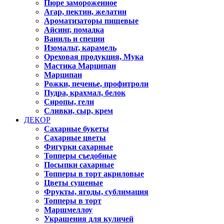
Пюре замороженное
Агар, пектин, желатин
Ароматизаторы пищевые
Айсинг, помадка
Ваниль и специи
Изомальт, карамель
Ореховая продукция, Мука
Мастика Марципан
Марципан
Рожки, печенье, профитроли
Пудра, крахмал, белок
Сиропы, гели
Сливки, сыр, крем
ДЕКОР
Сахарные букеты
Сахарные цветы
Фигурки сахарные
Топперы съедобные
Посыпки сахарные
Топперы в торт акриловые
Цветы сушеные
Фрукты, ягоды, сублимация
Топперы в торт
Маршмеллоу
Украшения для куличей