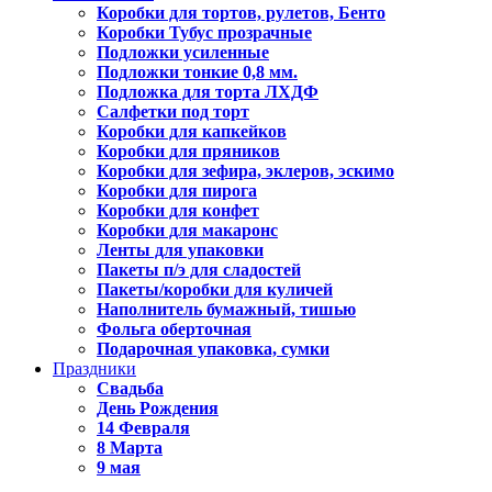
Коробки для тортов, рулетов, Бенто
Коробки Тубус прозрачные
Подложки усиленные
Подложки тонкие 0,8 мм.
Подложка для торта ЛХДФ
Салфетки под торт
Коробки для капкейков
Коробки для пряников
Коробки для зефира, эклеров, эскимо
Коробки для пирога
Коробки для конфет
Коробки для макаронс
Ленты для упаковки
Пакеты п/э для сладостей
Пакеты/коробки для куличей
Наполнитель бумажный, тишью
Фольга оберточная
Подарочная упаковка, сумки
Праздники
Свадьба
День Рождения
14 Февраля
8 Марта
9 мая