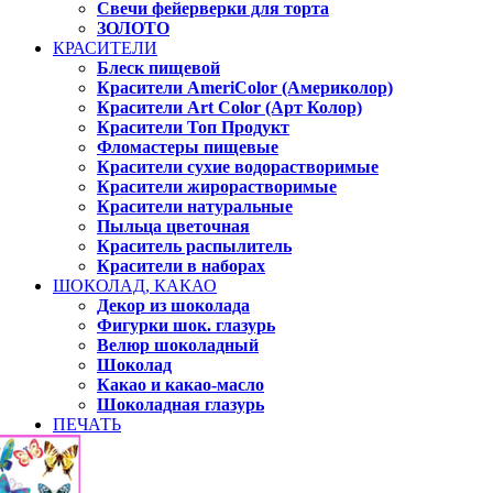
Свечи фейерверки для торта
ЗОЛОТО
КРАСИТЕЛИ
Блеск пищевой
Красители AmeriColor (Америколор)
Красители Art Color (Арт Колор)
Красители Топ Продукт
Фломастеры пищевые
Красители сухие водорастворимые
Красители жирорастворимые
Красители натуральные
Пыльца цветочная
Краситель распылитель
Красители в наборах
ШОКОЛАД, КАКАО
Декор из шоколада
Фигурки шок. глазурь
Велюр шоколадный
Шоколад
Какао и какао-масло
Шоколадная глазурь
ПЕЧАТЬ