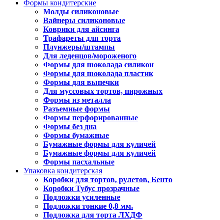
Формы кондитерские
Молды силиконовые
Вайнеры силиконовые
Коврики для айсинга
Трафареты для торта
Плунжеры/штампы
Для леденцов/мороженого
Формы для шоколада силикон
Формы для шоколада пластик
Формы для выпечки
Для муссовых тортов, пирожных
Формы из металла
Разъемные формы
Формы перфорированные
Формы без дна
Формы бумажные
Бумажные формы для куличей
Бумажные формы для куличей
Формы пасхальные
Упаковка кондитерская
Коробки для тортов, рулетов, Бенто
Коробки Тубус прозрачные
Подложки усиленные
Подложки тонкие 0,8 мм.
Подложка для торта ЛХДФ