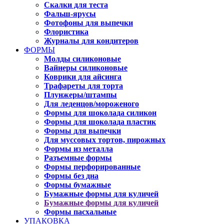
Скалки для теста
Фальш-ярусы
Фотофоны для выпечки
Флористика
Журналы для кондитеров
ФОРМЫ
Молды силиконовые
Вайнеры силиконовые
Коврики для айсинга
Трафареты для торта
Плунжеры/штампы
Для леденцов/мороженого
Формы для шоколада силикон
Формы для шоколада пластик
Формы для выпечки
Для муссовых тортов, пирожных
Формы из металла
Разъемные формы
Формы перфорированные
Формы без дна
Формы бумажные
Бумажные формы для куличей
Бумажные формы для куличей
Формы пасхальные
УПАКОВКА