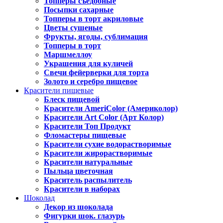
Топперы съедобные
Посыпки сахарные
Топперы в торт акриловые
Цветы сушеные
Фрукты, ягоды, сублимация
Топперы в торт
Маршмеллоу
Украшения для куличей
Свечи фейерверки для торта
Золото и серебро пищевое
Красители пищевые
Блеск пищевой
Красители AmeriColor (Америколор)
Красители Art Color (Арт Колор)
Красители Топ Продукт
Фломастеры пищевые
Красители сухие водорастворимые
Красители жирорастворимые
Красители натуральные
Пыльца цветочная
Краситель распылитель
Красители в наборах
Шоколад
Декор из шоколада
Фигурки шок. глазурь