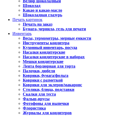
Велюр шоколадный
Шоколад
Какао и какао-масло
Шоколадная глазурь
Печать картинок
Печать на заказ
Бумага, чернила, гель для печати
Инвентарь
Весы, термометры, мерные емкости
Инструменты кондитера
Кухонный инвентарь, посуда
Насадки кондитерские
Насадки кондитерские в наборах
Мешки кондитерские
Лента бордюрная для торта
Палочки, дюбеля
Коврики, бумага/фольга
Коврики с разметкой
Коврики для эклеров/макаронс
Столики, блюда, подставки
Скалки для теста
Фальш-ярусы
Фотофоны для выпечки
Флористика
Журналы для кондитеров