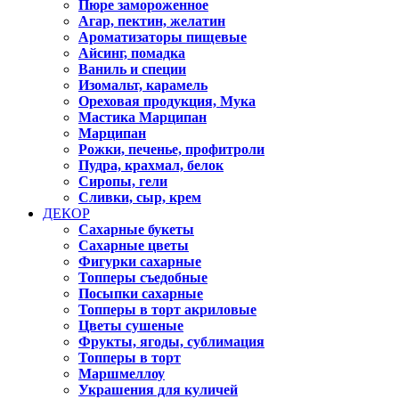
Пюре замороженное
Агар, пектин, желатин
Ароматизаторы пищевые
Айсинг, помадка
Ваниль и специи
Изомальт, карамель
Ореховая продукция, Мука
Мастика Марципан
Марципан
Рожки, печенье, профитроли
Пудра, крахмал, белок
Сиропы, гели
Сливки, сыр, крем
ДЕКОР
Сахарные букеты
Сахарные цветы
Фигурки сахарные
Топперы съедобные
Посыпки сахарные
Топперы в торт акриловые
Цветы сушеные
Фрукты, ягоды, сублимация
Топперы в торт
Маршмеллоу
Украшения для куличей