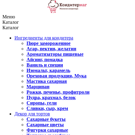
Меню
Каталог
Каталог
Ингредиенты для кондитера
Пюре замороженное
Агар, пектин, желатин
Ароматизаторы пищевые
Айсинг, помадка
Ваниль и специи
Изомальт, карамель
Ореховая продукция, Мука
Мастика сахарная
Марципан
Рожки, печенье, профитроли
Пудра, крахмал, белок
Сиропы, гели
Сливки, сыр, крем
Декор для тортов
Сахарные букеты
Сахарные цветы
Фигурки сахарные