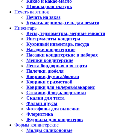
Какао и какао-масло
Шоколадная глазурь
Печать картинок
Печать на заказ
Бумага, чернила, гель для печати
Инвентарь
Весы, термометры, мерные емкости
Инструменты кондитера
Кухонный инвентарь, посуда
Насадки кондитерские
Насадки кондитерские в наборах
Мешки кондитерские
Лента бордюрная для торта
Палочки, дюбеля
Коврики, бумага/фольга
Коврики с разметкой
Коврики для эклеров/макаронс
Столики, блюда, подставки
Скалки для теста
Фальш-ярусы
Фотофоны для выпечки
Флористика
Журналы для кондитеров
Формы кондитерские
Молды силиконовые