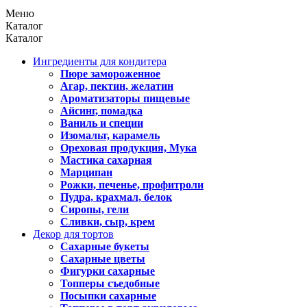
Меню
Каталог
Каталог
Ингредиенты для кондитера
Пюре замороженное
Агар, пектин, желатин
Ароматизаторы пищевые
Айсинг, помадка
Ваниль и специи
Изомальт, карамель
Ореховая продукция, Мука
Мастика сахарная
Марципан
Рожки, печенье, профитроли
Пудра, крахмал, белок
Сиропы, гели
Сливки, сыр, крем
Декор для тортов
Сахарные букеты
Сахарные цветы
Фигурки сахарные
Топперы съедобные
Посыпки сахарные