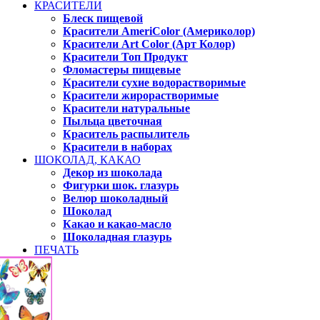
КРАСИТЕЛИ
Блеск пищевой
Красители AmeriColor (Америколор)
Красители Art Color (Арт Колор)
Красители Топ Продукт
Фломастеры пищевые
Красители сухие водорастворимые
Красители жирорастворимые
Красители натуральные
Пыльца цветочная
Краситель распылитель
Красители в наборах
ШОКОЛАД, КАКАО
Декор из шоколада
Фигурки шок. глазурь
Велюр шоколадный
Шоколад
Какао и какао-масло
Шоколадная глазурь
ПЕЧАТЬ