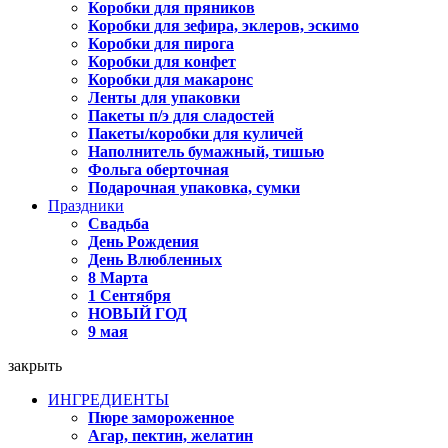
Коробки для пряников
Коробки для зефира, эклеров, эскимо
Коробки для пирога
Коробки для конфет
Коробки для макаронс
Ленты для упаковки
Пакеты п/э для сладостей
Пакеты/коробки для куличей
Наполнитель бумажный, тишью
Фольга оберточная
Подарочная упаковка, сумки
Праздники
Свадьба
День Рождения
День Влюбленных
8 Марта
1 Сентября
НОВЫЙ ГОД
9 мая
закрыть
ИНГРЕДИЕНТЫ
Пюре замороженное
Агар, пектин, желатин