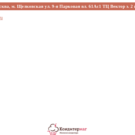
сква, м. Щелковская ул. 9-я Парковая вл. 61Ас1 ТЦ Вектор э. 2 
ru