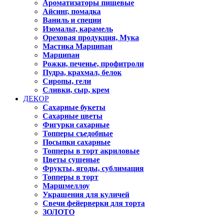
Ароматизаторы пищевые
Айсинг, помадка
Ваниль и специи
Изомальт, карамель
Ореховая продукция, Мука
Мастика Марципан
Марципан
Рожки, печенье, профитроли
Пудра, крахмал, белок
Сиропы, гели
Сливки, сыр, крем
ДЕКОР
Сахарные букеты
Сахарные цветы
Фигурки сахарные
Топперы съедобные
Посыпки сахарные
Топперы в торт акриловые
Цветы сушеные
Фрукты, ягоды, сублимация
Топперы в торт
Маршмеллоу
Украшения для куличей
Свечи фейерверки для торта
ЗОЛОТО