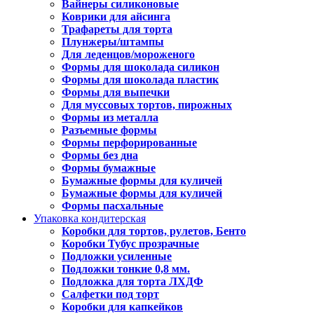
Вайнеры силиконовые
Коврики для айсинга
Трафареты для торта
Плунжеры/штампы
Для леденцов/мороженого
Формы для шоколада силикон
Формы для шоколада пластик
Формы для выпечки
Для муссовых тортов, пирожных
Формы из металла
Разъемные формы
Формы перфорированные
Формы без дна
Формы бумажные
Бумажные формы для куличей
Бумажные формы для куличей
Формы пасхальные
Упаковка кондитерская
Коробки для тортов, рулетов, Бенто
Коробки Тубус прозрачные
Подложки усиленные
Подложки тонкие 0,8 мм.
Подложка для торта ЛХДФ
Салфетки под торт
Коробки для капкейков