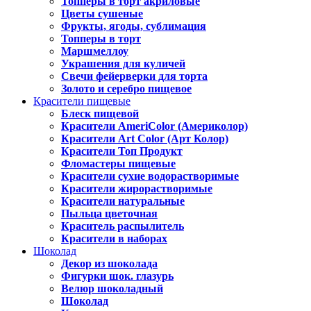
Топперы в торт акриловые
Цветы сушеные
Фрукты, ягоды, сублимация
Топперы в торт
Маршмеллоу
Украшения для куличей
Свечи фейерверки для торта
Золото и серебро пищевое
Красители пищевые
Блеск пищевой
Красители AmeriColor (Америколор)
Красители Art Color (Арт Колор)
Красители Топ Продукт
Фломастеры пищевые
Красители сухие водорастворимые
Красители жирорастворимые
Красители натуральные
Пыльца цветочная
Краситель распылитель
Красители в наборах
Шоколад
Декор из шоколада
Фигурки шок. глазурь
Велюр шоколадный
Шоколад