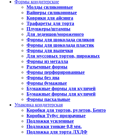
Формы кондитерские
Молды силиконовые
Вайнеры силиконовые
Коврики для айсинга
Трафареты для торта
Плунжеры/штампы
Для леденцов/мороженого
Формы для шоколада силикон
Формы для шоколада пластик
Формы для выпечки
Для муссовых тортов, пирожных
Формы из металла
Разъемные формы
Формы перфорированные
Формы без дна
Формы бумажные
Бумажные формы для куличей
Бумажные формы для куличей
Формы пасхальные
Упаковка кондитерская
Коробки для тортов, рулетов, Бенто
Коробки Тубус прозрачные
Подложки усиленные
Подложки тонкие 0,8 мм.
Подложка для торта ЛХДФ