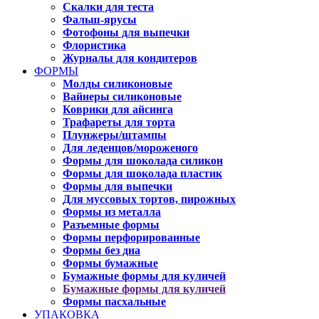
Скалки для теста
Фальш-ярусы
Фотофоны для выпечки
Флористика
Журналы для кондитеров
ФОРМЫ
Молды силиконовые
Вайнеры силиконовые
Коврики для айсинга
Трафареты для торта
Плунжеры/штампы
Для леденцов/мороженого
Формы для шоколада силикон
Формы для шоколада пластик
Формы для выпечки
Для муссовых тортов, пирожных
Формы из металла
Разъемные формы
Формы перфорированные
Формы без дна
Формы бумажные
Бумажные формы для куличей
Бумажные формы для куличей
Формы пасхальные
УПАКОВКА