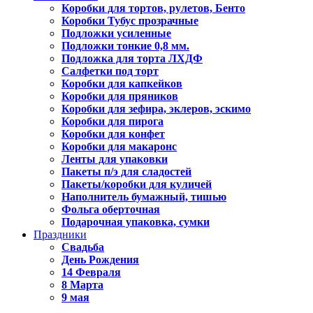
Коробки для тортов, рулетов, Бенто
Коробки Тубус прозрачные
Подложки усиленные
Подложки тонкие 0,8 мм.
Подложка для торта ЛХДФ
Салфетки под торт
Коробки для капкейков
Коробки для пряников
Коробки для зефира, эклеров, эскимо
Коробки для пирога
Коробки для конфет
Коробки для макаронс
Ленты для упаковки
Пакеты п/э для сладостей
Пакеты/коробки для куличей
Наполнитель бумажный, тишью
Фольга оберточная
Подарочная упаковка, сумки
Праздники
Свадьба
День Рождения
14 Февраля
8 Марта
9 мая