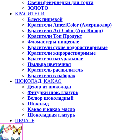
Свечи фейерверки для торта
ЗОЛОТО
КРАСИТЕЛИ
Блеск пищевой
Красители AmeriColor (Америколор)
Красители Art Color (Арт Колор)
Красители Топ Продукт
Фломастеры пищевые
Красители сухие водорастворимые
Красители жирорастворимые
Красители натуральные
Пыльца цветочная
Краситель распылитель
Красители в наборах
ШОКОЛАД, КАКАО
Декор из шоколада
Фигурки шок. глазурь
Велюр шоколадный
Шоколад
Какао и какао-масло
Шоколадная глазурь
ПЕЧАТЬ