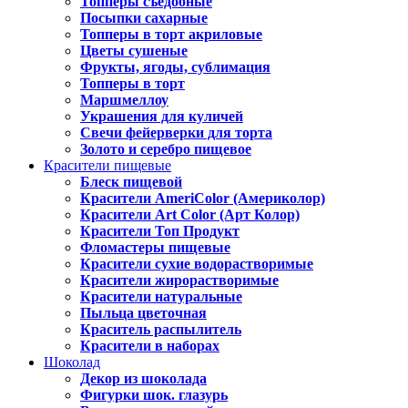
Топперы съедобные
Посыпки сахарные
Топперы в торт акриловые
Цветы сушеные
Фрукты, ягоды, сублимация
Топперы в торт
Маршмеллоу
Украшения для куличей
Свечи фейерверки для торта
Золото и серебро пищевое
Красители пищевые
Блеск пищевой
Красители AmeriColor (Америколор)
Красители Art Color (Арт Колор)
Красители Топ Продукт
Фломастеры пищевые
Красители сухие водорастворимые
Красители жирорастворимые
Красители натуральные
Пыльца цветочная
Краситель распылитель
Красители в наборах
Шоколад
Декор из шоколада
Фигурки шок. глазурь