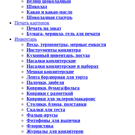
Велюр шоколадный
Шоколад
Какао и какао-масло
Шоколадная глазурь
Печать картинок
Печать на заказ
Бумага, чернила, гель для печати
Инвентарь
Весы, термометры, мерные емкости
Инструменты кондитера
Кухонный инвентарь, посуда
Насадки кондитерские
Насадки кондитерские в наборах
Мешки кондитерские
Лента бордюрная для торта
Палочки, дюбеля
Коврики, бумага/фольга
Коврики с разметкой
Коврики для эклеров/макаронс
Столики, блюда, подставки
Скалки для теста
Фальш-ярусы
Фотофоны для выпечки
Флористика
Журналы для кондитеров