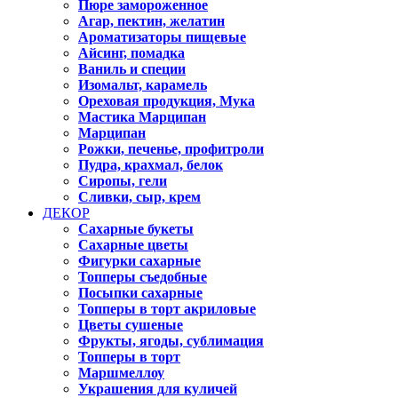
Пюре замороженное
Агар, пектин, желатин
Ароматизаторы пищевые
Айсинг, помадка
Ваниль и специи
Изомальт, карамель
Ореховая продукция, Мука
Мастика Марципан
Марципан
Рожки, печенье, профитроли
Пудра, крахмал, белок
Сиропы, гели
Сливки, сыр, крем
ДЕКОР
Сахарные букеты
Сахарные цветы
Фигурки сахарные
Топперы съедобные
Посыпки сахарные
Топперы в торт акриловые
Цветы сушеные
Фрукты, ягоды, сублимация
Топперы в торт
Маршмеллоу
Украшения для куличей