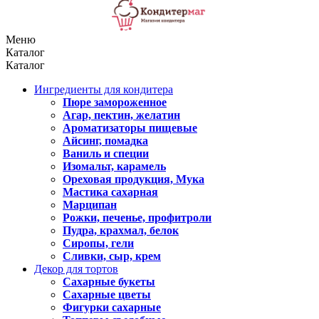
Меню
Каталог
Каталог
Ингредиенты для кондитера
Пюре замороженное
Агар, пектин, желатин
Ароматизаторы пищевые
Айсинг, помадка
Ваниль и специи
Изомальт, карамель
Ореховая продукция, Мука
Мастика сахарная
Марципан
Рожки, печенье, профитроли
Пудра, крахмал, белок
Сиропы, гели
Сливки, сыр, крем
Декор для тортов
Сахарные букеты
Сахарные цветы
Фигурки сахарные