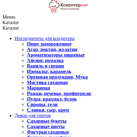
Меню
Каталог
Каталог
Ингредиенты для кондитера
Пюре замороженное
Агар, пектин, желатин
Ароматизаторы пищевые
Айсинг, помадка
Ваниль и специи
Изомальт, карамель
Ореховая продукция, Мука
Мастика сахарная
Марципан
Рожки, печенье, профитроли
Пудра, крахмал, белок
Сиропы, гели
Сливки, сыр, крем
Декор для тортов
Сахарные букеты
Сахарные цветы
Фигурки сахарные