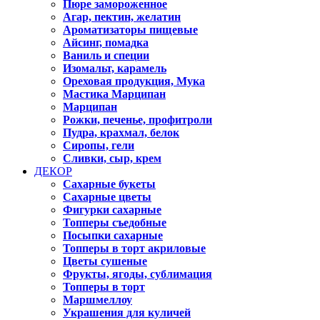
Пюре замороженное
Агар, пектин, желатин
Ароматизаторы пищевые
Айсинг, помадка
Ваниль и специи
Изомальт, карамель
Ореховая продукция, Мука
Мастика Марципан
Марципан
Рожки, печенье, профитроли
Пудра, крахмал, белок
Сиропы, гели
Сливки, сыр, крем
ДЕКОР
Сахарные букеты
Сахарные цветы
Фигурки сахарные
Топперы съедобные
Посыпки сахарные
Топперы в торт акриловые
Цветы сушеные
Фрукты, ягоды, сублимация
Топперы в торт
Маршмеллоу
Украшения для куличей