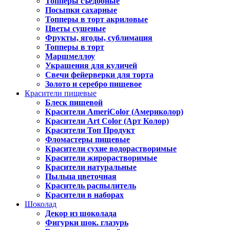
Топперы съедобные
Посыпки сахарные
Топперы в торт акриловые
Цветы сушеные
Фрукты, ягоды, сублимация
Топперы в торт
Маршмеллоу
Украшения для куличей
Свечи фейерверки для торта
Золото и серебро пищевое
Красители пищевые
Блеск пищевой
Красители AmeriColor (Америколор)
Красители Art Color (Арт Колор)
Красители Топ Продукт
Фломастеры пищевые
Красители сухие водорастворимые
Красители жирорастворимые
Красители натуральные
Пыльца цветочная
Краситель распылитель
Красители в наборах
Шоколад
Декор из шоколада
Фигурки шок. глазурь