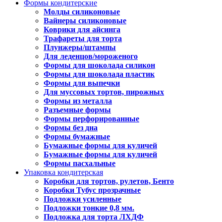
Формы кондитерские
Молды силиконовые
Вайнеры силиконовые
Коврики для айсинга
Трафареты для торта
Плунжеры/штампы
Для леденцов/мороженого
Формы для шоколада силикон
Формы для шоколада пластик
Формы для выпечки
Для муссовых тортов, пирожных
Формы из металла
Разъемные формы
Формы перфорированные
Формы без дна
Формы бумажные
Бумажные формы для куличей
Бумажные формы для куличей
Формы пасхальные
Упаковка кондитерская
Коробки для тортов, рулетов, Бенто
Коробки Тубус прозрачные
Подложки усиленные
Подложки тонкие 0,8 мм.
Подложка для торта ЛХДФ