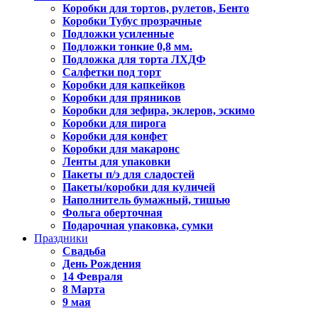
Коробки для тортов, рулетов, Бенто
Коробки Тубус прозрачные
Подложки усиленные
Подложки тонкие 0,8 мм.
Подложка для торта ЛХДФ
Салфетки под торт
Коробки для капкейков
Коробки для пряников
Коробки для зефира, эклеров, эскимо
Коробки для пирога
Коробки для конфет
Коробки для макаронс
Ленты для упаковки
Пакеты п/э для сладостей
Пакеты/коробки для куличей
Наполнитель бумажный, тишью
Фольга оберточная
Подарочная упаковка, сумки
Праздники
Свадьба
День Рождения
14 Февраля
8 Марта
9 мая