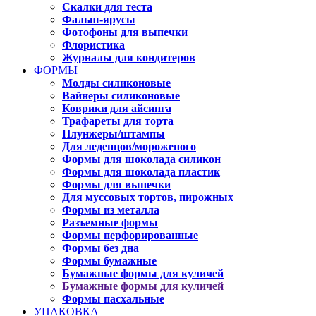
Скалки для теста
Фальш-ярусы
Фотофоны для выпечки
Флористика
Журналы для кондитеров
ФОРМЫ
Молды силиконовые
Вайнеры силиконовые
Коврики для айсинга
Трафареты для торта
Плунжеры/штампы
Для леденцов/мороженого
Формы для шоколада силикон
Формы для шоколада пластик
Формы для выпечки
Для муссовых тортов, пирожных
Формы из металла
Разъемные формы
Формы перфорированные
Формы без дна
Формы бумажные
Бумажные формы для куличей
Бумажные формы для куличей
Формы пасхальные
УПАКОВКА