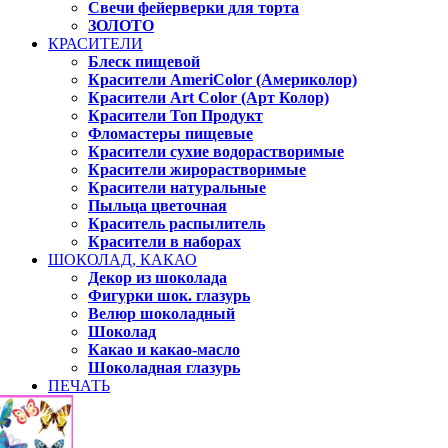
Свечи фейерверки для торта
ЗОЛОТО
КРАСИТЕЛИ
Блеск пищевой
Красители AmeriColor (Америколор)
Красители Art Color (Арт Колор)
Красители Топ Продукт
Фломастеры пищевые
Красители сухие водорастворимые
Красители жирорастворимые
Красители натуральные
Пыльца цветочная
Краситель распылитель
Красители в наборах
ШОКОЛАД, КАКАО
Декор из шоколада
Фигурки шок. глазурь
Велюр шоколадный
Шоколад
Какао и какао-масло
Шоколадная глазурь
ПЕЧАТЬ