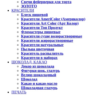
Свечи фейерверки для торта
ЗОЛОТО
КРАСИТЕЛИ
Блеск пищевой
Красители AmeriColor (Америколор)
Красители Art Color (Арт Колор)
Красители Топ Продукт
Фломастеры пищевые
Красители сухие водорастворимые
Красители жирорастворимые
Красители натуральные
Пыльца цветочная
Краситель распылитель
Красители в наборах
ШОКОЛАД, КАКАО
Декор из шоколада
Фигурки шок. глазурь
Велюр шоколадный
Шоколад
Какао и какао-масло
Шоколадная глазурь
ПЕЧАТЬ