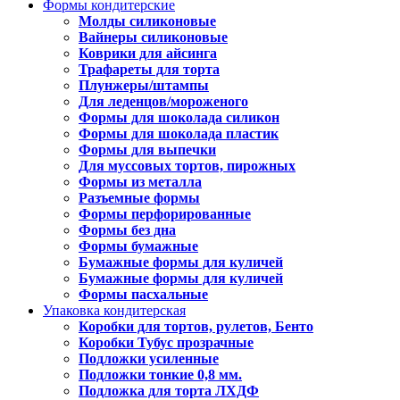
Формы кондитерские
Молды силиконовые
Вайнеры силиконовые
Коврики для айсинга
Трафареты для торта
Плунжеры/штампы
Для леденцов/мороженого
Формы для шоколада силикон
Формы для шоколада пластик
Формы для выпечки
Для муссовых тортов, пирожных
Формы из металла
Разъемные формы
Формы перфорированные
Формы без дна
Формы бумажные
Бумажные формы для куличей
Бумажные формы для куличей
Формы пасхальные
Упаковка кондитерская
Коробки для тортов, рулетов, Бенто
Коробки Тубус прозрачные
Подложки усиленные
Подложки тонкие 0,8 мм.
Подложка для торта ЛХДФ