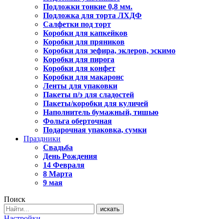
Подложки тонкие 0,8 мм.
Подложка для торта ЛХДФ
Салфетки под торт
Коробки для капкейков
Коробки для пряников
Коробки для зефира, эклеров, эскимо
Коробки для пирога
Коробки для конфет
Коробки для макаронс
Ленты для упаковки
Пакеты п/э для сладостей
Пакеты/коробки для куличей
Наполнитель бумажный, тишью
Фольга оберточная
Подарочная упаковка, сумки
Праздники
Свадьба
День Рождения
14 Февраля
8 Марта
9 мая
Поиск
искать
Настройки