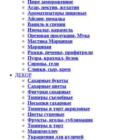
Пюре замороженное
Агар, пектин, желатин
Ароматизаторы пищевые
Айсинг, помадка
Ваниль и специи
Изомальт, карамель
Ореховая продукция, Мука
Мастика Марципан
Марципан
Рожки, печенье, профитроли
Пудра, крахмал, белок
Сиропы, гели
Сливки, сыр, крем
ДЕКОР
Сахарные букеты
Сахарные цветы
Фигурки сахарные
Топперы съедобные
Посыпки сахарные
Топперы в торт акриловые
Цветы сушеные
Фрукты, ягоды, сублимация
Топперы в торт
Маршмеллоу
Украшения для куличей