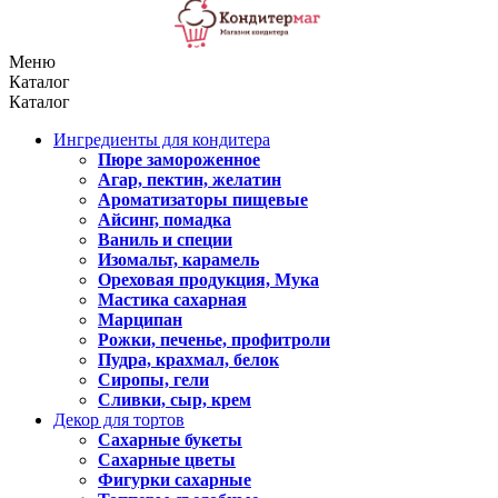
Меню
Каталог
Каталог
Ингредиенты для кондитера
Пюре замороженное
Агар, пектин, желатин
Ароматизаторы пищевые
Айсинг, помадка
Ваниль и специи
Изомальт, карамель
Ореховая продукция, Мука
Мастика сахарная
Марципан
Рожки, печенье, профитроли
Пудра, крахмал, белок
Сиропы, гели
Сливки, сыр, крем
Декор для тортов
Сахарные букеты
Сахарные цветы
Фигурки сахарные