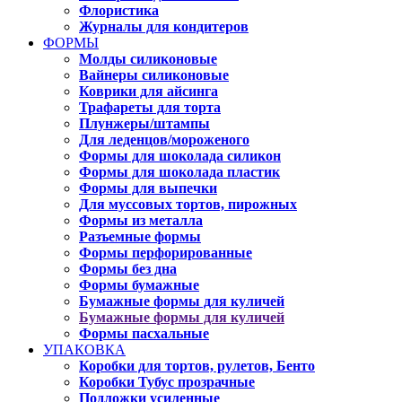
Флористика
Журналы для кондитеров
ФОРМЫ
Молды силиконовые
Вайнеры силиконовые
Коврики для айсинга
Трафареты для торта
Плунжеры/штампы
Для леденцов/мороженого
Формы для шоколада силикон
Формы для шоколада пластик
Формы для выпечки
Для муссовых тортов, пирожных
Формы из металла
Разъемные формы
Формы перфорированные
Формы без дна
Формы бумажные
Бумажные формы для куличей
Бумажные формы для куличей
Формы пасхальные
УПАКОВКА
Коробки для тортов, рулетов, Бенто
Коробки Тубус прозрачные
Подложки усиленные