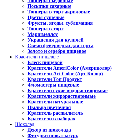
Топперы съедобные
Посыпки сахарные
Топперы в торт акриловые
Цветы сушеные
Фрукты, ягоды, сублимация
Топперы в торт
Маршмеллоу
Украшения для куличей
Свечи фейерверки для торта
Золото и серебро пищевое
Красители пищевые
Блеск пищевой
Красители AmeriColor (Америколор)
Красители Art Color (Арт Колор)
Красители Топ Продукт
Фломастеры пищевые
Красители сухие водорастворимые
Красители жирорастворимые
Красители натуральные
Пыльца цветочная
Краситель распылитель
Красители в наборах
Шоколад
Декор из шоколада
Фигурки шок. глазурь