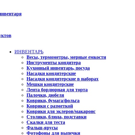
инвентаря
уктов
ИНВЕНТАРЬ
Весы, термометры, мерные емкости
Инструменты кондитера
Кухонный инвентарь, посуда
Насадки кондитерские
Насадки кондитерские в наборах
Мешки кондитерские
Лента бордюрная для торта
Палочки, дюбеля
Коврики, бумага/фольга
Коврики с разметкой
Коврики для эклеров/макаронс
Столики, блюда, подставки
Скалки для теста
Фальш-ярусы
Фотофоны для выпечки