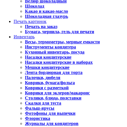
Велюр шоколадный
Шоколад
Какао и какао-масло
Шоколадная глазурь
Печать картинок
Печать на заказ
Бумага, чернила, гель для печати
Инвентарь
Весы, термометры, мерные емкости
Инструменты кондитера
Кухонный инвентарь, посуда
Насадки кондитерские
Насадки кондитерские в наборах
Мешки кондитерские
Лента бордюрная для торта
Палочки, дюбеля
Коврики, бумага/фольга
Коврики с разметкой
Коврики для эклеров/макаронс
Столики, блюда, подставки
Скалки для теста
Фальш-ярусы
Фотофоны для выпечки
Флористика
Журналы для кондитеров