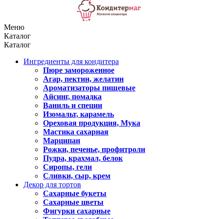
Меню
Каталог
Каталог
Ингредиенты для кондитера
Пюре замороженное
Агар, пектин, желатин
Ароматизаторы пищевые
Айсинг, помадка
Ваниль и специи
Изомальт, карамель
Ореховая продукция, Мука
Мастика сахарная
Марципан
Рожки, печенье, профитроли
Пудра, крахмал, белок
Сиропы, гели
Сливки, сыр, крем
Декор для тортов
Сахарные букеты
Сахарные цветы
Фигурки сахарные