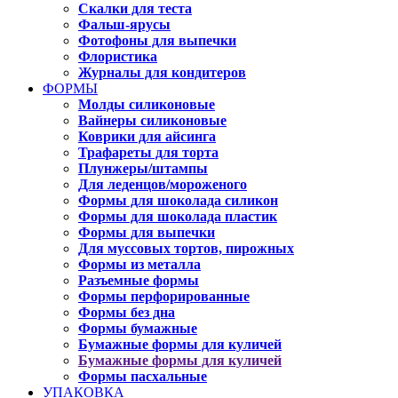
Скалки для теста
Фальш-ярусы
Фотофоны для выпечки
Флористика
Журналы для кондитеров
ФОРМЫ
Молды силиконовые
Вайнеры силиконовые
Коврики для айсинга
Трафареты для торта
Плунжеры/штампы
Для леденцов/мороженого
Формы для шоколада силикон
Формы для шоколада пластик
Формы для выпечки
Для муссовых тортов, пирожных
Формы из металла
Разъемные формы
Формы перфорированные
Формы без дна
Формы бумажные
Бумажные формы для куличей
Бумажные формы для куличей
Формы пасхальные
УПАКОВКА