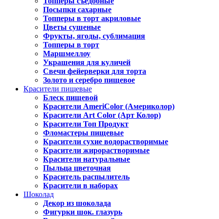
Топперы съедобные
Посыпки сахарные
Топперы в торт акриловые
Цветы сушеные
Фрукты, ягоды, сублимация
Топперы в торт
Маршмеллоу
Украшения для куличей
Свечи фейерверки для торта
Золото и серебро пищевое
Красители пищевые
Блеск пищевой
Красители AmeriColor (Америколор)
Красители Art Color (Арт Колор)
Красители Топ Продукт
Фломастеры пищевые
Красители сухие водорастворимые
Красители жирорастворимые
Красители натуральные
Пыльца цветочная
Краситель распылитель
Красители в наборах
Шоколад
Декор из шоколада
Фигурки шок. глазурь