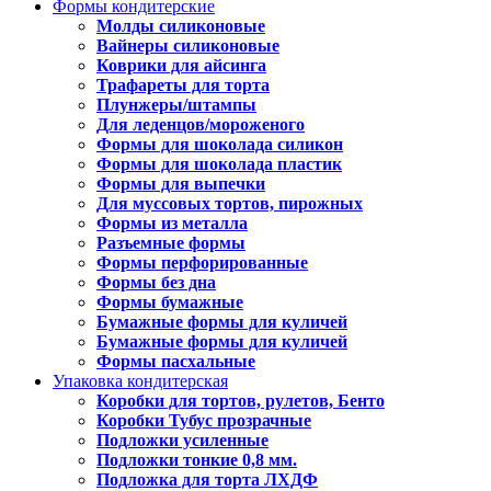
Формы кондитерские
Молды силиконовые
Вайнеры силиконовые
Коврики для айсинга
Трафареты для торта
Плунжеры/штампы
Для леденцов/мороженого
Формы для шоколада силикон
Формы для шоколада пластик
Формы для выпечки
Для муссовых тортов, пирожных
Формы из металла
Разъемные формы
Формы перфорированные
Формы без дна
Формы бумажные
Бумажные формы для куличей
Бумажные формы для куличей
Формы пасхальные
Упаковка кондитерская
Коробки для тортов, рулетов, Бенто
Коробки Тубус прозрачные
Подложки усиленные
Подложки тонкие 0,8 мм.
Подложка для торта ЛХДФ