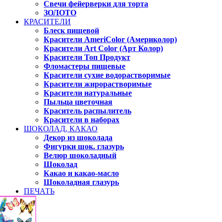
Свечи фейерверки для торта
ЗОЛОТО
КРАСИТЕЛИ
Блеск пищевой
Красители AmeriColor (Америколор)
Красители Art Color (Арт Колор)
Красители Топ Продукт
Фломастеры пищевые
Красители сухие водорастворимые
Красители жирорастворимые
Красители натуральные
Пыльца цветочная
Краситель распылитель
Красители в наборах
ШОКОЛАД, КАКАО
Декор из шоколада
Фигурки шок. глазурь
Велюр шоколадный
Шоколад
Какао и какао-масло
Шоколадная глазурь
ПЕЧАТЬ