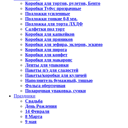
Коробки для тортов, рулетов, Бенто
Коробки Тубус прозрачные
Подложки усиленные
Подложки тонкие 0,8 мм.
Подложка для торта ЛХДФ
Салфетки под торт
Коробки для капкейков
Коробки для пряников
Коробки для зефира, эклеров, эскимо
Коробки для пирога
Коробки для конфет
Коробки для макаронс
Ленты для упаковки
Пакеты п/э для сладостей
Пакеты/коробки для куличей
Наполнитель бумажный, тишью
Фольга оберточная
Подарочная упаковка, сумки
Праздники
Свадьба
День Рождения
14 Февраля
8 Марта
9 мая