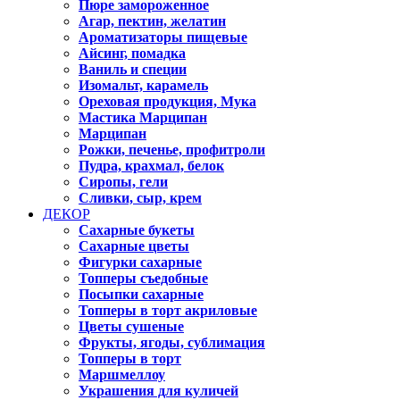
Пюре замороженное
Агар, пектин, желатин
Ароматизаторы пищевые
Айсинг, помадка
Ваниль и специи
Изомальт, карамель
Ореховая продукция, Мука
Мастика Марципан
Марципан
Рожки, печенье, профитроли
Пудра, крахмал, белок
Сиропы, гели
Сливки, сыр, крем
ДЕКОР
Сахарные букеты
Сахарные цветы
Фигурки сахарные
Топперы съедобные
Посыпки сахарные
Топперы в торт акриловые
Цветы сушеные
Фрукты, ягоды, сублимация
Топперы в торт
Маршмеллоу
Украшения для куличей