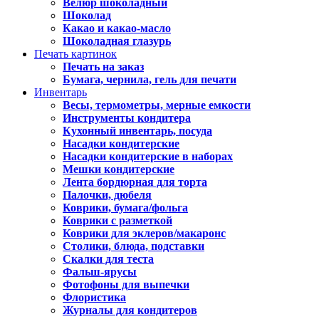
Велюр шоколадный
Шоколад
Какао и какао-масло
Шоколадная глазурь
Печать картинок
Печать на заказ
Бумага, чернила, гель для печати
Инвентарь
Весы, термометры, мерные емкости
Инструменты кондитера
Кухонный инвентарь, посуда
Насадки кондитерские
Насадки кондитерские в наборах
Мешки кондитерские
Лента бордюрная для торта
Палочки, дюбеля
Коврики, бумага/фольга
Коврики с разметкой
Коврики для эклеров/макаронс
Столики, блюда, подставки
Скалки для теста
Фальш-ярусы
Фотофоны для выпечки
Флористика
Журналы для кондитеров