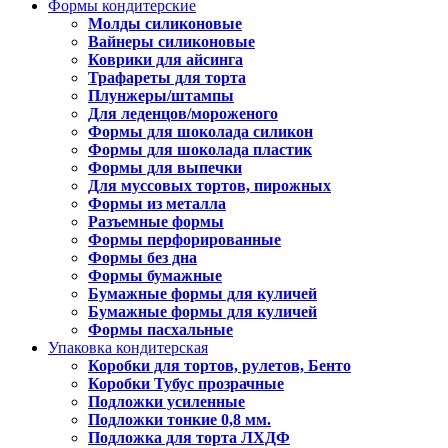
Формы кондитерские
Молды силиконовые
Вайнеры силиконовые
Коврики для айсинга
Трафареты для торта
Плунжеры/штампы
Для леденцов/мороженого
Формы для шоколада силикон
Формы для шоколада пластик
Формы для выпечки
Для муссовых тортов, пирожных
Формы из металла
Разъемные формы
Формы перфорированные
Формы без дна
Формы бумажные
Бумажные формы для куличей
Бумажные формы для куличей
Формы пасхальные
Упаковка кондитерская
Коробки для тортов, рулетов, Бенто
Коробки Тубус прозрачные
Подложки усиленные
Подложки тонкие 0,8 мм.
Подложка для торта ЛХДФ