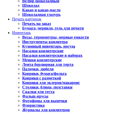
Велюр шоколадный
Шоколад
Какао и какао-масло
Шоколадная глазурь
Печать картинок
Печать на заказ
Бумага, чернила, гель для печати
Инвентарь
Весы, термометры, мерные емкости
Инструменты кондитера
Кухонный инвентарь, посуда
Насадки кондитерские
Насадки кондитерские в наборах
Мешки кондитерские
Лента бордюрная для торта
Палочки, дюбеля
Коврики, бумага/фольга
Коврики с разметкой
Коврики для эклеров/макаронс
Столики, блюда, подставки
Скалки для теста
Фальш-ярусы
Фотофоны для выпечки
Флористика
Журналы для кондитеров