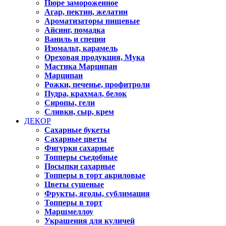
Пюре замороженное
Агар, пектин, желатин
Ароматизаторы пищевые
Айсинг, помадка
Ваниль и специи
Изомальт, карамель
Ореховая продукция, Мука
Мастика Марципан
Марципан
Рожки, печенье, профитроли
Пудра, крахмал, белок
Сиропы, гели
Сливки, сыр, крем
ДЕКОР
Сахарные букеты
Сахарные цветы
Фигурки сахарные
Топперы съедобные
Посыпки сахарные
Топперы в торт акриловые
Цветы сушеные
Фрукты, ягоды, сублимация
Топперы в торт
Маршмеллоу
Украшения для куличей