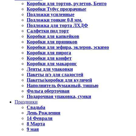
Коробки для тортов, рулетов, Бенто
Коробки Тубус прозрачные
Подложки усиленные
Подложки тонкие 0,8 мм.
Подложка для торта ЛХДФ
Салфетки под торт
Коробки для капкейков
Коробки для пряников
Коробки для зефира, эклеров, эскимо
Коробки для пирога
Коробки для конфет
Коробки для макаронс
Ленты для упаковки
Пакеты п/э для сладостей
Пакеты/коробки для куличей
Наполнитель бумажный, тишью
Фольга оберточная
Подарочная упаковка, сумки
Праздники
Свадьба
День Рождения
14 Февраля
8 Марта
9 мая