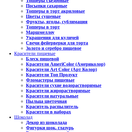
Топперы съедобные
Посыпки сахарные
Топперы в торт акриловые
Цветы сушеные
Фрукты, ягоды, сублимация
Топперы в торт
Маршмеллоу
Украшения для куличей
Свечи фейерверки для торта
Золото и серебро пищевое
Красители пищевые
Блеск пищевой
Красители AmeriColor (Америколор)
Красители Art Color (Арт Колор)
Красители Топ Продукт
Фломастеры пищевые
Красители сухие водорастворимые
Красители жирорастворимые
Красители натуральные
Пыльца цветочная
Краситель распылитель
Красители в наборах
Шоколад
Декор из шоколада
Фигурки шок. глазурь