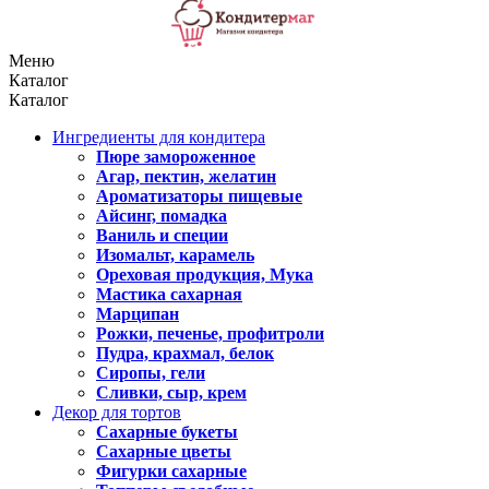
Меню
Каталог
Каталог
Ингредиенты для кондитера
Пюре замороженное
Агар, пектин, желатин
Ароматизаторы пищевые
Айсинг, помадка
Ваниль и специи
Изомальт, карамель
Ореховая продукция, Мука
Мастика сахарная
Марципан
Рожки, печенье, профитроли
Пудра, крахмал, белок
Сиропы, гели
Сливки, сыр, крем
Декор для тортов
Сахарные букеты
Сахарные цветы
Фигурки сахарные