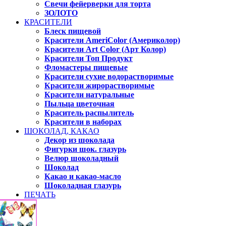
Свечи фейерверки для торта
ЗОЛОТО
КРАСИТЕЛИ
Блеск пищевой
Красители AmeriColor (Америколор)
Красители Art Color (Арт Колор)
Красители Топ Продукт
Фломастеры пищевые
Красители сухие водорастворимые
Красители жирорастворимые
Красители натуральные
Пыльца цветочная
Краситель распылитель
Красители в наборах
ШОКОЛАД, КАКАО
Декор из шоколада
Фигурки шок. глазурь
Велюр шоколадный
Шоколад
Какао и какао-масло
Шоколадная глазурь
ПЕЧАТЬ