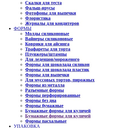
Скалки для теста
Фальш-ярусы
Фотофоны для выпечки
Флористика
Журналы для кондитеров
ФОРМЫ
Молды силиконовые
Вайнеры силиконовые
Коврики для айсинга
Трафареты для торта
Плунжеры/штампы
Для леденцов/мороженого
Формы для шоколада силикон
Формы для шоколада пластик
Формы для выпечки
Для муссовых тортов, пирожных
Формы из металла
Разъемные формы
Формы перфорированные
Формы без дна
Формы бумажные
Бумажные формы для куличей
Бумажные формы для куличей
Формы пасхальные
УПАКОВКА