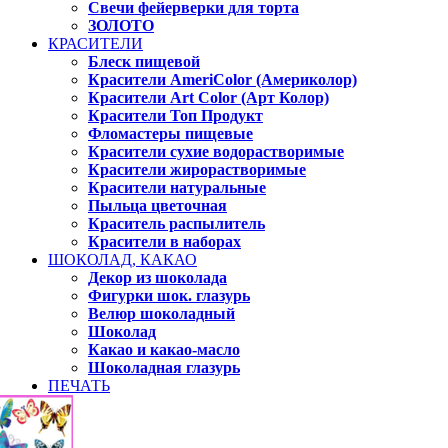
Свечи фейерверки для торта
ЗОЛОТО
КРАСИТЕЛИ
Блеск пищевой
Красители AmeriColor (Америколор)
Красители Art Color (Арт Колор)
Красители Топ Продукт
Фломастеры пищевые
Красители сухие водорастворимые
Красители жирорастворимые
Красители натуральные
Пыльца цветочная
Краситель распылитель
Красители в наборах
ШОКОЛАД, КАКАО
Декор из шоколада
Фигурки шок. глазурь
Велюр шоколадный
Шоколад
Какао и какао-масло
Шоколадная глазурь
ПЕЧАТЬ