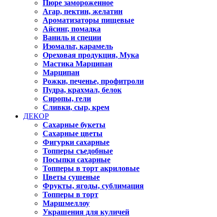
Пюре замороженное
Агар, пектин, желатин
Ароматизаторы пищевые
Айсинг, помадка
Ваниль и специи
Изомальт, карамель
Ореховая продукция, Мука
Мастика Марципан
Марципан
Рожки, печенье, профитроли
Пудра, крахмал, белок
Сиропы, гели
Сливки, сыр, крем
ДЕКОР
Сахарные букеты
Сахарные цветы
Фигурки сахарные
Топперы съедобные
Посыпки сахарные
Топперы в торт акриловые
Цветы сушеные
Фрукты, ягоды, сублимация
Топперы в торт
Маршмеллоу
Украшения для куличей