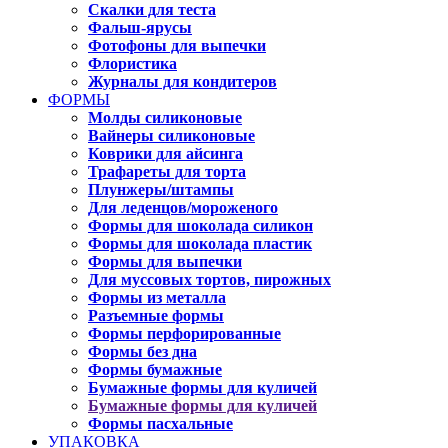
Скалки для теста
Фальш-ярусы
Фотофоны для выпечки
Флористика
Журналы для кондитеров
ФОРМЫ
Молды силиконовые
Вайнеры силиконовые
Коврики для айсинга
Трафареты для торта
Плунжеры/штампы
Для леденцов/мороженого
Формы для шоколада силикон
Формы для шоколада пластик
Формы для выпечки
Для муссовых тортов, пирожных
Формы из металла
Разъемные формы
Формы перфорированные
Формы без дна
Формы бумажные
Бумажные формы для куличей
Бумажные формы для куличей
Формы пасхальные
УПАКОВКА