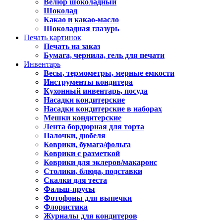
Велюр шоколадный
Шоколад
Какао и какао-масло
Шоколадная глазурь
Печать картинок
Печать на заказ
Бумага, чернила, гель для печати
Инвентарь
Весы, термометры, мерные емкости
Инструменты кондитера
Кухонный инвентарь, посуда
Насадки кондитерские
Насадки кондитерские в наборах
Мешки кондитерские
Лента бордюрная для торта
Палочки, дюбеля
Коврики, бумага/фольга
Коврики с разметкой
Коврики для эклеров/макаронс
Столики, блюда, подставки
Скалки для теста
Фальш-ярусы
Фотофоны для выпечки
Флористика
Журналы для кондитеров