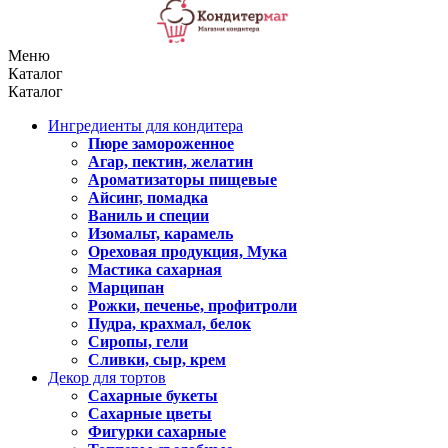
Меню
Каталог
Каталог
Ингредиенты для кондитера
Пюре замороженное
Агар, пектин, желатин
Ароматизаторы пищевые
Айсинг, помадка
Ваниль и специи
Изомальт, карамель
Ореховая продукция, Мука
Мастика сахарная
Марципан
Рожки, печенье, профитроли
Пудра, крахмал, белок
Сиропы, гели
Сливки, сыр, крем
Декор для тортов
Сахарные букеты
Сахарные цветы
Фигурки сахарные