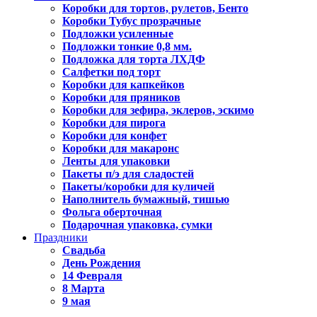
Коробки для тортов, рулетов, Бенто
Коробки Тубус прозрачные
Подложки усиленные
Подложки тонкие 0,8 мм.
Подложка для торта ЛХДФ
Салфетки под торт
Коробки для капкейков
Коробки для пряников
Коробки для зефира, эклеров, эскимо
Коробки для пирога
Коробки для конфет
Коробки для макаронс
Ленты для упаковки
Пакеты п/э для сладостей
Пакеты/коробки для куличей
Наполнитель бумажный, тишью
Фольга оберточная
Подарочная упаковка, сумки
Праздники
Свадьба
День Рождения
14 Февраля
8 Марта
9 мая