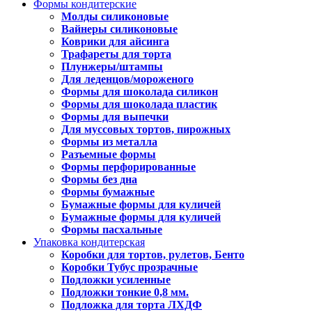
Формы кондитерские
Молды силиконовые
Вайнеры силиконовые
Коврики для айсинга
Трафареты для торта
Плунжеры/штампы
Для леденцов/мороженого
Формы для шоколада силикон
Формы для шоколада пластик
Формы для выпечки
Для муссовых тортов, пирожных
Формы из металла
Разъемные формы
Формы перфорированные
Формы без дна
Формы бумажные
Бумажные формы для куличей
Бумажные формы для куличей
Формы пасхальные
Упаковка кондитерская
Коробки для тортов, рулетов, Бенто
Коробки Тубус прозрачные
Подложки усиленные
Подложки тонкие 0,8 мм.
Подложка для торта ЛХДФ