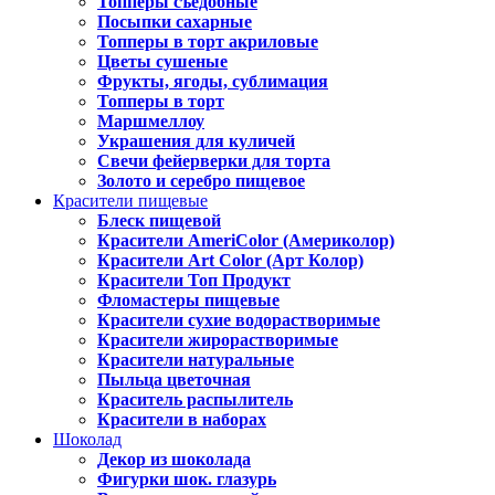
Топперы съедобные
Посыпки сахарные
Топперы в торт акриловые
Цветы сушеные
Фрукты, ягоды, сублимация
Топперы в торт
Маршмеллоу
Украшения для куличей
Свечи фейерверки для торта
Золото и серебро пищевое
Красители пищевые
Блеск пищевой
Красители AmeriColor (Америколор)
Красители Art Color (Арт Колор)
Красители Топ Продукт
Фломастеры пищевые
Красители сухие водорастворимые
Красители жирорастворимые
Красители натуральные
Пыльца цветочная
Краситель распылитель
Красители в наборах
Шоколад
Декор из шоколада
Фигурки шок. глазурь