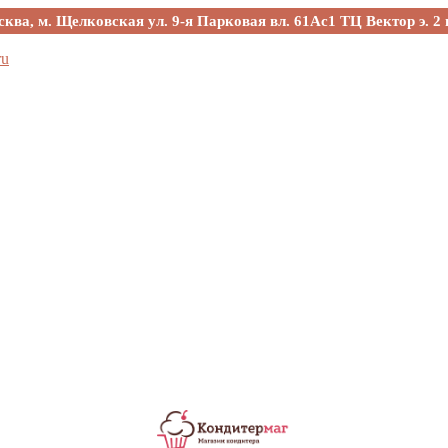
сква, м. Щелковская ул. 9-я Парковая вл. 61Ас1 ТЦ Вектор э. 2 
ru