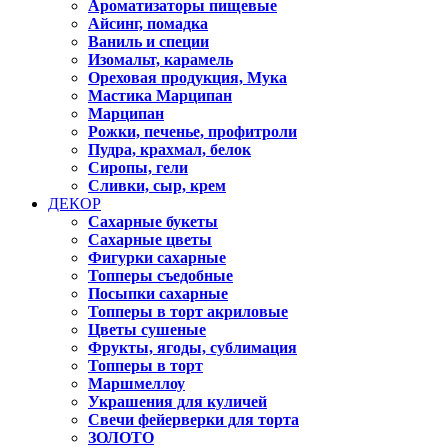
Ароматизаторы пищевые
Айсинг, помадка
Ваниль и специи
Изомальт, карамель
Ореховая продукция, Мука
Мастика Марципан
Марципан
Рожки, печенье, профитроли
Пудра, крахмал, белок
Сиропы, гели
Сливки, сыр, крем
ДЕКОР
Сахарные букеты
Сахарные цветы
Фигурки сахарные
Топперы съедобные
Посыпки сахарные
Топперы в торт акриловые
Цветы сушеные
Фрукты, ягоды, сублимация
Топперы в торт
Маршмеллоу
Украшения для куличей
Свечи фейерверки для торта
ЗОЛОТО