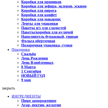
Коробки для пряников
Коробки для зефира, эклеров, эскимо
Коробки для пирога
Коробки для конфет
Коробки для макаронс
Ленты для упаковки
Пакеты п/э для сладостей
Пакеты/коробки для куличей
Наполнитель бумажный, тишью
Фольга оберточная
Подарочная упаковка, сумки
Праздники
Свадьба
День Рождения
День Влюбленных
8 Марта
1 Сентября
НОВЫЙ ГОД
9 мая
закрыть
ИНГРЕДИЕНТЫ
Пюре замороженное
Агар, пектин, желатин