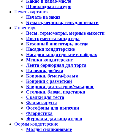
Какао и какао-масло
Шоколадная глазурь
Печать картинок
Печать на заказ
Бумага, чернила, гель для печати
Инвентарь
Весы, термометры, мерные емкости
Инструменты кондитера
Кухонный инвентарь, посуда
Насадки кондитерские
Насадки кондитерские в наборах
Мешки кондитерские
Лента бордюрная для торта
Палочки, дюбеля
Коврики, бумага/фольга
Коврики с разметкой
Коврики для эклеров/макаронс
Столики, блюда, подставки
Скалки для теста
Фальш-ярусы
Фотофоны для выпечки
Флористика
Журналы для кондитеров
Формы кондитерские
Молды силиконовые