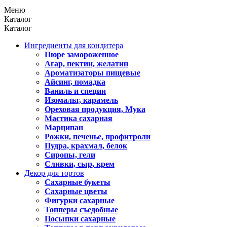
Меню
Каталог
Каталог
Ингредиенты для кондитера
Пюре замороженное
Агар, пектин, желатин
Ароматизаторы пищевые
Айсинг, помадка
Ваниль и специи
Изомальт, карамель
Ореховая продукция, Мука
Мастика сахарная
Марципан
Рожки, печенье, профитроли
Пудра, крахмал, белок
Сиропы, гели
Сливки, сыр, крем
Декор для тортов
Сахарные букеты
Сахарные цветы
Фигурки сахарные
Топперы съедобные
Посыпки сахарные