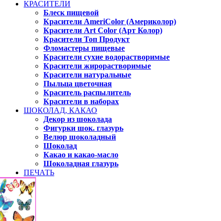
КРАСИТЕЛИ
Блеск пищевой
Красители AmeriColor (Америколор)
Красители Art Color (Арт Колор)
Красители Топ Продукт
Фломастеры пищевые
Красители сухие водорастворимые
Красители жирорастворимые
Красители натуральные
Пыльца цветочная
Краситель распылитель
Красители в наборах
ШОКОЛАД, КАКАО
Декор из шоколада
Фигурки шок. глазурь
Велюр шоколадный
Шоколад
Какао и какао-масло
Шоколадная глазурь
ПЕЧАТЬ