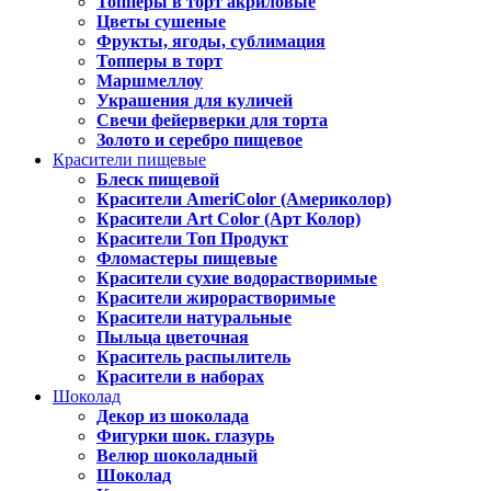
Топперы в торт акриловые
Цветы сушеные
Фрукты, ягоды, сублимация
Топперы в торт
Маршмеллоу
Украшения для куличей
Свечи фейерверки для торта
Золото и серебро пищевое
Красители пищевые
Блеск пищевой
Красители AmeriColor (Америколор)
Красители Art Color (Арт Колор)
Красители Топ Продукт
Фломастеры пищевые
Красители сухие водорастворимые
Красители жирорастворимые
Красители натуральные
Пыльца цветочная
Краситель распылитель
Красители в наборах
Шоколад
Декор из шоколада
Фигурки шок. глазурь
Велюр шоколадный
Шоколад