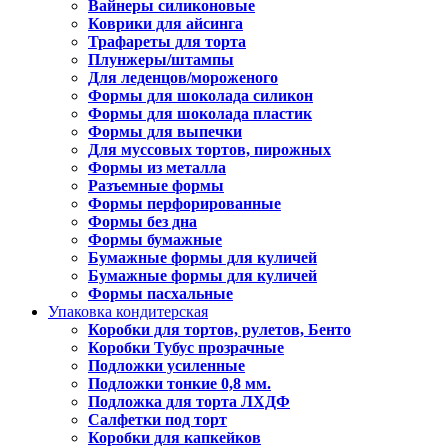
Вайнеры силиконовые
Коврики для айсинга
Трафареты для торта
Плунжеры/штампы
Для леденцов/мороженого
Формы для шоколада силикон
Формы для шоколада пластик
Формы для выпечки
Для муссовых тортов, пирожных
Формы из металла
Разъемные формы
Формы перфорированные
Формы без дна
Формы бумажные
Бумажные формы для куличей
Бумажные формы для куличей
Формы пасхальные
Упаковка кондитерская
Коробки для тортов, рулетов, Бенто
Коробки Тубус прозрачные
Подложки усиленные
Подложки тонкие 0,8 мм.
Подложка для торта ЛХДФ
Салфетки под торт
Коробки для капкейков