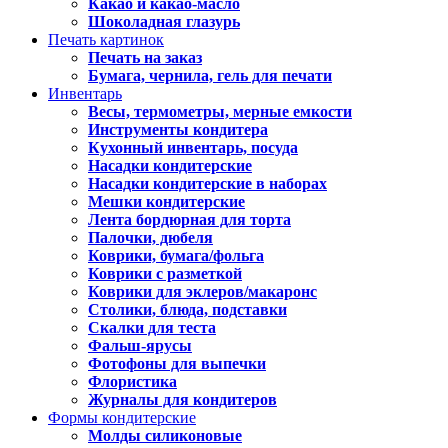
Какао и какао-масло
Шоколадная глазурь
Печать картинок
Печать на заказ
Бумага, чернила, гель для печати
Инвентарь
Весы, термометры, мерные емкости
Инструменты кондитера
Кухонный инвентарь, посуда
Насадки кондитерские
Насадки кондитерские в наборах
Мешки кондитерские
Лента бордюрная для торта
Палочки, дюбеля
Коврики, бумага/фольга
Коврики с разметкой
Коврики для эклеров/макаронс
Столики, блюда, подставки
Скалки для теста
Фальш-ярусы
Фотофоны для выпечки
Флористика
Журналы для кондитеров
Формы кондитерские
Молды силиконовые