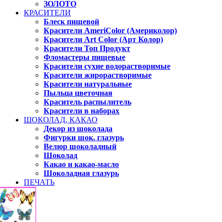
ЗОЛОТО
КРАСИТЕЛИ
Блеск пищевой
Красители AmeriColor (Америколор)
Красители Art Color (Арт Колор)
Красители Топ Продукт
Фломастеры пищевые
Красители сухие водорастворимые
Красители жирорастворимые
Красители натуральные
Пыльца цветочная
Краситель распылитель
Красители в наборах
ШОКОЛАД, КАКАО
Декор из шоколада
Фигурки шок. глазурь
Велюр шоколадный
Шоколад
Какао и какао-масло
Шоколадная глазурь
ПЕЧАТЬ