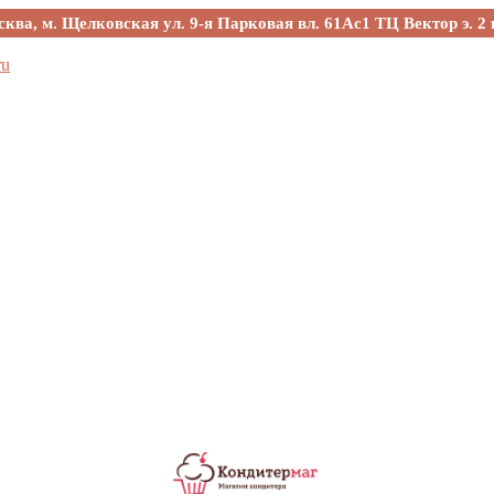
сква, м. Щелковская ул. 9-я Парковая вл. 61Ас1 ТЦ Вектор э. 2 
ru