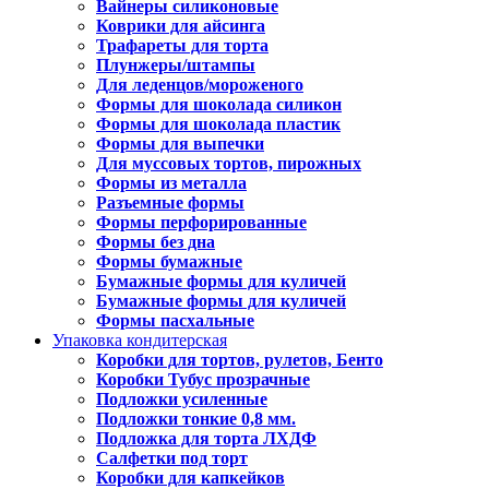
Вайнеры силиконовые
Коврики для айсинга
Трафареты для торта
Плунжеры/штампы
Для леденцов/мороженого
Формы для шоколада силикон
Формы для шоколада пластик
Формы для выпечки
Для муссовых тортов, пирожных
Формы из металла
Разъемные формы
Формы перфорированные
Формы без дна
Формы бумажные
Бумажные формы для куличей
Бумажные формы для куличей
Формы пасхальные
Упаковка кондитерская
Коробки для тортов, рулетов, Бенто
Коробки Тубус прозрачные
Подложки усиленные
Подложки тонкие 0,8 мм.
Подложка для торта ЛХДФ
Салфетки под торт
Коробки для капкейков