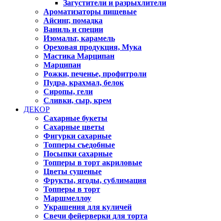
Загустители и разрыхлители
Ароматизаторы пищевые
Айсинг, помадка
Ваниль и специи
Изомальт, карамель
Ореховая продукция, Мука
Мастика Марципан
Марципан
Рожки, печенье, профитроли
Пудра, крахмал, белок
Сиропы, гели
Сливки, сыр, крем
ДЕКОР
Сахарные букеты
Сахарные цветы
Фигурки сахарные
Топперы съедобные
Посыпки сахарные
Топперы в торт акриловые
Цветы сушеные
Фрукты, ягоды, сублимация
Топперы в торт
Маршмеллоу
Украшения для куличей
Свечи фейерверки для торта