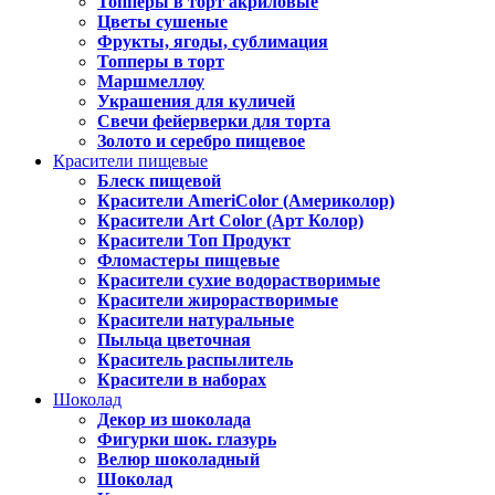
Топперы в торт акриловые
Цветы сушеные
Фрукты, ягоды, сублимация
Топперы в торт
Маршмеллоу
Украшения для куличей
Свечи фейерверки для торта
Золото и серебро пищевое
Красители пищевые
Блеск пищевой
Красители AmeriColor (Америколор)
Красители Art Color (Арт Колор)
Красители Топ Продукт
Фломастеры пищевые
Красители сухие водорастворимые
Красители жирорастворимые
Красители натуральные
Пыльца цветочная
Краситель распылитель
Красители в наборах
Шоколад
Декор из шоколада
Фигурки шок. глазурь
Велюр шоколадный
Шоколад