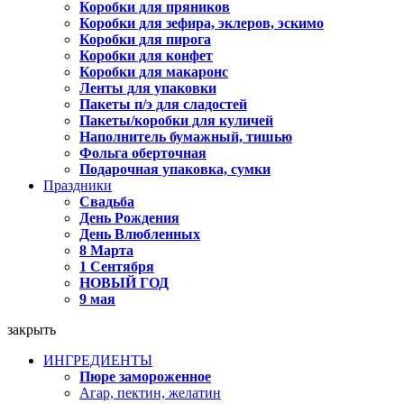
Коробки для пряников
Коробки для зефира, эклеров, эскимо
Коробки для пирога
Коробки для конфет
Коробки для макаронс
Ленты для упаковки
Пакеты п/э для сладостей
Пакеты/коробки для куличей
Наполнитель бумажный, тишью
Фольга оберточная
Подарочная упаковка, сумки
Праздники
Свадьба
День Рождения
День Влюбленных
8 Марта
1 Сентября
НОВЫЙ ГОД
9 мая
закрыть
ИНГРЕДИЕНТЫ
Пюре замороженное
Агар, пектин, желатин