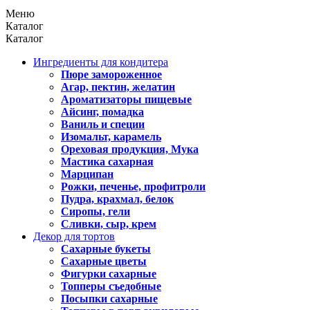
Меню
Каталог
Каталог
Ингредиенты для кондитера
Пюре замороженное
Агар, пектин, желатин
Ароматизаторы пищевые
Айсинг, помадка
Ваниль и специи
Изомальт, карамель
Ореховая продукция, Мука
Мастика сахарная
Марципан
Рожки, печенье, профитроли
Пудра, крахмал, белок
Сиропы, гели
Сливки, сыр, крем
Декор для тортов
Сахарные букеты
Сахарные цветы
Фигурки сахарные
Топперы съедобные
Посыпки сахарные