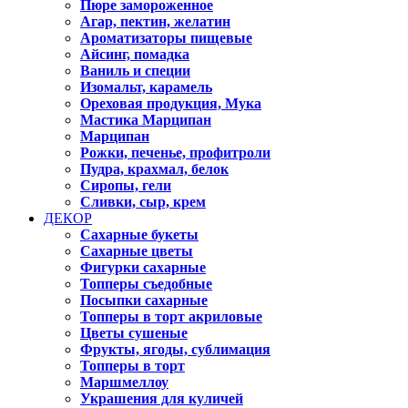
Пюре замороженное
Агар, пектин, желатин
Ароматизаторы пищевые
Айсинг, помадка
Ваниль и специи
Изомальт, карамель
Ореховая продукция, Мука
Мастика Марципан
Марципан
Рожки, печенье, профитроли
Пудра, крахмал, белок
Сиропы, гели
Сливки, сыр, крем
ДЕКОР
Сахарные букеты
Сахарные цветы
Фигурки сахарные
Топперы съедобные
Посыпки сахарные
Топперы в торт акриловые
Цветы сушеные
Фрукты, ягоды, сублимация
Топперы в торт
Маршмеллоу
Украшения для куличей