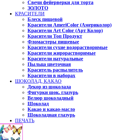
Свечи фейерверки для торта
ЗОЛОТО
КРАСИТЕЛИ
Блеск пищевой
Красители AmeriColor (Америколор)
Красители Art Color (Арт Колор)
Красители Топ Продукт
Фломастеры пищевые
Красители сухие водорастворимые
Красители жирорастворимые
Красители натуральные
Пыльца цветочная
Краситель распылитель
Красители в наборах
ШОКОЛАД, КАКАО
Декор из шоколада
Фигурки шок. глазурь
Велюр шоколадный
Шоколад
Какао и какао-масло
Шоколадная глазурь
ПЕЧАТЬ