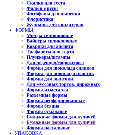
Скалки для теста
Фальш-ярусы
Фотофоны для выпечки
Флористика
Журналы для кондитеров
ФОРМЫ
Молды силиконовые
Вайнеры силиконовые
Коврики для айсинга
Трафареты для торта
Плунжеры/штампы
Для леденцов/мороженого
Формы для шоколада силикон
Формы для шоколада пластик
Формы для выпечки
Для муссовых тортов, пирожных
Формы из металла
Разъемные формы
Формы перфорированные
Формы без дна
Формы бумажные
Бумажные формы для куличей
Бумажные формы для куличей
Формы пасхальные
УПАКОВКА