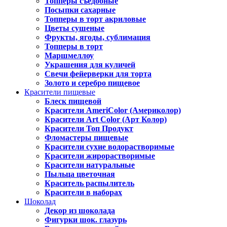
Топперы съедобные
Посыпки сахарные
Топперы в торт акриловые
Цветы сушеные
Фрукты, ягоды, сублимация
Топперы в торт
Маршмеллоу
Украшения для куличей
Свечи фейерверки для торта
Золото и серебро пищевое
Красители пищевые
Блеск пищевой
Красители AmeriColor (Америколор)
Красители Art Color (Арт Колор)
Красители Топ Продукт
Фломастеры пищевые
Красители сухие водорастворимые
Красители жирорастворимые
Красители натуральные
Пыльца цветочная
Краситель распылитель
Красители в наборах
Шоколад
Декор из шоколада
Фигурки шок. глазурь