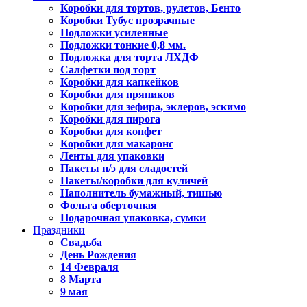
Коробки для тортов, рулетов, Бенто
Коробки Тубус прозрачные
Подложки усиленные
Подложки тонкие 0,8 мм.
Подложка для торта ЛХДФ
Салфетки под торт
Коробки для капкейков
Коробки для пряников
Коробки для зефира, эклеров, эскимо
Коробки для пирога
Коробки для конфет
Коробки для макаронс
Ленты для упаковки
Пакеты п/э для сладостей
Пакеты/коробки для куличей
Наполнитель бумажный, тишью
Фольга оберточная
Подарочная упаковка, сумки
Праздники
Свадьба
День Рождения
14 Февраля
8 Марта
9 мая