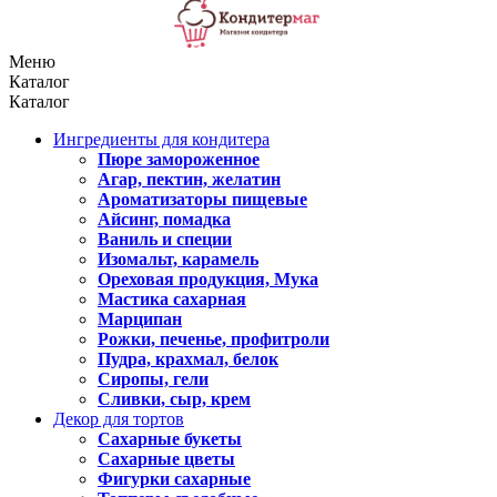
Меню
Каталог
Каталог
Ингредиенты для кондитера
Пюре замороженное
Агар, пектин, желатин
Ароматизаторы пищевые
Айсинг, помадка
Ваниль и специи
Изомальт, карамель
Ореховая продукция, Мука
Мастика сахарная
Марципан
Рожки, печенье, профитроли
Пудра, крахмал, белок
Сиропы, гели
Сливки, сыр, крем
Декор для тортов
Сахарные букеты
Сахарные цветы
Фигурки сахарные