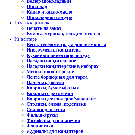
Велюр шоколадный
Шоколад
Какао и какао-масло
Шоколадная глазурь
Печать картинок
Печать на заказ
Бумага, чернила, гель для печати
Инвентарь
Весы, термометры, мерные емкости
Инструменты кондитера
Кухонный инвентарь, посуда
Насадки кондитерские
Насадки кондитерские в наборах
Мешки кондитерские
Лента бордюрная для торта
Палочки, дюбеля
Коврики, бумага/фольга
Коврики с разметкой
Коврики для эклеров/макаронс
Столики, блюда, подставки
Скалки для теста
Фальш-ярусы
Фотофоны для выпечки
Флористика
Журналы для кондитеров