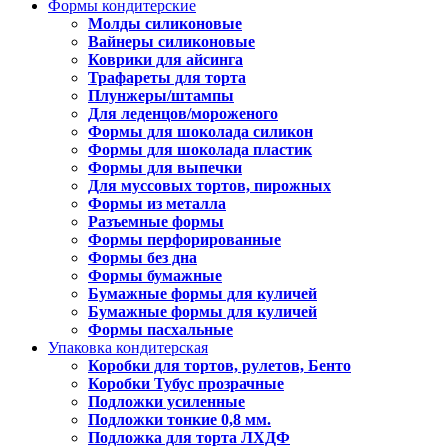
Формы кондитерские
Молды силиконовые
Вайнеры силиконовые
Коврики для айсинга
Трафареты для торта
Плунжеры/штампы
Для леденцов/мороженого
Формы для шоколада силикон
Формы для шоколада пластик
Формы для выпечки
Для муссовых тортов, пирожных
Формы из металла
Разъемные формы
Формы перфорированные
Формы без дна
Формы бумажные
Бумажные формы для куличей
Бумажные формы для куличей
Формы пасхальные
Упаковка кондитерская
Коробки для тортов, рулетов, Бенто
Коробки Тубус прозрачные
Подложки усиленные
Подложки тонкие 0,8 мм.
Подложка для торта ЛХДФ