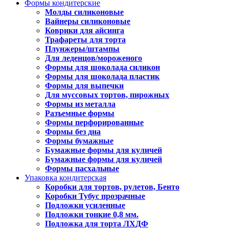
Формы кондитерские
Молды силиконовые
Вайнеры силиконовые
Коврики для айсинга
Трафареты для торта
Плунжеры/штампы
Для леденцов/мороженого
Формы для шоколада силикон
Формы для шоколада пластик
Формы для выпечки
Для муссовых тортов, пирожных
Формы из металла
Разъемные формы
Формы перфорированные
Формы без дна
Формы бумажные
Бумажные формы для куличей
Бумажные формы для куличей
Формы пасхальные
Упаковка кондитерская
Коробки для тортов, рулетов, Бенто
Коробки Тубус прозрачные
Подложки усиленные
Подложки тонкие 0,8 мм.
Подложка для торта ЛХДФ