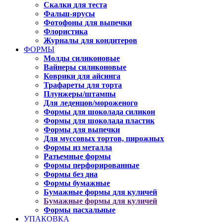
Скалки для теста
Фальш-ярусы
Фотофоны для выпечки
Флористика
Журналы для кондитеров
ФОРМЫ
Молды силиконовые
Вайнеры силиконовые
Коврики для айсинга
Трафареты для торта
Плунжеры/штампы
Для леденцов/мороженого
Формы для шоколада силикон
Формы для шоколада пластик
Формы для выпечки
Для муссовых тортов, пирожных
Формы из металла
Разъемные формы
Формы перфорированные
Формы без дна
Формы бумажные
Бумажные формы для куличей
Бумажные формы для куличей
Формы пасхальные
УПАКОВКА