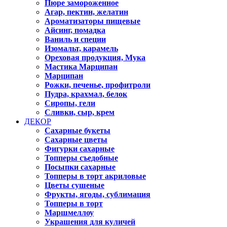
Пюре замороженное
Агар, пектин, желатин
Ароматизаторы пищевые
Айсинг, помадка
Ваниль и специи
Изомальт, карамель
Ореховая продукция, Мука
Мастика Марципан
Марципан
Рожки, печенье, профитроли
Пудра, крахмал, белок
Сиропы, гели
Сливки, сыр, крем
ДЕКОР
Сахарные букеты
Сахарные цветы
Фигурки сахарные
Топперы съедобные
Посыпки сахарные
Топперы в торт акриловые
Цветы сушеные
Фрукты, ягоды, сублимация
Топперы в торт
Маршмеллоу
Украшения для куличей