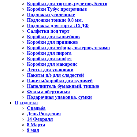
Коробки для тортов, рулетов, Бенто
Коробки Тубус прозрачные
Подложки усиленные
Подложки тонкие 0,8 мм.
Подложка для торта ЛХДФ
Салфетки под торт
Коробки для капкейков
Коробки для пряников
Коробки для зефира, эклеров, эскимо
Коробки для пирога
Коробки для конфет
Коробки для макаронс
Ленты для упаковки
Пакеты п/э для сладостей
Пакеты/коробки для куличей
Наполнитель бумажный, тишью
Фольга оберточная
Подарочная упаковка, сумки
Праздники
Свадьба
День Рождения
14 Февраля
8 Марта
9 мая