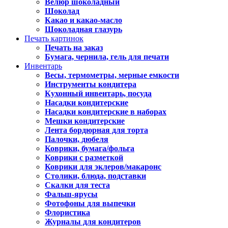
Велюр шоколадный
Шоколад
Какао и какао-масло
Шоколадная глазурь
Печать картинок
Печать на заказ
Бумага, чернила, гель для печати
Инвентарь
Весы, термометры, мерные емкости
Инструменты кондитера
Кухонный инвентарь, посуда
Насадки кондитерские
Насадки кондитерские в наборах
Мешки кондитерские
Лента бордюрная для торта
Палочки, дюбеля
Коврики, бумага/фольга
Коврики с разметкой
Коврики для эклеров/макаронс
Столики, блюда, подставки
Скалки для теста
Фальш-ярусы
Фотофоны для выпечки
Флористика
Журналы для кондитеров