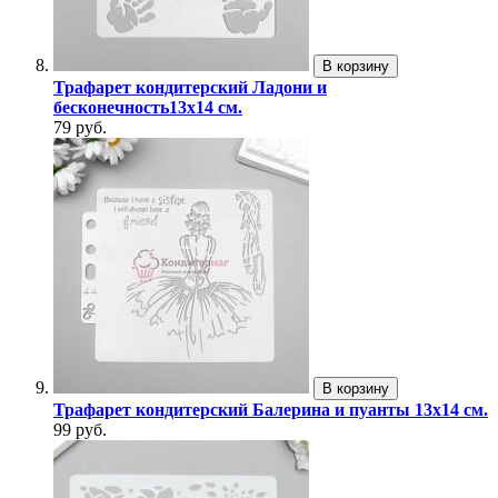
В корзину
Трафарет кондитерский Ладони и
бесконечность13х14 см.
79 руб.
В корзину
Трафарет кондитерский Балерина и пуанты 13х14 см.
99 руб.