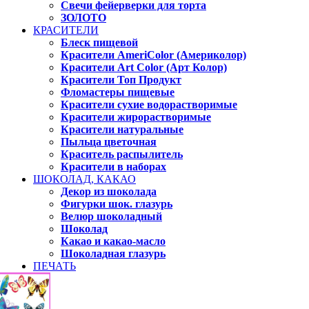
Свечи фейерверки для торта
ЗОЛОТО
КРАСИТЕЛИ
Блеск пищевой
Красители AmeriColor (Америколор)
Красители Art Color (Арт Колор)
Красители Топ Продукт
Фломастеры пищевые
Красители сухие водорастворимые
Красители жирорастворимые
Красители натуральные
Пыльца цветочная
Краситель распылитель
Красители в наборах
ШОКОЛАД, КАКАО
Декор из шоколада
Фигурки шок. глазурь
Велюр шоколадный
Шоколад
Какао и какао-масло
Шоколадная глазурь
ПЕЧАТЬ