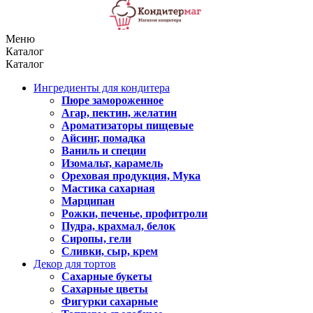
Меню
Каталог
Каталог
Ингредиенты для кондитера
Пюре замороженное
Агар, пектин, желатин
Ароматизаторы пищевые
Айсинг, помадка
Ваниль и специи
Изомальт, карамель
Ореховая продукция, Мука
Мастика сахарная
Марципан
Рожки, печенье, профитроли
Пудра, крахмал, белок
Сиропы, гели
Сливки, сыр, крем
Декор для тортов
Сахарные букеты
Сахарные цветы
Фигурки сахарные