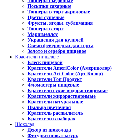
Топперы съедобные
Посыпки сахарные
Топперы в торт акриловые
Цветы сушеные
Фрукты, ягоды, сублимация
Топперы в торт
Маршмеллоу
Украшения для куличей
Свечи фейерверки для торта
Золото и серебро пищевое
Красители пищевые
Блеск пищевой
Красители AmeriColor (Америколор)
Красители Art Color (Арт Колор)
Красители Топ Продукт
Фломастеры пищевые
Красители сухие водорастворимые
Красители жирорастворимые
Красители натуральные
Пыльца цветочная
Краситель распылитель
Красители в наборах
Шоколад
Декор из шоколада
Фигурки шок. глазурь